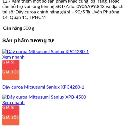
12./ Xem thêm một số sản phẩm khác cùng loại răng. Hoặc
cần hỗ trợ vui lòng liên hệ SĐT/Zalo: 0906.999.843 và địa chỉ
tại số :Dây curoa chính hãng giá sỉ – 90/5 Tạ Uyên Phường
14, Quận 11, TPHCM
Cân nặng
500 g
Sản phẩm tương tự
Xem nhanh
GIÁ SỈ
GIÁ TỐT
Dây curoa Mitsusumi Sanlux XPC4280-1
Xem nhanh
GIÁ SỈ
GIÁ TỐT