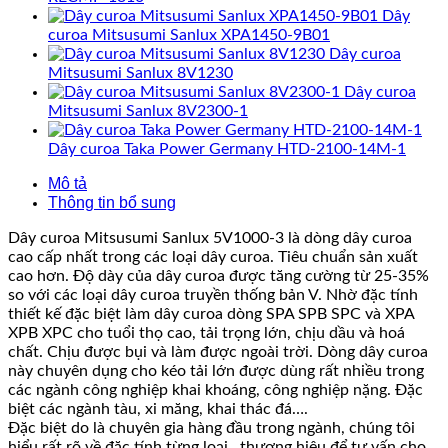
Dây
curoa Mitsusumi Sanlux XPA1450-9B01
Dây curoa
Mitsusumi Sanlux 8V1230
Dây curoa
Mitsusumi Sanlux 8V2300-1
Dây curoa Taka Power Germany HTD-2100-14M-1
Mô tả
Thông tin bổ sung
Dây curoa Mitsusumi Sanlux 5V1000-3 là dòng dây curoa
cao cấp nhất trong các loại dây curoa. Tiêu chuẩn sản xuất
cao hơn. Độ dày của dây curoa được tăng cường từ 25-35%
so với các loại dây curoa truyền thống bản V. Nhờ đặc tính
thiết kế đặc biệt làm dây curoa dòng SPA SPB SPC và XPA
XPB XPC cho tuổi thọ cao, tải trọng lớn, chịu dầu và hoá
chất. Chịu được bụi và làm được ngoài trời. Dòng dây curoa
này chuyên dụng cho kéo tải lớn được dùng rất nhiều trong
các ngành công nghiệp khai khoáng, công nghiệp nặng. Đặc
biệt các ngành tàu, xi măng, khai thác đá….
Đặc biệt do là chuyên gia hàng đầu trong ngành, chúng tôi
hiểu rất rõ về đặc tính từng loại , thương hiệu để tư vấn cho