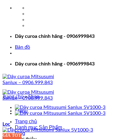
Bỏ
qua
nội
dung
Dây curoa chính hãng - 0906999843
Bản đồ
Dây curoa chính hãng - 0906999843
Trang chủ
»
Shop
Menu
Trang chủ
Lọc
Danh mục Sản Phẩm
Blog
GIÁ TỐT