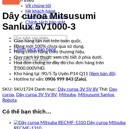
Giới thiệu
Về chúng tôi
Hệ khách hàng
Dây curoa Mitsusumi
Chính sách bán hàng
Chính sách bảo mật
Sanlux 5V1000-3
Liên lạc
Tìm
Giao hàng tận nơi trên toàn quốc.
kiếm:
Hàng mới 100% chưa qua sử dụng.
Chính sách bán hàng
Hàng chính hãng theo thương hiệu.
Quy cách kỹ thuật: xem chi tiết ở phía dưới.
Tìm
Hoá đơn chứng từ đầy đủ cho đơn hàng trên
kiếm:
2.000.000VNĐ.
Kho hàng tại :90/5 Tạ Uyên P14 Q11
(Xem bản đồ)
.
Hotline tư vấn:
0906 999 843 (Zalo).
SKU:
SKU1724
Danh mục:
Dây curoa 3V 5V 8V
Thẻ:
Day
curoa
,
Dây curoa 3V 5V 8V
,
Mitsuba
,
Mitsusumi Sanlux
,
Robota
Có thể bạn thích…
Dây curoa Mitsuba
RECMF-1310