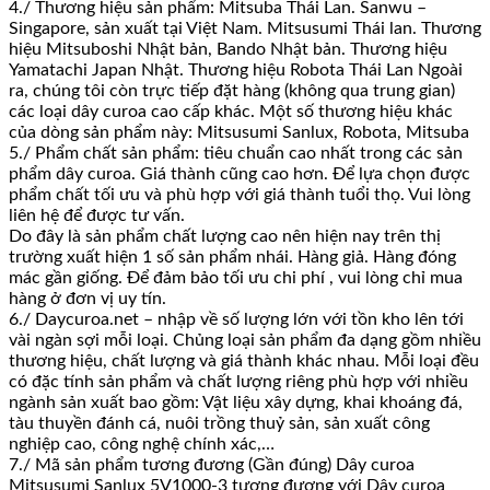
4./ Thương hiệu sản phẩm: Mitsuba Thái Lan. Sanwu –
Singapore, sản xuất tại Việt Nam. Mitsusumi Thái lan. Thương
hiệu Mitsuboshi Nhật bản, Bando Nhật bản. Thương hiệu
Yamatachi Japan Nhật. Thương hiệu Robota Thái Lan Ngoài
ra, chúng tôi còn trực tiếp đặt hàng (không qua trung gian)
các loại dây curoa cao cấp khác. Một số thương hiệu khác
của dòng sản phẩm này: Mitsusumi Sanlux, Robota, Mitsuba
5./ Phẩm chất sản phẩm: tiêu chuẩn cao nhất trong các sản
phẩm dây curoa. Giá thành cũng cao hơn. Để lựa chọn được
phẩm chất tối ưu và phù hợp với giá thành tuổi thọ. Vui lòng
liên hệ để được tư vấn.
Do đây là sản phẩm chất lượng cao nên hiện nay trên thị
trường xuất hiện 1 số sản phẩm nhái. Hàng giả. Hàng đóng
mác gần giống. Để đảm bảo tối ưu chi phí , vui lòng chỉ mua
hàng ở đơn vị uy tín.
6./ Daycuroa.net – nhập về số lượng lớn với tồn kho lên tới
vài ngàn sợi mỗi loại. Chủng loại sản phẩm đa dạng gồm nhiều
thương hiệu, chất lượng và giá thành khác nhau. Mỗi loại đều
có đặc tính sản phẩm và chất lượng riêng phù hợp với nhiều
ngành sản xuất bao gồm: Vật liệu xây dựng, khai khoáng đá,
tàu thuyền đánh cá, nuôi trồng thuỷ sản, sản xuất công
nghiệp cao, công nghệ chính xác,…
7./ Mã sản phẩm tương đương (Gần đúng) Dây curoa
Mitsusumi Sanlux 5V1000-3 tương đương với Dây curoa