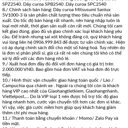
SPZ2540. Dây curoa SPB2540 .Dây curoa SPC2540
8./ Chính sách bán hàng: Dây curoa Mitsusumi Sanlux
5V1000-3 là sản phẩm chất lượng theo tiêu chuẩn nhà sản
xuất. Do tốc độ bán hàng rất nhanh, nên hàng nhập luôn là
loại mới nhất, thời gian sản xuất còn rất mới. Chúng tôi cam
kết giao đúng, giao đủ và giao chính xác loại khách hàng yêu
cầu. Để tránh nhưng sai xót không đáng có, quý khách hàng
vui lòng liên hệ 0906.999.843 để được tư vấn chính xác. Hiện
có áp dụng chính sách đổi cho một số hàng hoá. Tuy nhiên do
là đơn vị phân phối sỉ, giá cả rất rẻ nên chúng tôi khó có thể
xử lý đổi với các đơn hàng nhỏ lẻ.
9./ Xuất hoá đơn đầy đủ đối với đơn hàng có giá trị trên
2.000.000 VNĐ. Bao gồm hoá đơn VAT và hoá đơn đỏ trực
tiếp.
10./ Hình thức vận chuyển: giao hàng toàn quốc / Lào /
Campuchia qua chành xe . Ngoài ra chúng tôi còn là khách
hàng VIP cao nhất của Giaohangtietkiem, Giaohangnhanh,
Viettelpost,… Do là VIP loại 1 nên được hỗ trợ tốc độ giao
hàng nhanh hơn, cước vận chuyển tốt hơn các đơn vị khác.
Vì vậy, việc giá cước mềm hơn giúp quý khách hàng giảm
thêm chi phí mua hàng.
11./ Thanh toán bằng chuyển khoản / Momo/ Zalo Pay và
tiền mặt.