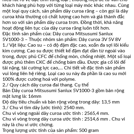
khách hàng phù hợp với từng loại máy móc khác nhau. Cùng
một loại quy cách, sản phẩm dây curoa răng – còn gọi là dây
curoa khía thường có chất lượng cao hơn và giá thành đắc
hơn so với sản phẩm dây curoa trơn. Đồng thời, khả năng
hoạt động liên tục của dây curoa răng luôn tốt hơn.
Đặc tính sản phẩm của: Dây curoa Mitsusumi Sanlux
5V1000-3 – Thuộc nhóm sản phẩm: Dây curoa 3V 5V 8V
1./ Vật liệu: Cao su – có độ đậm đặc cao, xoắn đa sợi lõi kiểu
kim cương. Cao su được thiết kế đậm đạt dần từ ngoài vào
trong, được phủ CFC để chống mòn, chống nhiệt. Một số loại
được phủ thêm CKC để chống bám dầu. Được gia cố lõi để
tải nặng, tải cường lực cao,… Chi tiết về đặc tính sản phẩm
vui lòng liên hệ riêng. Loại cao su này đa phần là cao su mới
100% được cường hoá với polyme.
2./ Quy cách dây curoa đai thang. Cụ thể
Bản Dây curoa Mitsusumi Sanlux 5V1000-3 gồm bản rộng
mặt lưng là: 16mm
Độ dày tiêu chuẩn và bản rộng vòng trong dây: 13,5 mm
3./ Chu vi tim dây (ước tính): 2540 mm.
Chu vi vòng ngoài dây curoa ước tính : 2565,4 mm.
Chu vi vòng trong dây curoa ước tính : 2514,6 mm . Chu vi
này là chu vi ước chừng.
Trọng lượng ước tính của sản phẩm: 500 gram