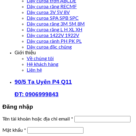
Dây curoa trơn ABCDE
Dây curoa răng RECMF
Dây curoa 3V 5V 8V
Dây curoa SPA SPB SPC
Dây curoa răng 3M 5M 8M
Dây curoa răng L H XL XH
Dây curoa 1422V 1922V
Dây curoa rảnh PH PK PL
Dây curoa đặc chủng
Giới thiệu
Về chúng tôi
Hệ khách hàng
Liên hệ
90/5 Tạ Uyên P4 Q11
ĐT: 0906999843
Đăng nhập
Bắt
Tên tài khoản hoặc địa chỉ email
*
buộc
Bắt
Mật khẩu
*
buộc