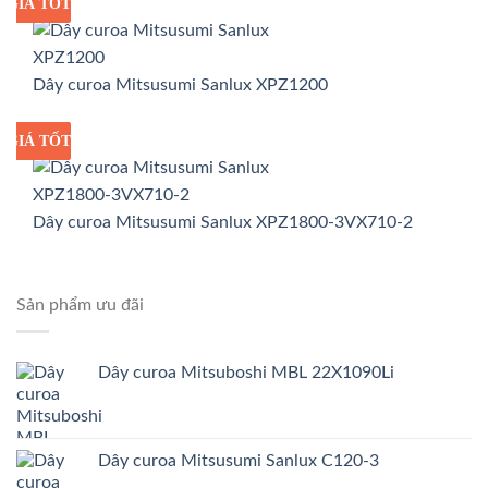
GIÁ TỐT
GIÁ SỈ
Dây curoa Mitsusumi Sanlux XPZ1200
GIÁ TỐT
GIÁ SỈ
Dây curoa Mitsusumi Sanlux XPZ1800-3VX710-2
Sản phẩm ưu đãi
Dây curoa Mitsuboshi MBL 22X1090Li
Dây curoa Mitsusumi Sanlux C120-3