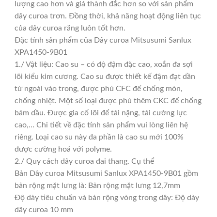
lượng cao hơn và giá thành đắc hơn so với sản phẩm
dây curoa trơn. Đồng thời, khả năng hoạt động liên tục
của dây curoa răng luôn tốt hơn.
Đặc tính sản phẩm của Dây curoa Mitsusumi Sanlux
XPA1450-9B01
1./ Vật liệu: Cao su – có độ đậm đặc cao, xoắn đa sợi
lõi kiểu kim cương. Cao su được thiết kế đậm đạt dần
từ ngoài vào trong, được phủ CFC để chống mòn,
chống nhiệt. Một số loại được phủ thêm CKC để chống
bám dầu. Được gia cố lõi để tải nặng, tải cường lực
cao,… Chi tiết về đặc tính sản phẩm vui lòng liên hệ
riêng. Loại cao su này đa phần là cao su mới 100%
được cường hoá với polyme.
2./ Quy cách dây curoa đai thang. Cụ thể
Bản Dây curoa Mitsusumi Sanlux XPA1450-9B01 gồm
bản rộng mặt lưng là: Bản rộng mặt lưng 12,7mm
Độ dày tiêu chuẩn và bản rộng vòng trong dây: Độ dày
dây curoa 10 mm