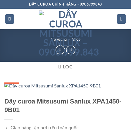
Bỏ
DÂY CUROA CHÍNH HÃNG - 0906999843
qua
nội
dung
Trang chủ
»
Shop
LỌC
GIÁ TỐT
GIÁ SỈ
Dây curoa Mitsusumi Sanlux XPA1450-
9B01
Giao hàng tận nơi trên toàn quốc.