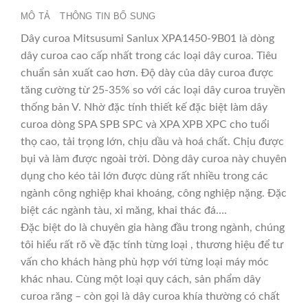
MÔ TẢ
THÔNG TIN BỔ SUNG
Dây curoa Mitsusumi Sanlux XPA1450-9B01 là dòng
dây curoa cao cấp nhất trong các loại dây curoa. Tiêu
chuẩn sản xuất cao hơn. Độ dày của dây curoa được
tăng cường từ 25-35% so với các loại dây curoa truyền
thống bản V. Nhờ đặc tính thiết kế đặc biệt làm dây
curoa dòng SPA SPB SPC và XPA XPB XPC cho tuổi
thọ cao, tải trọng lớn, chịu dầu và hoá chất. Chịu được
bụi và làm được ngoài trời. Dòng dây curoa này chuyên
dụng cho kéo tải lớn được dùng rất nhiều trong các
ngành công nghiệp khai khoáng, công nghiệp nặng. Đặc
biệt các ngành tàu, xi măng, khai thác đá….
Đặc biệt do là chuyên gia hàng đầu trong ngành, chúng
tôi hiểu rất rõ về đặc tính từng loại , thương hiệu để tư
vấn cho khách hàng phù hợp với từng loại máy móc
khác nhau. Cùng một loại quy cách, sản phẩm dây
curoa răng – còn gọi là dây curoa khía thường có chất