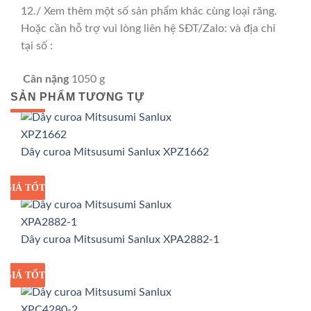
12./ Xem thêm một số sản phẩm khác cùng loại răng.
Hoặc cần hỗ trợ vui lòng liên hệ SĐT/Zalo: và địa chỉ
tại số :
Cân nặng
1050 g
SẢN PHẨM TƯƠNG TỰ
GIÁ TỐT
GIÁ SỈ
Dây curoa Mitsusumi Sanlux XPZ1662
GIÁ TỐT
GIÁ SỈ
Dây curoa Mitsusumi Sanlux XPA2882-1
GIÁ TỐT
GIÁ SỈ