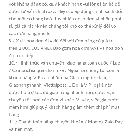
xót không đáng có, quý khách hàng vui lòng liên hệ để
được tư vấn chính xác. Hiện có áp dụng chính sách đổi
cho một số hàng hoá. Tuy nhiên do là đơn vị phân phối
sỉ, giá cả rất rẻ nên chúng tôi khó có thể xử lý đổi với
các đơn hàng nhỏ lẻ.
9./ Xuất hoá đơn đầy đủ đối với đơn hàng có giá trị
trên 2.000.000 VNĐ. Bao gồm hoá đơn VAT và hoá đơn
đỏ trực tiếp.
10./ Hình thức vận chuyển: giao hàng toàn quốc / Lào
/ Campuchia qua chành xe . Ngoài ra chúng tôi còn là
khách hàng VIP cao nhất của Giaohangtietkiem,
Giaohangnhanh, Viettelpost,… Do là VIP loại 1 nên
được hỗ trợ tốc độ giao hàng nhanh hơn, cước vận
chuyển tốt hơn các đơn vị khác. Vì vậy, việc giá cước
mềm hơn giúp quý khách hàng giảm thêm chi phí mua
hàng.
11./ Thanh toán bằng chuyển khoản / Momo/ Zalo Pay
và tiền mặt.