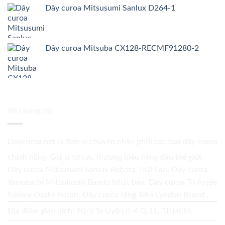
Dây curoa Mitsusumi Sanlux D264-1
Dây curoa Mitsuba CX128-RECMF91280-2
Về chúng tôi
Daycuroa.net
là đơn vị chuyên phân phối các loại dây curoa
chính hãng. Giá sỉ từ các thương hiệu hàng đầu thế giới.
Dây curoa Mitsusumi Sanlux Robota Thái Lan. Dây curoa
Yamatachi Mitsuboshi Bando Nhật bản. Dây curoa Tri Angle
Sanwu Osaka Fusan. Dây curoa răng Taka Lyndon Brand...
Địa điểm giao dịch: 90/5 Tạ Uyên P. 4 Q.11, TP.HCM