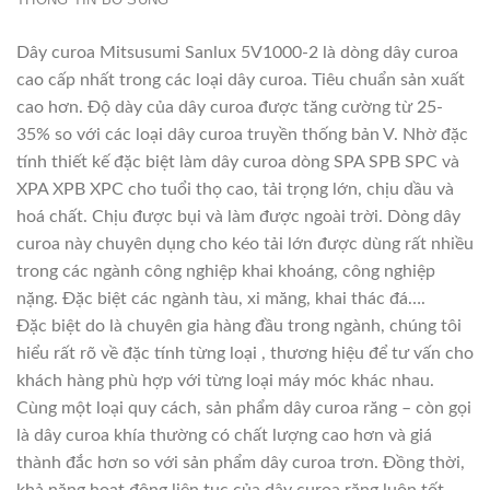
Dây curoa Mitsusumi Sanlux 5V1000-2 là dòng dây curoa
cao cấp nhất trong các loại dây curoa. Tiêu chuẩn sản xuất
cao hơn. Độ dày của dây curoa được tăng cường từ 25-
35% so với các loại dây curoa truyền thống bản V. Nhờ đặc
tính thiết kế đặc biệt làm dây curoa dòng SPA SPB SPC và
XPA XPB XPC cho tuổi thọ cao, tải trọng lớn, chịu dầu và
hoá chất. Chịu được bụi và làm được ngoài trời. Dòng dây
curoa này chuyên dụng cho kéo tải lớn được dùng rất nhiều
trong các ngành công nghiệp khai khoáng, công nghiệp
nặng. Đặc biệt các ngành tàu, xi măng, khai thác đá….
Đặc biệt do là chuyên gia hàng đầu trong ngành, chúng tôi
hiểu rất rõ về đặc tính từng loại , thương hiệu để tư vấn cho
khách hàng phù hợp với từng loại máy móc khác nhau.
Cùng một loại quy cách, sản phẩm dây curoa răng – còn gọi
là dây curoa khía thường có chất lượng cao hơn và giá
thành đắc hơn so với sản phẩm dây curoa trơn. Đồng thời,
khả năng hoạt động liên tục của dây curoa răng luôn tốt