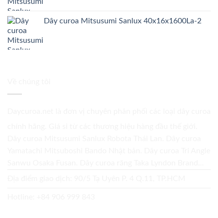
Dây curoa Mitsusumi Sanlux 40x16x1600La-2
Về chúng tôi
Daycuroa.net
là đơn vị chuyên phân phối các loại dây curoa
chính hãng. Giá sỉ từ các thương hiệu hàng đầu thế giới.
Dây curoa Mitsusumi Sanlux Robota Thái Lan. Dây curoa
Yamatachi Mitsuboshi Bando Nhật bản. Dây curoa Tri Angle
Sanwu Osaka Fusan. Dây curoa răng Taka Lyndon Brand...
Địa điểm giao dịch: 90/5 Tạ Uyên P. 4 Q.11, TP.HCM
Hotline:
+84 906 999 843