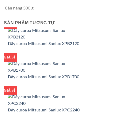
Cân nặng
500 g
SẢN PHẨM TƯƠNG TỰ
GIÁ TỐT
GIÁ SỈ
Dây curoa Mitsusumi Sanlux XPB2120
GIÁ TỐT
GIÁ SỈ
Dây curoa Mitsusumi Sanlux XPB1700
GIÁ TỐT
GIÁ SỈ
Dây curoa Mitsusumi Sanlux XPC2240