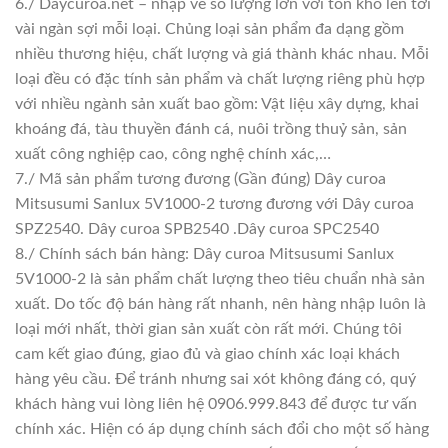
6./ Daycuroa.net – nhập về số lượng lớn với tồn kho lên tới
vài ngàn sợi mỗi loại. Chủng loại sản phẩm đa dạng gồm
nhiều thương hiệu, chất lượng và giá thành khác nhau. Mỗi
loại đều có đặc tính sản phẩm và chất lượng riêng phù hợp
với nhiều ngành sản xuất bao gồm: Vật liệu xây dựng, khai
khoáng đá, tàu thuyền đánh cá, nuôi trồng thuỷ sản, sản
xuất công nghiệp cao, công nghệ chính xác,…
7./ Mã sản phẩm tương đương (Gần đúng) Dây curoa
Mitsusumi Sanlux 5V1000-2 tương đương với Dây curoa
SPZ2540. Dây curoa SPB2540 .Dây curoa SPC2540
8./ Chính sách bán hàng: Dây curoa Mitsusumi Sanlux
5V1000-2 là sản phẩm chất lượng theo tiêu chuẩn nhà sản
xuất. Do tốc độ bán hàng rất nhanh, nên hàng nhập luôn là
loại mới nhất, thời gian sản xuất còn rất mới. Chúng tôi
cam kết giao đúng, giao đủ và giao chính xác loại khách
hàng yêu cầu. Để tránh nhưng sai xót không đáng có, quý
khách hàng vui lòng liên hệ 0906.999.843 để được tư vấn
chính xác. Hiện có áp dụng chính sách đổi cho một số hàng