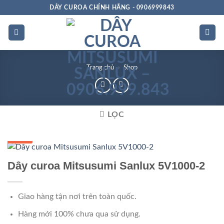
Bỏ
DÂY CUROA CHÍNH HÃNG - 0906999843
qua
nội
dung
Trang chủ
»
Shop
LỌC
GIÁ TỐT
Dây curoa Mitsusumi Sanlux 5V1000-2
Giao hàng tận nơi trên toàn quốc.
Hàng mới 100% chưa qua sử dụng.