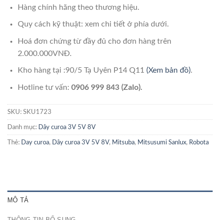
Hàng chính hãng theo thương hiệu.
Quy cách kỹ thuật: xem chi tiết ở phía dưới.
Hoá đơn chứng từ đầy đủ cho đơn hàng trên
2.000.000VNĐ.
Kho hàng tại :90/5 Tạ Uyên P14 Q11
(Xem bản đồ)
.
Hotline tư vấn:
0906 999 843 (Zalo).
SKU:
SKU1723
Danh mục:
Dây curoa 3V 5V 8V
Thẻ:
Day curoa
,
Dây curoa 3V 5V 8V
,
Mitsuba
,
Mitsusumi Sanlux
,
Robota
MÔ TẢ
THÔNG TIN BỔ SUNG