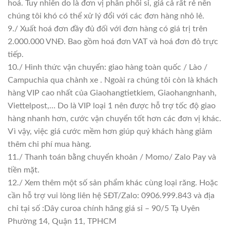
hoá. Tuy nhiên do là đơn vị phân phối sỉ, giá cả rất rẻ nên
chúng tôi khó có thể xử lý đổi với các đơn hàng nhỏ lẻ.
9./ Xuất hoá đơn đầy đủ đối với đơn hàng có giá trị trên
2.000.000 VNĐ. Bao gồm hoá đơn VAT và hoá đơn đỏ trực
tiếp.
10./ Hình thức vận chuyển: giao hàng toàn quốc / Lào /
Campuchia qua chành xe . Ngoài ra chúng tôi còn là khách
hàng VIP cao nhất của Giaohangtietkiem, Giaohangnhanh,
Viettelpost,… Do là VIP loại 1 nên được hỗ trợ tốc độ giao
hàng nhanh hơn, cước vận chuyển tốt hơn các đơn vị khác.
Vì vậy, việc giá cước mềm hơn giúp quý khách hàng giảm
thêm chi phí mua hàng.
11./ Thanh toán bằng chuyển khoản / Momo/ Zalo Pay và
tiền mặt.
12./ Xem thêm một số sản phẩm khác cùng loại răng. Hoặc
cần hỗ trợ vui lòng liên hệ SĐT/Zalo: 0906.999.843 và địa
chỉ tại số :Dây curoa chính hãng giá sỉ – 90/5 Tạ Uyên
Phường 14, Quận 11, TPHCM