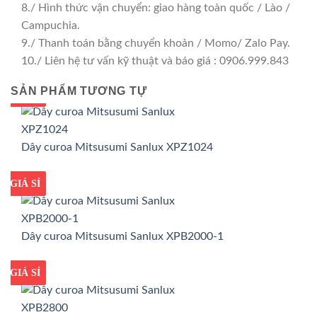
8./ Hình thức vận chuyển: giao hàng toàn quốc / Lào /
Campuchia.
9./ Thanh toán bằng chuyển khoản / Momo/ Zalo Pay.
10./ Liên hệ tư vấn kỹ thuật và báo giá : 0906.999.843
SẢN PHẨM TƯƠNG TỰ
GIÁ TỐT
GIÁ SỈ
Dây curoa Mitsusumi Sanlux XPZ1024
GIÁ TỐT
GIÁ SỈ
Dây curoa Mitsusumi Sanlux XPB2000-1
GIÁ TỐT
GIÁ SỈ