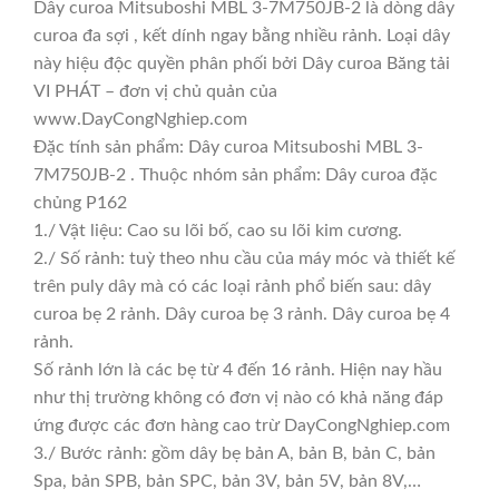
Dây curoa Mitsuboshi MBL 3-7M750JB-2 là dòng dây
curoa đa sợi , kết dính ngay bằng nhiều rảnh. Loại dây
này hiệu độc quyền phân phối bởi Dây curoa Băng tải
VI PHÁT – đơn vị chủ quản của
www.DayCongNghiep.com
Đặc tính sản phẩm: Dây curoa Mitsuboshi MBL 3-
7M750JB-2 . Thuộc nhóm sản phẩm: Dây curoa đặc
chủng P162
1./ Vật liệu: Cao su lõi bố, cao su lõi kim cương.
2./ Số rảnh: tuỳ theo nhu cầu của máy móc và thiết kế
trên puly dây mà có các loại rảnh phổ biến sau: dây
curoa bẹ 2 rảnh. Dây curoa bẹ 3 rảnh. Dây curoa bẹ 4
rảnh.
Số rảnh lớn là các bẹ từ 4 đến 16 rảnh. Hiện nay hầu
như thị trường không có đơn vị nào có khả năng đáp
ứng được các đơn hàng cao trừ DayCongNghiep.com
3./ Bước rảnh: gồm dây bẹ bản A, bản B, bản C, bản
Spa, bản SPB, bản SPC, bản 3V, bản 5V, bản 8V,…