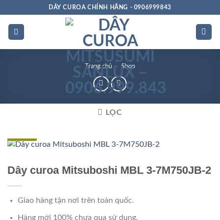
Bỏ
DÂY CUROA CHÍNH HÃNG - 0906999843
qua
nội
dung
Trang chủ
»
Shop
LỌC
Đặc biệt
Dây curoa Mitsuboshi MBL 3-7M750JB-2
Giao hàng tận nơi trên toàn quốc.
Hàng mới 100% chưa qua sử dụng.