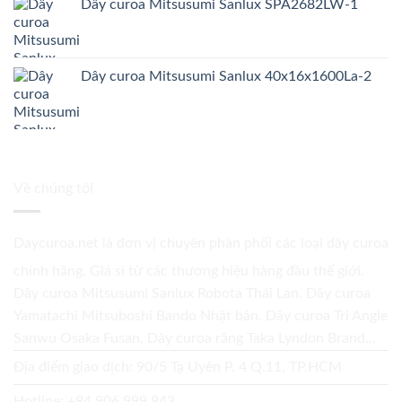
Dây curoa Mitsusumi Sanlux SPA2682LW-1
Dây curoa Mitsusumi Sanlux 40x16x1600La-2
Về chúng tôi
Daycuroa.net
là đơn vị chuyên phân phối các loại dây curoa
chính hãng. Giá sỉ từ các thương hiệu hàng đầu thế giới.
Dây curoa Mitsusumi Sanlux Robota Thái Lan. Dây curoa
Yamatachi Mitsuboshi Bando Nhật bản. Dây curoa Tri Angle
Sanwu Osaka Fusan. Dây curoa răng Taka Lyndon Brand...
Địa điểm giao dịch: 90/5 Tạ Uyên P. 4 Q.11, TP.HCM
Hotline:
+84 906 999 843