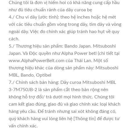
Chúng tôi là đơn vị hiếm hoi có khả năng cung cấp hầu
như đủ tiêu chuẩn rảnh của dây curoa bẹ
4./ Chu vi dây (ước tính): theo hệ inches hoặc hệ mét
với các tiêu chuẩn gồm vòng trong dây, tim dây và vòng
ngoài dây. Việc đo chính xác giúp tránh hao hụt về quy
cách.
5./ Thương hiệu sản phẩm: Bando Japan. Mitsuboshi
Japan. Và Độc quyền như Alpha Power betl (chi tiết tại
www.AlphaPowerBelt.com của Thái Lan. Một số
thương hiệu khác của dòng sản phẩm này: Mitsuboshi
MBL, Bando, Optibel
7./ Chính sách bán hàng: Dây curoa Mitsuboshi MBL
3-7M750JB-2 là sản phẩm cắt theo bản rộng nên
không hỗ trợ đổi/ trả dưới mọi hình thức. Chúng tôi
cam kết giao đúng, giao đủ và giao chính xác loại khách
hàng yêu cầu. Để tránh nhưng sai xót không đáng có,
quý khách hàng vui lòng liên hệ [Thông tin] để được tư
vấn chính xác.