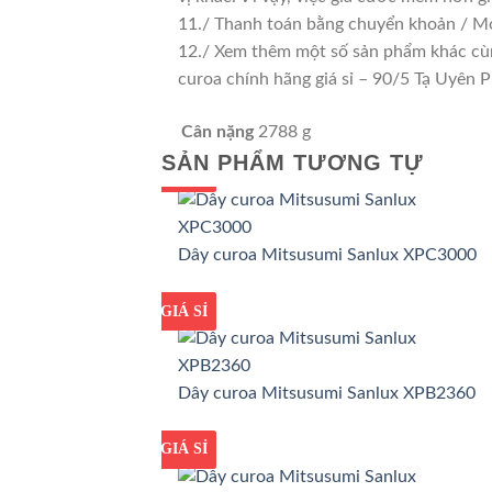
11./ Thanh toán bằng chuyển khoản / Mo
12./ Xem thêm một số sản phẩm khác cùng
curoa chính hãng giá sỉ – 90/5 Tạ Uyê
Cân nặng
2788 g
SẢN PHẨM TƯƠNG TỰ
GIÁ TỐT
GIÁ SỈ
Dây curoa Mitsusumi Sanlux XPC3000
GIÁ TỐT
GIÁ SỈ
Dây curoa Mitsusumi Sanlux XPB2360
GIÁ TỐT
GIÁ SỈ