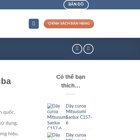
BẢN ĐỒ
CHÍNH SÁCH BÁN HÀNG
Có thể bạn
uba
thích…
Dây curoa
Mitsusumi
n quốc.
Sanlux C157-
sử dụng.
6
ng hiệu.
Dây curoa