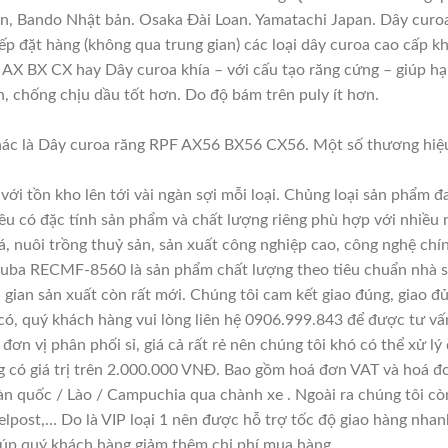
ản, Bando Nhật bản. Osaka Đài Loan. Yamatachi Japan. Dây curo
iếp đặt hàng (không qua trung gian) các loại dây curoa cao cấp k
AX BX CX hay Dây curoa khía – với cấu tạo răng cứng – giúp hạn
ơn, chống chịu dầu tốt hơn. Do độ bám trên puly ít hơn.
ác là Dây curoa răng RPF AX56 BX56 CX56. Một số thương hiệu
với tồn kho lên tới vài ngàn sợi mỗi loại. Chủng loại sản phẩm 
đều có đặc tính sản phẩm và chất lượng riêng phù hợp với nhiều 
á, nuôi trồng thuỷ sản, sản xuất công nghiệp cao, công nghệ chí
suba RECMF-8560 là sản phẩm chất lượng theo tiêu chuẩn nhà sả
i gian sản xuất còn rất mới. Chúng tôi cam kết giao đúng, giao đ
có, quý khách hàng vui lòng liên hệ 0906.999.843 để được tư vấ
đơn vị phân phối sỉ, giá cả rất rẻ nên chúng tôi khó có thể xử lý
g có giá trị trên 2.000.000 VNĐ. Bao gồm hoá đơn VAT và hoá đơ
àn quốc / Lào / Campuchia qua chành xe . Ngoài ra chúng tôi cò
lpost,… Do là VIP loại 1 nên được hỗ trợ tốc độ giao hàng nha
giúp quý khách hàng giảm thêm chi phí mua hàng.