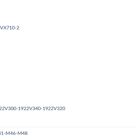
3VX710-2
1922V300-1922V340-1922V320
M41-M46-M48