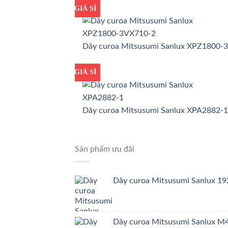
GIÁ TỐT
GIÁ SỈ
Dây curoa Mitsusumi Sanlux XPZ1800-
GIÁ TỐT
GIÁ SỈ
Dây curoa Mitsusumi Sanlux XPA2882-1
Sản phẩm ưu đãi
Dây curoa Mitsusumi Sanlux 
Dây curoa Mitsusumi Sanlux 