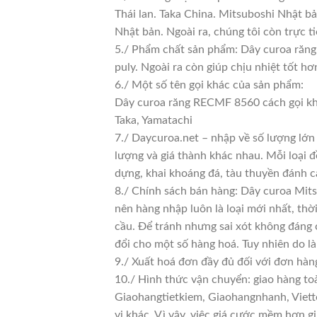
Thái lan. Taka China. Mitsuboshi Nhật b
Nhật bản. Ngoài ra, chúng tôi còn trực t
5./ Phẩm chất sản phẩm: Dây curoa răng 
puly. Ngoài ra còn giúp chịu nhiệt tốt h
6./ Một số tên gọi khác của sản phẩm:
Dây curoa răng RECMF 8560 cách gọi kh
Taka, Yamatachi
7./ Daycuroa.net – nhập về số lượng lớn 
lượng và giá thành khác nhau. Mỗi loại 
dựng, khai khoáng đá, tàu thuyền đánh c
8./ Chính sách bán hàng: Dây curoa Mit
nên hàng nhập luôn là loại mới nhất, thờ
cầu. Để tránh nhưng sai xót không đáng 
đổi cho một số hàng hoá. Tuy nhiên do là 
9./ Xuất hoá đơn đầy đủ đối với đơn hàn
10./ Hình thức vận chuyển: giao hàng to
Giaohangtietkiem, Giaohangnhanh, Viette
vị khác. Vì vậy, việc giá cước mềm hơn 