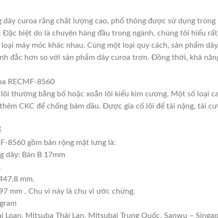
ây curoa răng chất lượng cao, phổ thông được sử dụng trong 
. Đặc biệt do là chuyên hàng đầu trong ngành, chúng tôi hiểu rất
loại máy móc khác nhau. Cùng một loại quy cách, sản phẩm dây 
nh đắc hơn so với sản phẩm dây curoa trơn. Đồng thời, khả năng
suba RECMF-8560
, lõi thường bằng bố hoặc xoắn lõi kiểu kim cương. Một số loại 
thêm CKC để chống bám dầu. Được gia cố lõi để tải nặng, tải cườ
ể
-8560 gồm bản rộng mặt lưng là:
ng dây: Bản B 17mm
.
1447,8 mm.
97 mm . Chu vi này là chu vi ước chừng.
 gram
ài Loan. Mitsuba Thái Lan. Mitsubai Trung Quốc. Sanwu – Singap