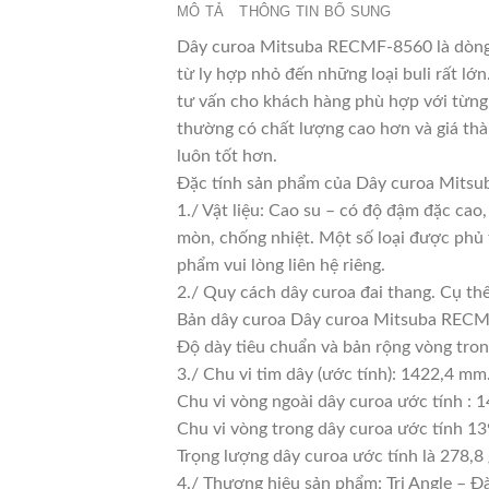
MÔ TẢ
THÔNG TIN BỔ SUNG
Dây curoa Mitsuba RECMF-8560 là dòng d
từ ly hợp nhỏ đến những loại buli rất lớn
tư vấn cho khách hàng phù hợp với từng 
thường có chất lượng cao hơn và giá thà
luôn tốt hơn.
Đặc tính sản phẩm của Dây curoa Mit
1./ Vật liệu: Cao su – có độ đậm đặc cao
mòn, chống nhiệt. Một số loại được phủ 
phẩm vui lòng liên hệ riêng.
2./ Quy cách dây curoa đai thang. Cụ th
Bản dây curoa Dây curoa Mitsuba RECMF
Độ dày tiêu chuẩn và bản rộng vòng tro
3./ Chu vi tim dây (ước tính): 1422,4 mm
Chu vi vòng ngoài dây curoa ước tính : 
Chu vi vòng trong dây curoa ước tính 13
Trọng lượng dây curoa ước tính là 278,8
4./ Thương hiệu sản phẩm: Tri Angle – Đ