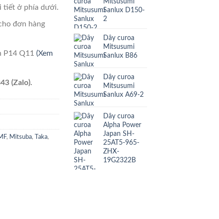
Mitsusumi
 tiết ở phía dưới.
Sanlux D150-
2
cho đơn hàng
Dây curoa
Mitsusumi
ên P14 Q11
(Xem
Sanlux B86
Dây curoa
43 (Zalo).
Mitsusumi
Sanlux A69-2
Dây curoa
Alpha Power
Japan SH-
MF
,
Mitsuba
,
Taka
,
25AT5-965-
ZHX-
19G2322B