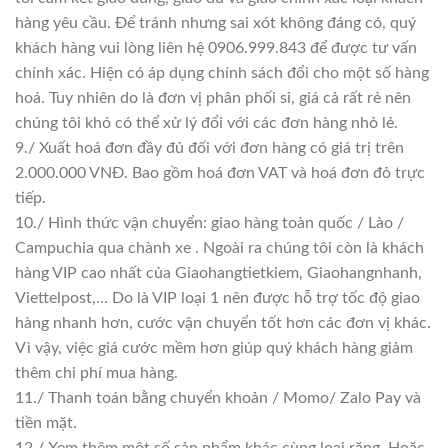
hàng yêu cầu. Để tránh nhưng sai xót không đáng có, quý
khách hàng vui lòng liên hệ 0906.999.843 để được tư vấn
chính xác. Hiện có áp dụng chính sách đổi cho một số hàng
hoá. Tuy nhiên do là đơn vị phân phối sỉ, giá cả rất rẻ nên
chúng tôi khó có thể xử lý đổi với các đơn hàng nhỏ lẻ.
9./ Xuất hoá đơn đầy đủ đối với đơn hàng có giá trị trên
2.000.000 VNĐ. Bao gồm hoá đơn VAT và hoá đơn đỏ trực
tiếp.
10./ Hình thức vận chuyển: giao hàng toàn quốc / Lào /
Campuchia qua chành xe . Ngoài ra chúng tôi còn là khách
hàng VIP cao nhất của Giaohangtietkiem, Giaohangnhanh,
Viettelpost,… Do là VIP loại 1 nên được hỗ trợ tốc độ giao
hàng nhanh hơn, cước vận chuyển tốt hơn các đơn vị khác.
Vì vậy, việc giá cước mềm hơn giúp quý khách hàng giảm
thêm chi phí mua hàng.
11./ Thanh toán bằng chuyển khoản / Momo/ Zalo Pay và
tiền mặt.