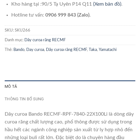
Kho hàng tại :90/5 Tạ Uyên P14 Q11
(Xem bản đồ)
.
Hotline tư vấn:
0906 999 843 (Zalo).
SKU:
SKU266
Danh mục:
Dây curoa răng RECMF
Thẻ:
Bando
,
Day curoa
,
Dây curoa răng RECMF
,
Taka
,
Yamatachi
MÔ TẢ
THÔNG TIN BỔ SUNG
Dây curoa Bando RECMF-RPF-7840-22X100Li là dòng dây
curoa răng chất lượng cao, phổ thông được sử dụng trong
hầu hết các ngành công nghiệp sản xuất từ ly hợp nhỏ đến
những loại buli rất lớn. Đặc biệt do là chuyên hàng đầu