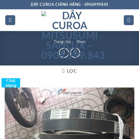
Bỏ
DÂY CUROA CHÍNH HÃNG - 0906999843
qua
nội
dung
Trang chủ
»
Shop
LỌC
Chất
lượng