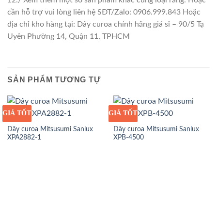
12./ Xem thêm một số sản phẩm khác cùng loại răng. Hoặc
cần hỗ trợ vui lòng liên hệ SĐT/Zalo: 0906.999.843 Hoặc
địa chỉ kho hàng tại: Dây curoa chính hãng giá sỉ – 90/5 Tạ
Uyên Phường 14, Quận 11, TPHCM
SẢN PHẨM TƯƠNG TỰ
GIÁ TỐT
GIÁ SỈ
GIÁ TỐT
GIÁ SỈ
Dây curoa Mitsusumi Sanlux
Dây curoa Mitsusumi Sanlux
XPA2882-1
XPB-4500