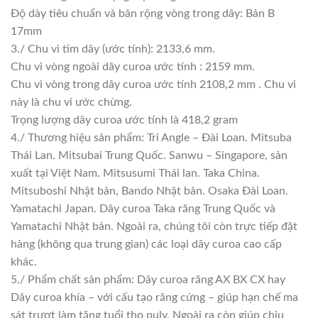
Độ dày tiêu chuẩn và bản rộng vòng trong dây: Bản B
17mm
3./ Chu vi tim dây (ước tính): 2133,6 mm.
Chu vi vòng ngoài dây curoa ước tính : 2159 mm.
Chu vi vòng trong dây curoa ước tính 2108,2 mm . Chu vi
này là chu vi ước chừng.
Trọng lượng dây curoa ước tính là 418,2 gram
4./ Thương hiệu sản phẩm: Tri Angle – Đài Loan. Mitsuba
Thái Lan. Mitsubai Trung Quốc. Sanwu – Singapore, sản
xuất tại Việt Nam. Mitsusumi Thái lan. Taka China.
Mitsuboshi Nhật bản, Bando Nhật bản. Osaka Đài Loan.
Yamatachi Japan. Dây curoa Taka răng Trung Quốc và
Yamatachi Nhật bản. Ngoài ra, chúng tôi còn trực tiếp đặt
hàng (không qua trung gian) các loại dây curoa cao cấp
khác.
5./ Phẩm chất sản phẩm: Dây curoa răng AX BX CX hay
Dây curoa khía – với cấu tạo răng cứng – giúp hạn chế ma
sát trượt làm tăng tuổi thọ puly. Ngoài ra còn giúp chịu