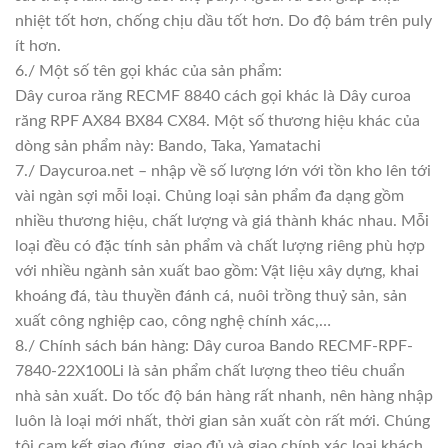
nhiệt tốt hơn, chống chịu dầu tốt hơn. Do độ bám trên puly
ít hơn.
6./ Một số tên gọi khác của sản phẩm:
Dây curoa răng RECMF 8840 cách gọi khác là Dây curoa
răng RPF AX84 BX84 CX84. Một số thương hiệu khác của
dòng sản phẩm này: Bando, Taka, Yamatachi
7./ Daycuroa.net – nhập về số lượng lớn với tồn kho lên tới
vài ngàn sợi mỗi loại. Chủng loại sản phẩm đa dạng gồm
nhiều thương hiệu, chất lượng và giá thành khác nhau. Mỗi
loại đều có đặc tính sản phẩm và chất lượng riêng phù hợp
với nhiều ngành sản xuất bao gồm: Vật liệu xây dựng, khai
khoáng đá, tàu thuyền đánh cá, nuôi trồng thuỷ sản, sản
xuất công nghiệp cao, công nghệ chính xác,…
8./ Chính sách bán hàng: Dây curoa Bando RECMF-RPF-
7840-22X100Li là sản phẩm chất lượng theo tiêu chuẩn
nhà sản xuất. Do tốc độ bán hàng rất nhanh, nên hàng nhập
luôn là loại mới nhất, thời gian sản xuất còn rất mới. Chúng
tôi cam kết giao đúng, giao đủ và giao chính xác loại khách