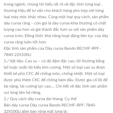
trong ngành, chúng tôi hiểu rất rõ về đặc tính từng loại ,
thương hiệu để tư vấn cho khách hàng phù hợp với từng
loại máy móc khác nhau. Cùng một loại quy cách, sản phẩm
dây curoa răng – còn gọi là dây curoa khía thường có chất
lượng cao hơn và giá thành đắc hơn so với sản phẩm dây
curoa trơn. Đồng thời, khả năng hoạt động liên tục của dây
curoa răng luôn tốt hơn.
Đặc tính sản phẩm của Dây curoa Bando RECMF-RPF-
7840-22X100Li
1./ Vật liệu: Cao su – có độ đậm đặc cao, lõi thường bằng
bố hoặc xoắn lõi kiểu kim cương. Một số loại cao su được
thiết kế phủ CFC để chống mòn, chống nhiệt. Một số loại
được phủ thêm CKC để chống bám dầu. Được gia cố lõi để
tải nặng, tải cường lực cao,… Chi tiết về đặc tính sản phẩm
vui lòng liên hệ riêng.
2./ Quy cách dây curoa đai thang. Cụ thể
Bản dây curoa Dây curoa Bando RECMF-RPF-7840-
22X100Li gồm bản rộng mặt lưng là: