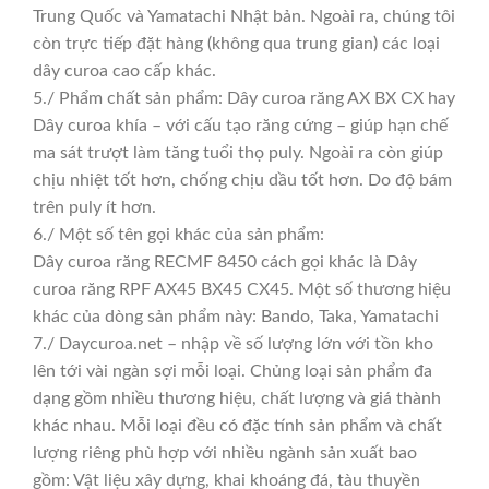
Trung Quốc và Yamatachi Nhật bản. Ngoài ra, chúng tôi
còn trực tiếp đặt hàng (không qua trung gian) các loại
dây curoa cao cấp khác.
5./ Phẩm chất sản phẩm: Dây curoa răng AX BX CX hay
Dây curoa khía – với cấu tạo răng cứng – giúp hạn chế
ma sát trượt làm tăng tuổi thọ puly. Ngoài ra còn giúp
chịu nhiệt tốt hơn, chống chịu dầu tốt hơn. Do độ bám
trên puly ít hơn.
6./ Một số tên gọi khác của sản phẩm:
Dây curoa răng RECMF 8450 cách gọi khác là Dây
curoa răng RPF AX45 BX45 CX45. Một số thương hiệu
khác của dòng sản phẩm này: Bando, Taka, Yamatachi
7./ Daycuroa.net – nhập về số lượng lớn với tồn kho
lên tới vài ngàn sợi mỗi loại. Chủng loại sản phẩm đa
dạng gồm nhiều thương hiệu, chất lượng và giá thành
khác nhau. Mỗi loại đều có đặc tính sản phẩm và chất
lượng riêng phù hợp với nhiều ngành sản xuất bao
gồm: Vật liệu xây dựng, khai khoáng đá, tàu thuyền