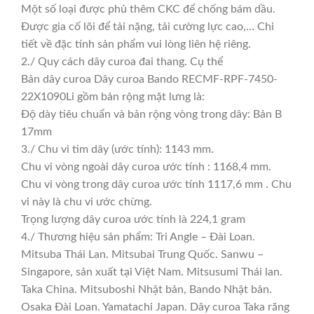
Một số loại được phủ thêm CKC để chống bám dầu.
Được gia cố lõi để tải nặng, tải cường lực cao,… Chi
tiết về đặc tính sản phẩm vui lòng liên hệ riêng.
2./ Quy cách dây curoa đai thang. Cụ thể
Bản dây curoa Dây curoa Bando RECMF-RPF-7450-
22X1090Li gồm bản rộng mặt lưng là:
Độ dày tiêu chuẩn và bản rộng vòng trong dây: Bản B
17mm
3./ Chu vi tim dây (ước tính): 1143 mm.
Chu vi vòng ngoài dây curoa ước tính : 1168,4 mm.
Chu vi vòng trong dây curoa ước tính 1117,6 mm . Chu
vi này là chu vi ước chừng.
Trọng lượng dây curoa ước tính là 224,1 gram
4./ Thương hiệu sản phẩm: Tri Angle – Đài Loan.
Mitsuba Thái Lan. Mitsubai Trung Quốc. Sanwu –
Singapore, sản xuất tại Việt Nam. Mitsusumi Thái lan.
Taka China. Mitsuboshi Nhật bản, Bando Nhật bản.
Osaka Đài Loan. Yamatachi Japan. Dây curoa Taka răng