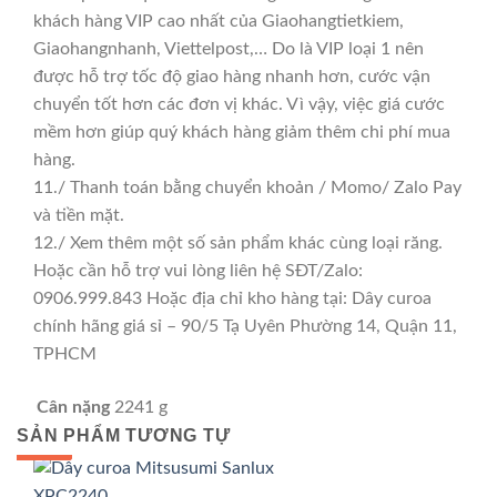
khách hàng VIP cao nhất của Giaohangtietkiem,
Giaohangnhanh, Viettelpost,… Do là VIP loại 1 nên
được hỗ trợ tốc độ giao hàng nhanh hơn, cước vận
chuyển tốt hơn các đơn vị khác. Vì vậy, việc giá cước
mềm hơn giúp quý khách hàng giảm thêm chi phí mua
hàng.
11./ Thanh toán bằng chuyển khoản / Momo/ Zalo Pay
và tiền mặt.
12./ Xem thêm một số sản phẩm khác cùng loại răng.
Hoặc cần hỗ trợ vui lòng liên hệ SĐT/Zalo:
0906.999.843 Hoặc địa chỉ kho hàng tại: Dây curoa
chính hãng giá sỉ – 90/5 Tạ Uyên Phường 14, Quận 11,
TPHCM
Cân nặng
2241 g
SẢN PHẨM TƯƠNG TỰ
GIÁ TỐT
GIÁ SỈ