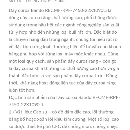
MÔ TẢ
THÔNG TIN BỔ SUNG
Dây curoa Bando RECMF-RPF-7450-22X1090Li là
dòng dây curoa răng chất lượng cao, phổ thông được
sử dụng trong hầu hết các ngành công nghiệp sản xuất
từ ly hợp nhỏ đến những loại buli rất lớn. Đặc biệt do
là chuyên hàng đầu trong ngành, chúng tôi hiểu rất rõ
về đặc tính từng loại , thương hiệu để tư vấn cho khách
hàng phù hợp với từng loại máy móc khác nhau. Cùng
một loại quy cách, sản phẩm dây curoa răng – còn gọi
là dây curoa khía thường có chất lượng cao hơn và giá
thành đắc hơn so với sản phẩm dây curoa trơn. Đồng
thời, khả năng hoạt động liên tục của dây curoa răng
luôn tốt hơn.
Đặc tính sản phẩm của Dây curoa Bando RECMF-RPF-
7450-22X1090Li
1./ Vật liệu: Cao su – có độ đậm đặc cao, lõi thường
bằng bố hoặc xoắn lõi kiểu kim cương. Một số loại cao
su được thiết kế phủ CFC để chống mòn, chống nhiệt.