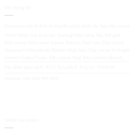
Về chúng tôi
Daycuroa.net
là đơn vị chuyên phân phối các loại dây curoa
chính hãng. Giá sỉ từ các thương hiệu hàng đầu thế giới.
Dây curoa Mitsusumi Sanlux Robota Thái Lan. Dây curoa
Yamatachi Mitsuboshi Bando Nhật bản. Dây curoa Tri Angle
Sanwu Osaka Fusan. Dây curoa răng Taka Lyndon Brand...
Địa điểm giao dịch: 90/5 Tạ Uyên P. 4 Q.11, TP.HCM
Hotline:
+84 906 999 843
Nhóm sản phẩm