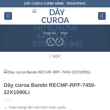
Bỏ
DÂY CUROA CHÍNH HÃNG - 0906999843
qua
nội
dung
Trang chủ
»
Shop
LỌC
Chất
lượng
Dây curoa Bando RECMF-RPF-7450-
22X1090Li
Giao hàng tận nơi trên toàn quốc.