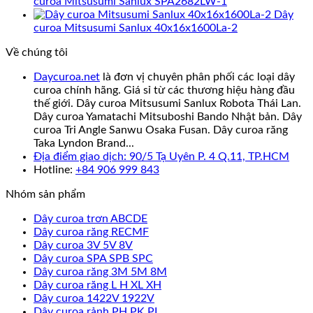
curoa Mitsusumi Sanlux SPA2682LW-1
Dây
curoa Mitsusumi Sanlux 40x16x1600La-2
Về chúng tôi
Daycuroa.net
là đơn vị chuyên phân phối các loại dây
curoa chính hãng. Giá sỉ từ các thương hiệu hàng đầu
thế giới. Dây curoa Mitsusumi Sanlux Robota Thái Lan.
Dây curoa Yamatachi Mitsuboshi Bando Nhật bản. Dây
curoa Tri Angle Sanwu Osaka Fusan. Dây curoa răng
Taka Lyndon Brand...
Địa điểm giao dịch: 90/5 Tạ Uyên P. 4 Q.11, TP.HCM
Hotline:
+84 906 999 843
Nhóm sản phẩm
Dây curoa trơn ABCDE
Dây curoa răng RECMF
Dây curoa 3V 5V 8V
Dây curoa SPA SPB SPC
Dây curoa răng 3M 5M 8M
Dây curoa răng L H XL XH
Dây curoa 1422V 1922V
Dây curoa rảnh PH PK PL