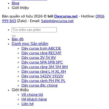
Blog
Giới thiệu
Bản quyền sở hữu 2026 ©
bởi
Daycuroa.net
- Hotline:
0906
999 843
(Zalo) - Email:
Sale@daycuroa.net
Tìm
kiếm:
Bản đồ
Danh mục Sản phẩm
Dây curoa trơn ABCDE
Dây curoa răng RECMF
Dây curoa 3V 5V 8V
Dây curoa SPA SPB SPC
Dây curoa răng 3M 5M 8M
Dây curoa răng L H XL XH
Dây curoa 1422V 1922V
Dây curoa rảnh PH PK PL
Dây curoa đặc chủng
Giới thiệu
Về chúng tôi
Hệ khách hàng
Liên hệ