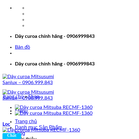
Bỏ
qua
nội
dung
Dây curoa chính hãng - 0906999843
Bản đồ
Dây curoa chính hãng - 0906999843
Trang chủ
»
Shop
Menu
Trang chủ
Lọc
Danh mục Sản Phẩm
Blog
Chất