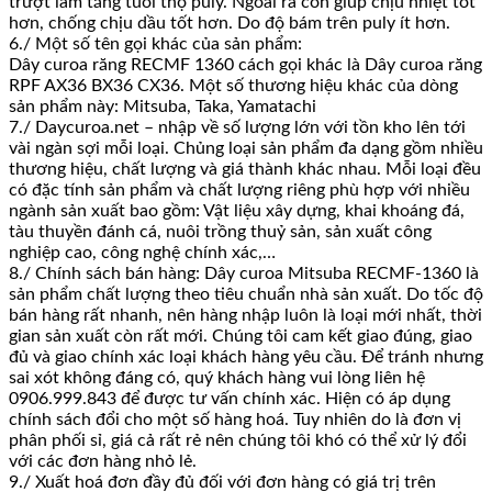
trượt làm tăng tuổi thọ puly. Ngoài ra còn giúp chịu nhiệt tốt
hơn, chống chịu dầu tốt hơn. Do độ bám trên puly ít hơn.
6./ Một số tên gọi khác của sản phẩm:
Dây curoa răng RECMF 1360 cách gọi khác là Dây curoa răng
RPF AX36 BX36 CX36. Một số thương hiệu khác của dòng
sản phẩm này: Mitsuba, Taka, Yamatachi
7./ Daycuroa.net – nhập về số lượng lớn với tồn kho lên tới
vài ngàn sợi mỗi loại. Chủng loại sản phẩm đa dạng gồm nhiều
thương hiệu, chất lượng và giá thành khác nhau. Mỗi loại đều
có đặc tính sản phẩm và chất lượng riêng phù hợp với nhiều
ngành sản xuất bao gồm: Vật liệu xây dựng, khai khoáng đá,
tàu thuyền đánh cá, nuôi trồng thuỷ sản, sản xuất công
nghiệp cao, công nghệ chính xác,…
8./ Chính sách bán hàng: Dây curoa Mitsuba RECMF-1360 là
sản phẩm chất lượng theo tiêu chuẩn nhà sản xuất. Do tốc độ
bán hàng rất nhanh, nên hàng nhập luôn là loại mới nhất, thời
gian sản xuất còn rất mới. Chúng tôi cam kết giao đúng, giao
đủ và giao chính xác loại khách hàng yêu cầu. Để tránh nhưng
sai xót không đáng có, quý khách hàng vui lòng liên hệ
0906.999.843 để được tư vấn chính xác. Hiện có áp dụng
chính sách đổi cho một số hàng hoá. Tuy nhiên do là đơn vị
phân phối sỉ, giá cả rất rẻ nên chúng tôi khó có thể xử lý đổi
với các đơn hàng nhỏ lẻ.
9./ Xuất hoá đơn đầy đủ đối với đơn hàng có giá trị trên