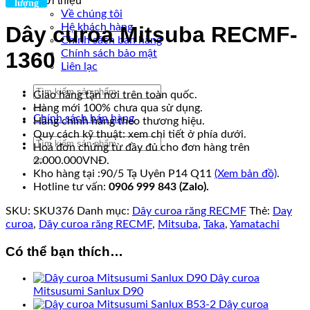
Giới thiệu
lượng
Về chúng tôi
Hệ khách hàng
Dây curoa Mitsuba RECMF-
Chính sách bán hàng
Chính sách bảo mật
1360
Liên lạc
Tìm
Giao hàng tận nơi trên toàn quốc.
kiếm:
Hàng mới 100% chưa qua sử dụng.
Chính sách bán hàng
Hàng chính hãng theo thương hiệu.
Quy cách kỹ thuật: xem chi tiết ở phía dưới.
Tìm
Hoá đơn chứng từ đầy đủ cho đơn hàng trên
kiếm:
2.000.000VNĐ.
Kho hàng tại :90/5 Tạ Uyên P14 Q11
(Xem bản đồ)
.
Hotline tư vấn:
0906 999 843 (Zalo).
SKU:
SKU376
Danh mục:
Dây curoa răng RECMF
Thẻ:
Day
curoa
,
Dây curoa răng RECMF
,
Mitsuba
,
Taka
,
Yamatachi
Có thể bạn thích…
Dây curoa
Mitsusumi Sanlux D90
Dây curoa