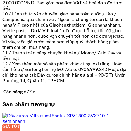
2.000.000 VNĐ. Bao gồm hoá đơn VAT và hoá đơn đỏ trực
tiếp.
10./ Hình thức vận chuyển: giao hàng toàn quốc / Lào /
Campuchia qua chành xe . Ngoài ra chúng tôi còn là khách
hàng VIP cao nhất của Giaohangtietkiem, Giaohangnhanh,
Viettelpost,… Do là VIP loại 1 nên được hỗ trợ tốc độ giao
hàng nhanh hơn, cước vận chuyển tốt hơn các đơn vị khác.
Vì vậy, việc giá cước mềm hơn giúp quý khách hàng giảm
thêm chi phí mua hàng.
11./ Thanh toán bằng chuyển khoản / Momo/ Zalo Pay và
tiền mặt.
12./ Xem thêm một số sản phẩm khác cùng loại răng. Hoặc
cần hỗ trợ vui lòng liên hệ SĐT/Zalo: 0906.999.843 Hoặc địa
chỉ kho hàng tại: Dây curoa chính hãng giá sỉ – 90/5 Tạ Uyên
Phường 14, Quận 11, TPHCM
Cân nặng
677 g
Sản phẩm tương tự
Xem nhanh
GIÁ TỐT