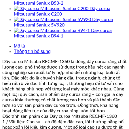
Mitsusumi Sanlux B53-2
Dây curoa
Mitsusumi Sanlux C200
Dây curoa
Mitsusumi Sanlux 5V920
Dây curoa
Mitsusumi Sanlux B94-1
Mô tả
Thông tin bổ sung
Dây curoa Mitsuba RECMF-1360 là dòng dây curoa răng chất
lượng cao, phổ thông được sử dụng trong hầu hết các ngành
công nghiệp sản xuất từ ly hợp nhỏ đến những loại buli rất
lớn. Đặc biệt do là chuyên hàng đầu trong ngành, chúng tôi
hiểu rất rõ về đặc tính từng loại , thương hiệu để tư vấn cho
khách hàng phù hợp với từng loại máy móc khác nhau. Cùng
một loại quy cách, sản phẩm dây curoa răng – còn gọi là dây
curoa khía thường có chất lượng cao hơn và giá thành đắc
hơn so với sản phẩm dây curoa trơn. Đồng thời, khả năng
hoạt động liên tục của dây curoa răng luôn tốt hơn.
Đặc tính sản phẩm của Dây curoa Mitsuba RECMF-1360
1./ Vật liệu: Cao su – có độ đậm đặc cao, lõi thường bằng bố
hoặc xoắn lõi kiểu kim cương. Một số loại cao su được thiết