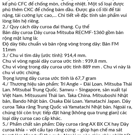
kế phủ CFC để chống mòn, chống nhiệt. Một số loại được
phủ thêm CKC để chống bám dầu. Được gia cố lõi để tải
nặng, tải cường lực cao,… Chi tiết về đặc tính sản phẩm vui
lòng liên hệ riêng.
2./ Quy cách dây curoa đai thang. Cụ thể
Bản dây curoa Dây curoa Mitsuba RECMF-1360 gồm bản
rộng mặt lưng là:
Độ dày tiêu chuẩn và bản rộng vòng trong dây: Bản FM
11mm
3./ Chu vi tim dây (ước tính): 914,4 mm.
Chu vi vòng ngoài dây curoa ước tính : 939,8 mm.
Chu vi vòng trong dây curoa ước tính 889 mm . Chu vi này là
chu vi ước chừng.
Trọng lượng dây curoa ước tính là 67,7 gram
4./ Thương hiệu sản phẩm: Tri Angle – Đài Loan. Mitsuba Thái
Lan. Mitsubai Trung Quốc. Sanwu – Singapore, sản xuất tại
Việt Nam. Mitsusumi Thái lan. Taka China. Mitsuboshi Nhật
bản, Bando Nhật bản. Osaka Đài Loan. Yamatachi Japan. Dây
curoa Taka răng Trung Quốc và Yamatachi Nhật bản. Ngoài ra,
chúng tôi còn trực tiếp đặt hàng (không qua trung gian) các
loại dây curoa cao cấp khác.
5./ Phẩm chất sản phẩm: Dây curoa răng AX BX CX hay Dây
curoa khía – với cấu tạo răng cứng – giúp hạn chế ma sát