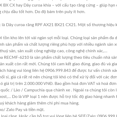
 BX CX hay Dây curoa khía – với cấu tạo răng cứng – giúp hạn c
g chịu dầu tốt hơn. Do độ bám trên puly ít hơn.
 là Dây curoa răng RPF AX21 BX21 CX21. Một số thương hiệu k
i tồn kho lên tới vài ngàn sợi mỗi loại. Chủng loại sản phẩm đa
ính sản phẩm và chất lượng riêng phù hợp với nhiều ngành sản x
 thuỷ sản, sản xuất công nghiệp cao, công nghệ chính xác,…
ba RECMF-6210 là sản phẩm chất lượng theo tiêu chuẩn nhà sản 
sản xuất còn rất mới. Chúng tôi cam kết giao đúng, giao đủ và gi
ách hàng vui lòng liên hệ 0906.999.843 để được tư vấn chính xá
i sỉ, giá cả rất rẻ nên chúng tôi khó có thể xử lý đổi với các đơ
có giá trị trên 2.000.000 VNĐ. Bao gồm hoá đơn VAT và hoá đơn 
 quốc / Lào / Campuchia qua chành xe . Ngoài ra chúng tôi còn 
ost,… Do là VIP loại 1 nên được hỗ trợ tốc độ giao hàng nhanh
quý khách hàng giảm thêm chi phí mua hàng.
/ Zalo Pay và tiền mặt.
oại răng. Hoặc cần hỗ trợ vui lòng liên hệ SĐT/Zalo: 0906.999.