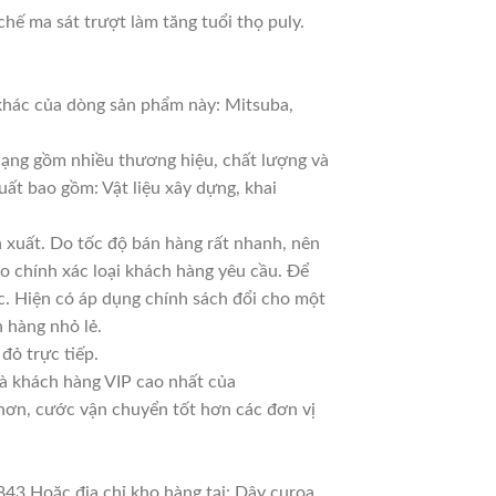
hế ma sát trượt làm tăng tuổi thọ puly.
hác của dòng sản phẩm này: Mitsuba,
 dạng gồm nhiều thương hiệu, chất lượng và
uất bao gồm: Vật liệu xây dựng, khai
xuất. Do tốc độ bán hàng rất nhanh, nên
ao chính xác loại khách hàng yêu cầu. Để
c. Hiện có áp dụng chính sách đổi cho một
n hàng nhỏ lẻ.
đỏ trực tiếp.
là khách hàng VIP cao nhất của
 hơn, cước vận chuyển tốt hơn các đơn vị
843 Hoặc địa chỉ kho hàng tại: Dây curoa