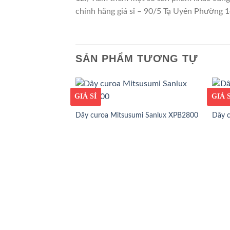
chính hãng giá sỉ – 90/5 Tạ Uyên Phường
SẢN PHẨM TƯƠNG TỰ
GIÁ TỐT
GIÁ SỈ
GIÁ T
GIÁ S
Dây curoa Mitsusumi Sanlux XPB2800
Dây 