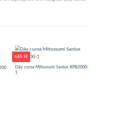
GIÁ TỐT
GIÁ SỈ
Dây curoa Mitsusumi Sanlux XPB2000-
1200
1
GIÁ TỐT
GIÁ SỈ
Dây curoa Mitsusum