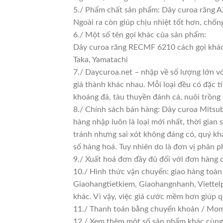
5./ Phẩm chất sản phẩm: Dây curoa răng AX
Ngoài ra còn giúp chịu nhiệt tốt hơn, chốn
6./ Một số tên gọi khác của sản phẩm:
Dây curoa răng RECMF 6210 cách gọi khác
Taka, Yamatachi
7./ Daycuroa.net – nhập về số lượng lớn vớ
giá thành khác nhau. Mỗi loại đều có đặc t
khoáng đá, tàu thuyền đánh cá, nuôi trồng
8./ Chính sách bán hàng: Dây curoa Mitsu
hàng nhập luôn là loại mới nhất, thời gian 
tránh nhưng sai xót không đáng có, quý kh
số hàng hoá. Tuy nhiên do là đơn vị phân phố
9./ Xuất hoá đơn đầy đủ đối với đơn hàng 
10./ Hình thức vận chuyển: giao hàng toàn
Giaohangtietkiem, Giaohangnhanh, Viettelp
khác. Vì vậy, việc giá cước mềm hơn giúp 
11./ Thanh toán bằng chuyển khoản / Momo
12./ Xem thêm một số sản phẩm khác cùng l