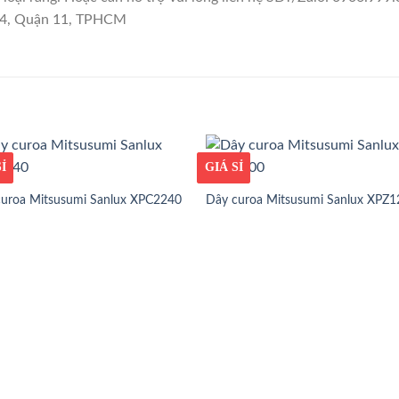
 14, Quận 11, TPHCM
ỐT
Ỉ
GIÁ TỐT
GIÁ SỈ
curoa Mitsusumi Sanlux XPC2240
Dây curoa Mitsusumi Sanlux XPZ