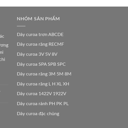
NHÓM SẢN PHẨM
Dây curoa trơn ABCDE
các
Dây curoa răng RECMF
hương
mi
Dây curoa 3V 5V 8V
chi
Dây curoa SPA SPB SPC
Dây curoa răng 3M 5M 8M
Dây curoa răng L H XL XH
,
Dây curoa 1422V 1922V
Dây curoa rảnh PH PK PL
Dây curoa đặc chủng