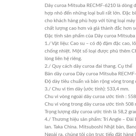
Dây curoa Mitsuba RECMF-6210 là dòng dây
hợp nhỏ đến những loại buli rất lớn. Đặc bi
cho khách hàng phù hợp với từng loại máy 
chất lượng cao hơn và giá thành đắc hơn s
Đặc tính sản phẩm của Dây curoa Mitsu
1./ Vật liệu: Cao su – có độ đậm đặc cao, 
chống nhiệt. Một số loại được phủ thêm CKC
lòng liên hệ riêng.
2./ Quy cách dây curoa đai thang. Cụ thể
Bản dây curoa Dây curoa Mitsuba RECMF-6
Độ dày tiêu chuẩn và bản rộng vòng trong
3./ Chu vi tim dây (ước tính): 533,4 mm.
Chu vi vòng ngoài dây curoa ước tính : 55
Chu vi vòng trong dây curoa ước tính 508 
Trọng lượng dây curoa ước tính là 58,2 gr
4./ Thương hiệu sản phẩm: Tri Angle – Đài
lan. Taka China. Mitsuboshi Nhật bản, Ba
Ngoài ra, chúng tôi còn trực tiếp đặt hàng 