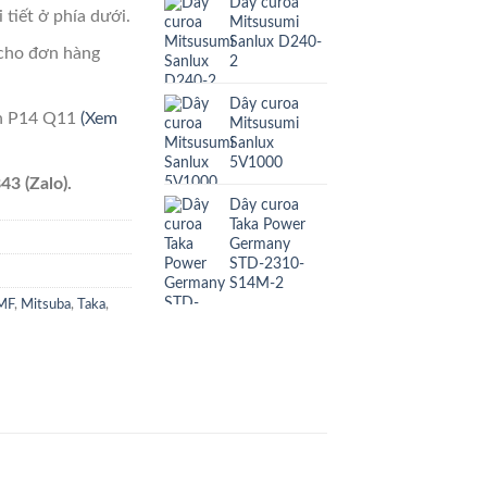
Dây curoa
 tiết ở phía dưới.
Mitsusumi
Sanlux D240-
cho đơn hàng
2
Dây curoa
ên P14 Q11
(Xem
Mitsusumi
Sanlux
5V1000
43 (Zalo).
Dây curoa
Taka Power
Germany
STD-2310-
S14M-2
MF
,
Mitsuba
,
Taka
,