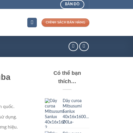
BẢN ĐỒ
CHÍNH SÁCH BÁN HÀNG
Có thể bạn
uba
thích…
Dây curoa
Mitsusumi
n quốc.
Sanlux
sử dụng.
40x16x1600La-
2
ng hiệu.