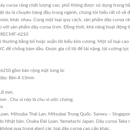
 curoa răng chất lượng cao, phổ thông được sử dụng trong hầu
ệt do là chuyên hàng đầu trong ngành, chúng tôi hiểu rất rõ về đ
móc khác nhau. Cùng một loại quy cách, sản phẩm dây curoa răn
o với sản phẩm dây curoa trơn. Đồng thời, khả năng hoạt động li
ba RECMF-6210
lõi thường bằng bố hoặc xoắn lõi kiểu kim cương. Một số loại c
 để chống bám dầu. Được gia cố lõi để tải nặng, tải cường lực 
210 gồm bản rộng mặt lưng là:
 dây: Bản A 13mm
8,8 mm.
mm . Chu vi này là chu vi ước chừng.
am
 Loan. Mitsuba Thái Lan. Mitsubai Trung Quốc. Sanwu – Singapor
ndo Nhật bản. Osaka Đài Loan. Yamatachi Japan. Dây curoa Taka 
(không qua trung gian) các loại dây curoa cao cấp khác.