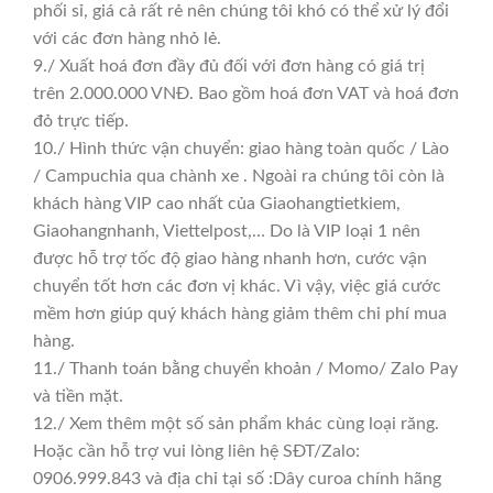
phối sỉ, giá cả rất rẻ nên chúng tôi khó có thể xử lý đổi
với các đơn hàng nhỏ lẻ.
9./ Xuất hoá đơn đầy đủ đối với đơn hàng có giá trị
trên 2.000.000 VNĐ. Bao gồm hoá đơn VAT và hoá đơn
đỏ trực tiếp.
10./ Hình thức vận chuyển: giao hàng toàn quốc / Lào
/ Campuchia qua chành xe . Ngoài ra chúng tôi còn là
khách hàng VIP cao nhất của Giaohangtietkiem,
Giaohangnhanh, Viettelpost,… Do là VIP loại 1 nên
được hỗ trợ tốc độ giao hàng nhanh hơn, cước vận
chuyển tốt hơn các đơn vị khác. Vì vậy, việc giá cước
mềm hơn giúp quý khách hàng giảm thêm chi phí mua
hàng.
11./ Thanh toán bằng chuyển khoản / Momo/ Zalo Pay
và tiền mặt.
12./ Xem thêm một số sản phẩm khác cùng loại răng.
Hoặc cần hỗ trợ vui lòng liên hệ SĐT/Zalo:
0906.999.843 và địa chỉ tại số :Dây curoa chính hãng