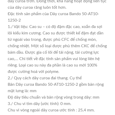
dây curoa trơn. Đồng thời, khả năng hoạt động liên tục
của dây curoa răng luôn tốt hơn.
Đặc tính sản phẩm của Dây curoa Bando 50-AT10-
1250-2
1./ Vật liệu: Cao su – có độ đậm đặc cao, xoắn đa sợi
lõi kiểu kim cương. Cao su được thiết kế đậm đạt dần
từ ngoài vào trong, được phủ CFC để chống mòn,
chống nhiệt. Một số loại được phủ thêm CKC để chống
bám dầu. Được gia cố lõi để tải nặng, tải cường lực
cao,… Chi tiết về đặc tính sản phẩm vui lòng liên hệ
riêng. Loại cao su này đa phần là cao su mới 100%
được cường hoá với polyme.
2./ Quy cách dây curoa đai thang. Cụ thể
Bản Dây curoa Bando 50-AT10-1250-2 gồm bản rộng
mặt lưng là: mm
Độ dày tiêu chuẩn và bản rộng vòng trong dây: mm
3./ Chu vi tim dây (ước tính): 0 mm.
Chu vi vòng ngoài dây curoa ước tính : 25,4 mm.