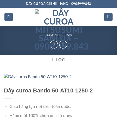
Bỏ
DÂY CUROA CHÍNH HÃNG - 0906999843
qua
nội
dung
Trang chủ
»
Shop
LỌC
Dây curoa Bando 50-AT10-1250-2
Giao hàng tận nơi trên toàn quốc.
Hàng mới 100% chưa qua sử dụng.