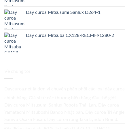
Dây curoa Mitsusumi Sanlux D264-1
Dây curoa Mitsuba CX128-RECMF91280-2
Về chúng tôi
Daycuroa.net
là đơn vị chuyên phân phối các loại dây curoa
chính hãng. Giá sỉ từ các thương hiệu hàng đầu thế giới.
Dây curoa Mitsusumi Sanlux Robota Thái Lan. Dây curoa
Yamatachi Mitsuboshi Bando Nhật bản. Dây curoa Tri Angle
Sanwu Osaka Fusan. Dây curoa răng Taka Lyndon Brand...
Địa điểm giao dịch: 90/5 Tạ Uyên P. 4 Q.11, TP.HCM