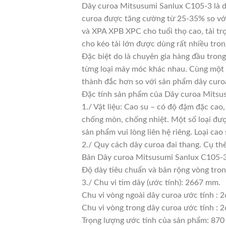
Dây curoa Mitsusumi Sanlux C105-3 là dò
curoa được tăng cường từ 25-35% so với 
và XPA XPB XPC cho tuổi thọ cao, tải tr
cho kéo tải lớn được dùng rất nhiều tro
Đặc biệt do là chuyên gia hàng đầu trong
từng loại máy móc khác nhau. Cùng một l
thành đắc hơn so với sản phẩm dây curoa
Đặc tính sản phẩm của Dây curoa Mitsu
1./ Vật liệu: Cao su – có độ đậm đặc cao
chống mòn, chống nhiệt. Một số loại đượ
sản phẩm vui lòng liên hệ riêng. Loại c
2./ Quy cách dây curoa đai thang. Cụ th
Bản Dây curoa Mitsusumi Sanlux C105-3
Độ dày tiêu chuẩn và bản rộng vòng tro
3./ Chu vi tim dây (ước tính): 2667 mm.
Chu vi vòng ngoài dây curoa ước tính : 
Chu vi vòng trong dây curoa ước tính : 2
Trọng lượng ước tính của sản phẩm: 870