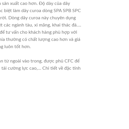
n sản xuất cao hơn. Độ dày của dây
đặc biệt làm dây curoa dòng SPA SPB SPC
 trời. Dòng dây curoa này chuyên dụng
t các ngành tàu, xi măng, khai thác đá….
u để tư vấn cho khách hàng phù hợp với
hía thường có chất lượng cao hơn và giá
g luôn tốt hơn.
dần từ ngoài vào trong, được phủ CFC để
ải cường lực cao,… Chi tiết về đặc tính