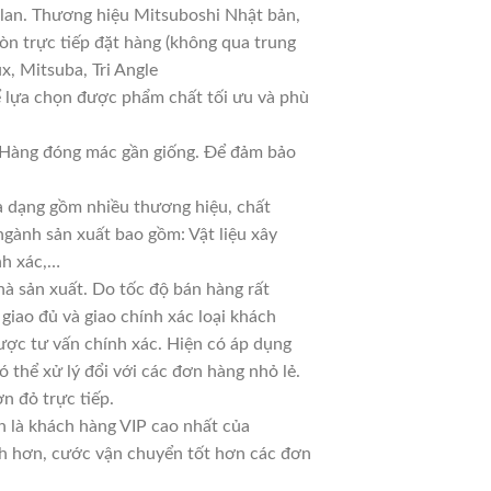
 lan. Thương hiệu Mitsuboshi Nhật bản,
n trực tiếp đặt hàng (không qua trung
x, Mitsuba, Tri Angle
ể lựa chọn được phẩm chất tối ưu và phù
ả. Hàng đóng mác gần giống. Để đảm bảo
đa dạng gồm nhiều thương hiệu, chất
ngành sản xuất bao gồm: Vật liệu xây
nh xác,…
à sản xuất. Do tốc độ bán hàng rất
 giao đủ và giao chính xác loại khách
ược tư vấn chính xác. Hiện có áp dụng
ó thể xử lý đổi với các đơn hàng nhỏ lẻ.
n đỏ trực tiếp.
n là khách hàng VIP cao nhất của
nh hơn, cước vận chuyển tốt hơn các đơn