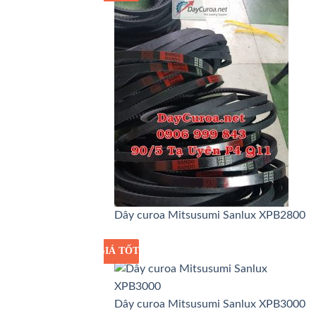
Dây curoa Mitsusumi Sanlux XPB2800
GIÁ TỐT
GIÁ SỈ
Dây curoa Mitsusumi Sanlux XPB3000