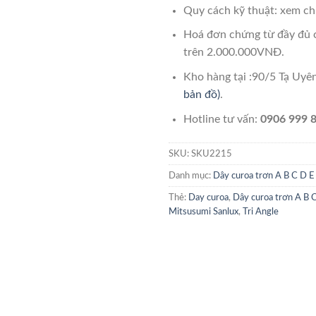
Quy cách kỹ thuật: xem chi
Hoá đơn chứng từ đầy đủ 
trên 2.000.000VNĐ.
Kho hàng tại :90/5 Tạ Uy
bản đồ)
.
Hotline tư vấn:
0906 999 8
SKU:
SKU2215
Danh mục:
Dây curoa trơn A B C D E
Thẻ:
Day curoa
,
Dây curoa trơn A B 
Mitsusumi Sanlux
,
Tri Angle