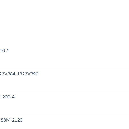
310-1
1922V384-1922V390
V1200-A
y S8M-2120