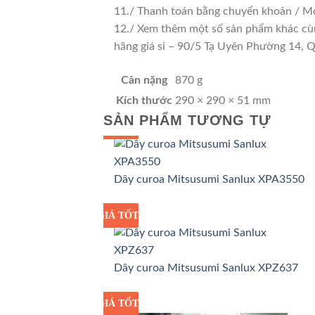
11./ Thanh toán bằng chuyển khoản / Mo
12./ Xem thêm một số sản phẩm khác cùng 
hãng giá sỉ – 90/5 Tạ Uyên Phường 14,
Cân nặng
870 g
Kích thước
290 × 290 × 51 mm
SẢN PHẨM TƯƠNG TỰ
GIÁ TỐT
GIÁ SỈ
Dây curoa Mitsusumi Sanlux XPA3550
GIÁ TỐT
GIÁ SỈ
Dây curoa Mitsusumi Sanlux XPZ637
GIÁ TỐT
GIÁ SỈ