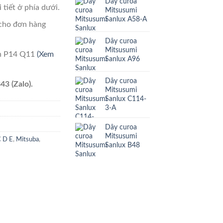
Dây curoa
 tiết ở phía dưới.
Mitsusumi
Sanlux A58-A
cho đơn hàng
Dây curoa
Mitsusumi
ên P14 Q11
(Xem
Sanlux A96
Dây curoa
43 (Zalo).
Mitsusumi
Sanlux C114-
3-A
Dây curoa
Mitsusumi
C D E
,
Mitsuba
,
Sanlux B48