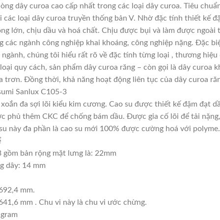
ng dây curoa cao cấp nhất trong các loại dây curoa. Tiêu chuẩ
các loại dây curoa truyền thống bản V. Nhờ đặc tính thiết kế 
ọng lớn, chịu dầu và hoá chất. Chịu được bụi và làm được ngoài
ng các ngành công nghiệp khai khoáng, công nghiệp nặng. Đặc biệ
 ngành, chúng tôi hiểu rất rõ về đặc tính từng loại , thương hiệ
oại quy cách, sản phẩm dây curoa răng – còn gọi là dây curoa k
 trơn. Đồng thời, khả năng hoạt động liên tục của dây curoa răn
sumi Sanlux C105-3
, xoắn đa sợi lõi kiểu kim cương. Cao su được thiết kế đậm đạt 
c phủ thêm CKC để chống bám dầu. Được gia cố lõi để tải nặng, t
ao su này đa phần là cao su mới 100% được cường hoá với polyme.
ể
 gồm bản rộng mặt lưng là: 22mm
ng dây: 14 mm
2692,4 mm.
641,6 mm . Chu vi này là chu vi ước chừng.
 gram