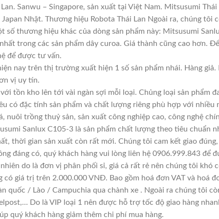
Lan. Sanwu – Singapore, sản xuất tại Việt Nam. Mitsusumi Thái
apan Nhật. Thương hiệu Robota Thái Lan Ngoài ra, chúng tôi cò
Một số thương hiệu khác của dòng sản phẩm này: Mitsusumi Sanlu
 nhất trong các sản phẩm dây curoa. Giá thành cũng cao hơn. Đ
 hệ để được tư vấn.
iện nay trên thị trường xuất hiện 1 số sản phẩm nhái. Hàng gi
ơn vị uy tín.
với tồn kho lên tới vài ngàn sợi mỗi loại. Chủng loại sản phẩm 
đều có đặc tính sản phẩm và chất lượng riêng phù hợp với nhiều 
á, nuôi trồng thuỷ sản, sản xuất công nghiệp cao, công nghệ chí
usumi Sanlux C105-3 là sản phẩm chất lượng theo tiêu chuẩn nh
ất, thời gian sản xuất còn rất mới. Chúng tôi cam kết giao đúng,
ông đáng có, quý khách hàng vui lòng liên hệ 0906.999.843 để đ
hiên do là đơn vị phân phối sỉ, giá cả rất rẻ nên chúng tôi khó c
g có giá trị trên 2.000.000 VNĐ. Bao gồm hoá đơn VAT và hoá đơ
àn quốc / Lào / Campuchia qua chành xe . Ngoài ra chúng tôi cò
lpost,… Do là VIP loại 1 nên được hỗ trợ tốc độ giao hàng nha
giúp quý khách hàng giảm thêm chi phí mua hàng.