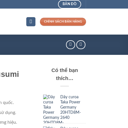
BẢN ĐỒ
CHÍNH SÁCH BÁN HÀNG
Có thể bạn
usumi
thích…
Dây curoa
Taka Power
n quốc.
Germany
sử dụng.
20HTD8M-
2640
ng hiệu.