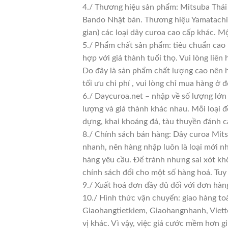
4./ Thương hiệu sản phẩm: Mitsuba Thái 
Bando Nhật bản. Thương hiệu Yamatachi J
gian) các loại dây curoa cao cấp khác. 
5./ Phẩm chất sản phẩm: tiêu chuẩn cao
hợp với giá thành tuổi thọ. Vui lòng liên
Do đây là sản phẩm chất lượng cao nên h
tối ưu chi phí , vui lòng chỉ mua hàng ở đ
6./ Daycuroa.net – nhập về số lượng lớn 
lượng và giá thành khác nhau. Mỗi loại 
dựng, khai khoáng đá, tàu thuyền đánh c
8./ Chính sách bán hàng: Dây curoa Mits
nhanh, nên hàng nhập luôn là loại mới nh
hàng yêu cầu. Để tránh nhưng sai xót kh
chính sách đổi cho một số hàng hoá. Tuy n
9./ Xuất hoá đơn đầy đủ đối với đơn hàn
10./ Hình thức vận chuyển: giao hàng to
Giaohangtietkiem, Giaohangnhanh, Viette
vị khác. Vì vậy, việc giá cước mềm hơn 