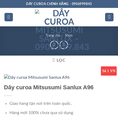
Bỏ
DÂY CUROA CHÍNH HÃNG - 0906999843
qua
nội
dung
Trang chủ
»
Shop
LỌC
Số 1 VN
Dây curoa Mitsusumi Sanlux A96
Giao hàng tận nơi trên toàn quốc.
Hàng mới 100% chưa qua sử dụng.