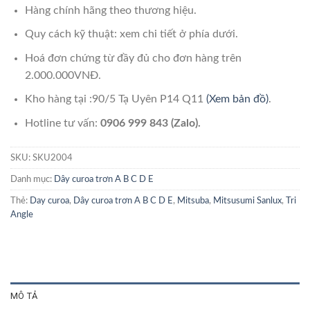
Hàng chính hãng theo thương hiệu.
Quy cách kỹ thuật: xem chi tiết ở phía dưới.
Hoá đơn chứng từ đầy đủ cho đơn hàng trên
2.000.000VNĐ.
Kho hàng tại :90/5 Tạ Uyên P14 Q11
(Xem bản đồ)
.
Hotline tư vấn:
0906 999 843 (Zalo).
SKU:
SKU2004
Danh mục:
Dây curoa trơn A B C D E
Thẻ:
Day curoa
,
Dây curoa trơn A B C D E
,
Mitsuba
,
Mitsusumi Sanlux
,
Tri
Angle
MÔ TẢ