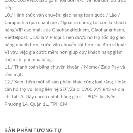
2.000.000 VNĐ. Bao gồm hoá đơn VAT và hoá đơn đỏ trực
tiếp.
10./ Hình thức vận chuyển: giao hàng toàn quốc / Lào /
Campuchia qua chành xe . Ngoài ra chúng tôi còn là khách
hàng VIP cao nhất của Giaohangtietkiem, Giaohangnhanh,
Viettelpost,… Do là VIP loại 1 nên được hỗ trợ tốc độ giao
hàng nhanh hơn, cước vận chuyển tốt hơn các đơn vị khác.
Vì vậy, việc giá cước mềm hơn giúp quý khách hàng giảm
thêm chi phí mua hàng.
11./ Thanh toán bằng chuyển khoản / Momo/ Zalo Pay và
tiền mặt.
12./ Xem thêm một số sản phẩm khác cùng loại răng. Hoặc
cần hỗ trợ vui lòng liên hệ SĐT/Zalo: 0906.999.843 và địa
chỉ tại số :Dây curoa chính hãng giá sỉ – 90/5 Tạ Uyên
Phường 14, Quận 11, TPHCM
SẢN PHẨM TƯƠNG TỰ