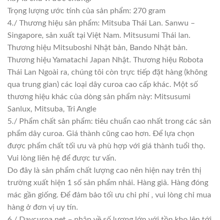
Trọng lượng ước tính của sản phẩm: 270 gram
4./ Thương hiệu sản phẩm: Mitsuba Thái Lan. Sanwu –
Singapore, sản xuất tại Việt Nam. Mitsusumi Thái lan.
Thương hiệu Mitsuboshi Nhật bản, Bando Nhật bản.
Thương hiệu Yamatachi Japan Nhật. Thương hiệu Robota
Thái Lan Ngoài ra, chúng tôi còn trực tiếp đặt hàng (không
qua trung gian) các loại dây curoa cao cấp khác. Một số
thương hiệu khác của dòng sản phẩm này: Mitsusumi
Sanlux, Mitsuba, Tri Angle
5./ Phẩm chất sản phẩm: tiêu chuẩn cao nhất trong các sản
phẩm dây curoa. Giá thành cũng cao hơn. Để lựa chọn
được phẩm chất tối ưu và phù hợp với giá thành tuổi thọ.
Vui lòng liên hệ để được tư vấn.
Do đây là sản phẩm chất lượng cao nên hiện nay trên thị
trường xuất hiện 1 số sản phẩm nhái. Hàng giả. Hàng đóng
mác gần giống. Để đảm bảo tối ưu chi phí , vui lòng chỉ mua
hàng ở đơn vị uy tín.
6./ Daycuroa.net – nhập về số lượng lớn với tồn kho lên tới