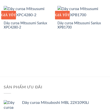
GIÁ TỐT
GIÁ SỈ
GIÁ TỐT
GIÁ SỈ
Dây curoa Mitsusumi Sanlux
Dây curoa Mitsusumi Sanlux
XPC4280-2
XPB1700
SẢN PHẨM ƯU ĐÃI
Dây curoa Mitsuboshi MBL 22X1090Li