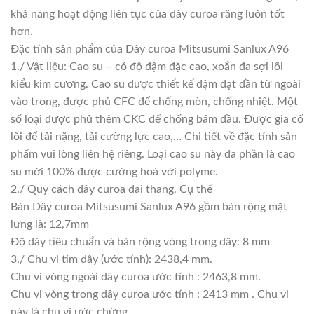
khả năng hoạt động liên tục của dây curoa răng luôn tốt
hơn.
Đặc tính sản phẩm của Dây curoa Mitsusumi Sanlux A96
1./ Vật liệu: Cao su – có độ đậm đặc cao, xoắn đa sợi lõi
kiểu kim cương. Cao su được thiết kế đậm đạt dần từ ngoài
vào trong, được phủ CFC để chống mòn, chống nhiệt. Một
số loại được phủ thêm CKC để chống bám dầu. Được gia cố
lõi để tải nặng, tải cường lực cao,… Chi tiết về đặc tính sản
phẩm vui lòng liên hệ riêng. Loại cao su này đa phần là cao
su mới 100% được cường hoá với polyme.
2./ Quy cách dây curoa đai thang. Cụ thể
Bản Dây curoa Mitsusumi Sanlux A96 gồm bản rộng mặt
lưng là: 12,7mm
Độ dày tiêu chuẩn và bản rộng vòng trong dây: 8 mm
3./ Chu vi tim dây (ước tính): 2438,4 mm.
Chu vi vòng ngoài dây curoa ước tính : 2463,8 mm.
Chu vi vòng trong dây curoa ước tính : 2413 mm . Chu vi
này là chu vi ước chừng.