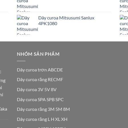
Dây curoa Mitsusumi Sanlux
4PK1080
NHÓM SẢN PHẨM
Dây curoa trơn ABCDE
c
Dây curoa răng RECMF
ơng
i
Dây curoa 3V 5V 8V
hi
Dây curoa SPA SPB SPC
Taka
Dây curoa răng 3M 5M 8M
Dây curoa răng L H XL XH