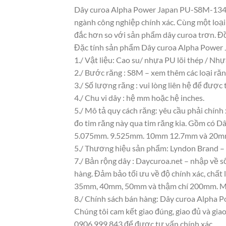
Dây curoa Alpha Power Japan PU-S8M-1344X
ngành công nghiệp chính xác. Cùng một loại
đắc hơn so với sản phẩm dây curoa trơn. Đồn
Đặc tính sản phẩm Dây curoa Alpha Power
1./ Vật liệu: Cao su/ nhựa PU lõi thép / Nh
2./ Bước răng : S8M – xem thêm các loại ră
3./ Số lượng răng : vui lòng liên hệ để được 
4./ Chu vi dây : hệ mm hoặc hệ inches.
5./ Mô tả quy cách răng: yêu cầu phải chính
đo tim răng này qua tim răng kia. Gồm có
5.075mm. 9.525mm. 10mm 12.7mm và 20
5./ Thương hiệu sản phẩm: Lyndon Brand – 
7./ Bản rộng dây : Daycuroa.net – nhập về 
hàng. Đảm bảo tối ưu về độ chính xác, ch
35mm, 40mm, 50mm và thậm chí 200mm. Một
8./ Chính sách bán hàng: Dây curoa Alpha 
Chúng tôi cam kết giao đúng, giao đủ và giao
0906.999.843 để được tư vấn chính xác.