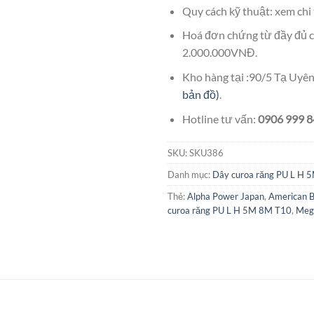
Quy cách kỹ thuật: xem chi 
Hoá đơn chứng từ đầy đủ c
2.000.000VNĐ.
Kho hàng tại :90/5 Tạ Uy
bản đồ)
.
Hotline tư vấn:
0906 999 84
SKU:
SKU386
Danh mục:
Dây curoa răng PU L H 
Thẻ:
Alpha Power Japan
,
American B
curoa răng PU L H 5M 8M T10
,
Meg