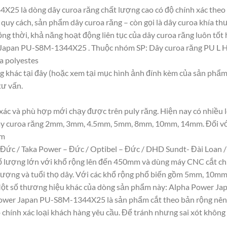
25 là dòng dây curoa răng chất lượng cao có độ chính xác the
 quy cách, sản phẩm dây curoa răng – còn gọi là dây curoa khía t
g thời, khả năng hoạt động liên tục của dây curoa răng luôn tốt 
 Japan PU-S8M-1344X25 . Thuộc nhóm SP: Dây curoa răng PU L
ựa polyestes
ng khác tại đây (hoặc xem tại mục hình ảnh đính kèm của sản phẩm
tư vấn.
 xác và phù hợp mới chạy được trên puly răng. Hiện nay có nhiều 
 Dây curoa răng 2mm, 3mm, 4.5mm, 5mm, 8mm, 10mm, 14mm. Đối vớ
mm
Đức / Taka Power – Đức / Optibel – Đức / DHD Sundt- Đài Loan /
số lượng lớn với khổ rộng lên đến 450mm và dùng máy CNC cắt ch
ất lượng và tuổi thọ dây. Với các khổ rộng phổ biến gồm 5mm, 
 số thương hiệu khác của dòng sản phẩm này: Alpha Power Jap
Power Japan PU-S8M-1344X25 là sản phẩm cắt theo bản rộng nên k
 chính xác loại khách hàng yêu cầu. Để tránh nhưng sai xót không đ