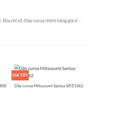
Địa chỉ số :Dây curoa chính hãng giá sỉ –
GIÁ TỐT
GIÁ SỈ
2800
Dây curoa Mitsusumi Sanlux XPZ1362