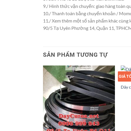
9./ Hình thức vận chuyển: giao hàng toàn q
10./ Thanh toán bằng chuyển khoản / Momo
11./ Xem thêm một số sản phẩm khác cùng loạ
90/5 Tạ Uyên Phường 14, Quận 11, TPHC
SẢN PHẨM TƯƠNG TỰ
GIÁ T
GIÁ S
Dây 