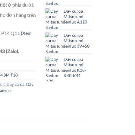
tiết ở phía dưới.
Dây curoa
ho đơn hàng trên
Mitsusumi
Sanlux A110
ên P14 Q11
(Xem
Dây curoa
Mitsusumi
Sanlux 3V450
3 (Zalo).
Dây curoa
Mitsusumi
Sanlux K38-
5M 8M T10
K40-K41
elt
,
Day curoa
,
Dây
adyne