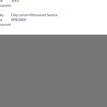
300J
Dây curoa Mitsusumi Sanlux
SPB3400