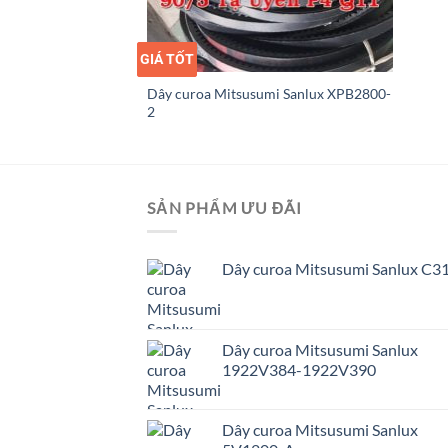
umi Sanlux XPB1700
GIÁ TỐT
GIÁ SỈ
Dây curoa Mitsusumi Sanlux XPB2800-
2
SẢN PHẨM ƯU ĐÃI
Dây curoa Mitsusumi Sanlux C3
Dây curoa Mitsusumi Sanlux
1922V384-1922V390
Dây curoa Mitsusumi Sanlux