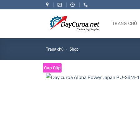
Bỏ
qua
nội
TRANG CHỦ
dung
Trang chủ
»
Shop
Cao Cấp