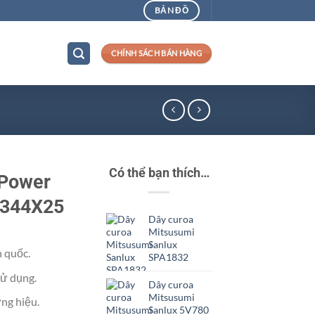
BẢN ĐỒ
CHÍNH SÁCH BÁN HÀNG
Có thể bạn thích…
 Power
1344X25
Dây curoa
Mitsusumi
Sanlux
n quốc.
SPA1832
ử dụng.
Dây curoa
Mitsusumi
ng hiệu.
Sanlux 5V780