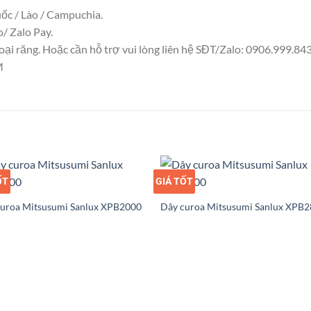
uốc / Lào / Campuchia.
/ Zalo Pay.
i răng. Hoặc cần hỗ trợ vui lòng liên hệ SĐT/Zalo: 0906.999.843 . 
M
ỐT
Ỉ
GIÁ TỐT
GIÁ SỈ
curoa Mitsusumi Sanlux XPB2000
Dây curoa Mitsusumi Sanlux XPB