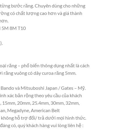
o từng bước răng. Chuyên dùng cho những
hường có chất lượng cao hơn và giá thành
hơn.
 H 5M 8M T10
).
loại răng – phổ biến thông dụng nhất là cách
i răng vuông có dây curoa răng 5mm.
 Bando và Mitsuboshi Japan / Gates – Mỹ.
ính xác bản rộng theo yêu cầu của khách
10mm, 15mm, 20mm, 25.4mm, 30mm, 32mm,
an, Megadyne, American Belt
hông hỗ trợ đổi/ trả dưới mọi hình thức.
áng có, quý khách hàng vui lòng liên hệ :