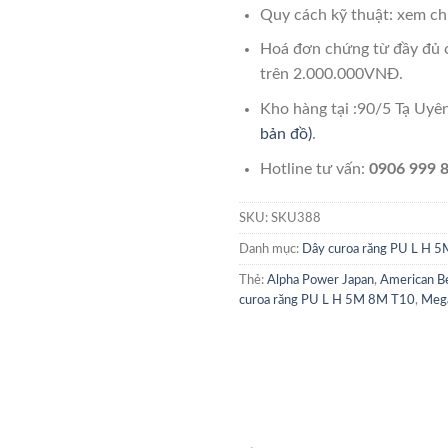
Quy cách kỹ thuật: xem chi
Hoá đơn chứng từ đầy đủ 
trên 2.000.000VNĐ.
Kho hàng tại :90/5 Tạ Uy
bản đồ)
.
Hotline tư vấn:
0906 999 8
SKU:
SKU388
Danh mục:
Dây curoa răng PU L H 
Thẻ:
Alpha Power Japan
,
American Be
curoa răng PU L H 5M 8M T10
,
Meg