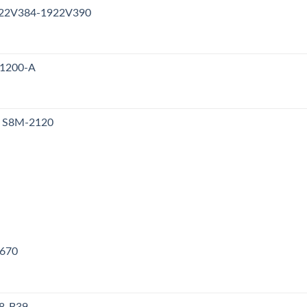
1922V384-1922V390
V1200-A
y S8M-2120
V670
38-B39