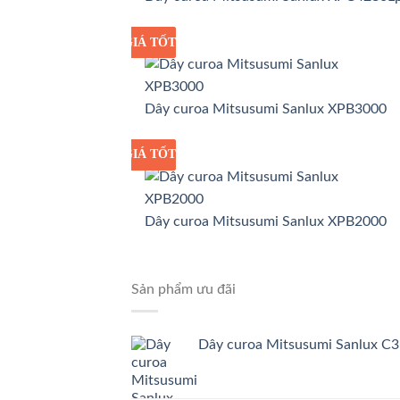
GIÁ TỐT
GIÁ SỈ
Dây curoa Mitsusumi Sanlux XPB3000
GIÁ TỐT
GIÁ SỈ
Dây curoa Mitsusumi Sanlux XPB2000
Sản phẩm ưu đãi
Dây curoa Mitsusumi Sanlux C