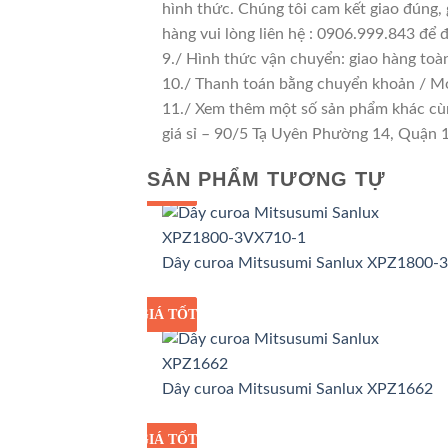
hình thức. Chúng tôi cam kết giao đúng, 
hàng vui lòng liên hệ : 0906.999.843 để 
9./ Hình thức vận chuyển: giao hàng toà
10./ Thanh toán bằng chuyển khoản / M
11./ Xem thêm một số sản phẩm khác cùng
giá sỉ – 90/5 Tạ Uyên Phường 14, Quận
SẢN PHẨM TƯƠNG TỰ
GIÁ TỐT
GIÁ SỈ
Dây curoa Mitsusumi Sanlux XPZ1800-
GIÁ TỐT
GIÁ SỈ
Dây curoa Mitsusumi Sanlux XPZ1662
GIÁ TỐT
GIÁ SỈ