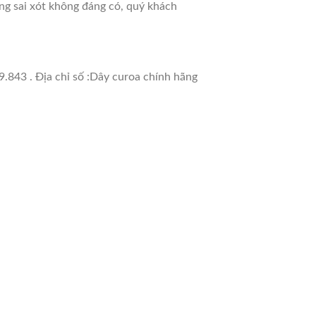
ưng sai xót không đáng có, quý khách
.843 . Địa chỉ số :Dây curoa chính hãng