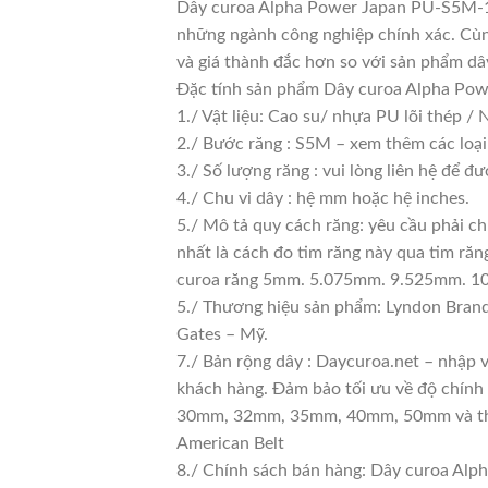
Dây curoa Alpha Power Japan PU-S5M-15
những ngành công nghiệp chính xác. Cùng
và giá thành đắc hơn so với sản phẩm dây
Đặc tính sản phẩm Dây curoa Alpha Po
1./ Vật liệu: Cao su/ nhựa PU lõi thép /
2./ Bước răng : S5M – xem thêm các loại
3./ Số lượng răng : vui lòng liên hệ để đư
4./ Chu vi dây : hệ mm hoặc hệ inches.
5./ Mô tả quy cách răng: yêu cầu phải c
nhất là cách đo tim răng này qua tim 
curoa răng 5mm. 5.075mm. 9.525mm. 
5./ Thương hiệu sản phẩm: Lyndon Brand
Gates – Mỹ.
7./ Bản rộng dây : Daycuroa.net – nhập
khách hàng. Đảm bảo tối ưu về độ chính
30mm, 32mm, 35mm, 40mm, 50mm và thậm
American Belt
8./ Chính sách bán hàng: Dây curoa Alp