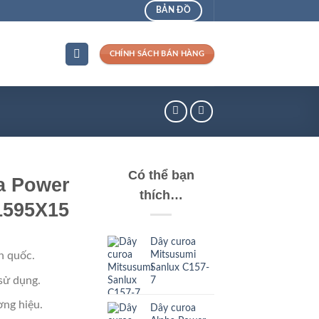
BẢN ĐỒ
CHÍNH SÁCH BÁN HÀNG
Có thể bạn
a Power
thích…
1595X15
Dây curoa
Mitsusumi
n quốc.
Sanlux C157-
sử dụng.
7
ng hiệu.
Dây curoa