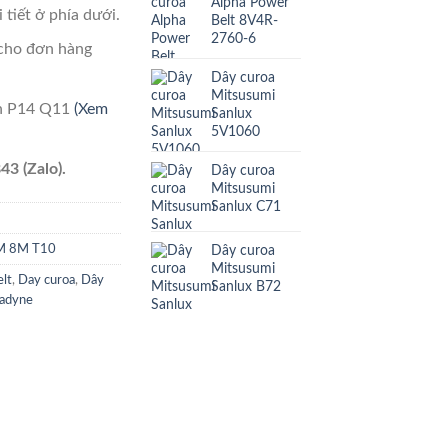
Alpha Power
 tiết ở phía dưới.
Belt 8V4R-
2760-6
cho đơn hàng
Dây curoa
Mitsusumi
ên P14 Q11
(Xem
Sanlux
5V1060
43 (Zalo).
Dây curoa
Mitsusumi
Sanlux C71
Dây curoa
5M 8M T10
Mitsusumi
lt
,
Day curoa
,
Dây
Sanlux B72
adyne