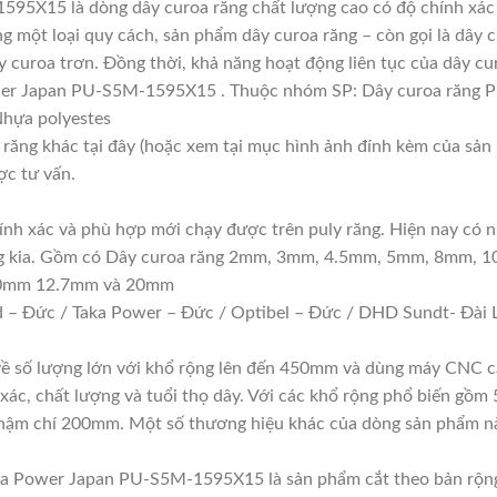
95X15 là dòng dây curoa răng chất lượng cao có độ chính xác
 một loại quy cách, sản phẩm dây curoa răng – còn gọi là dây 
 curoa trơn. Đồng thời, khả năng hoạt động liên tục của dây cu
wer Japan PU-S5M-1595X15 . Thuộc nhóm SP: Dây curoa răng 
 Nhựa polyestes
 răng khác tại đây (hoặc xem tại mục hình ảnh đính kèm của sản
ợc tư vấn.
hính xác và phù hợp mới chạy được trên puly răng. Hiện nay có n
răng kia. Gồm có Dây curoa răng 2mm, 3mm, 4.5mm, 5mm, 8mm, 
10mm 12.7mm và 20mm
 – Đức / Taka Power – Đức / Optibel – Đức / DHD Sundt- Đài L
 về số lượng lớn với khổ rộng lên đến 450mm và dùng máy CNC c
 xác, chất lượng và tuổi thọ dây. Với các khổ rộng phổ biến
 chí 200mm. Một số thương hiệu khác của dòng sản phẩm nà
ha Power Japan PU-S5M-1595X15 là sản phẩm cắt theo bản rộng 