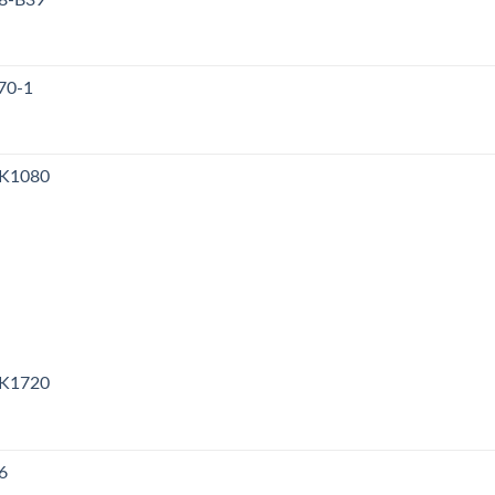
70-1
PK1080
PK1720
6