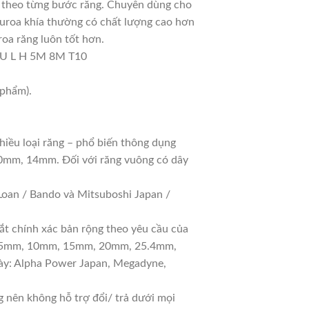
 theo từng bước răng. Chuyên dùng cho
curoa khía thường có chất lượng cao hơn
roa răng luôn tốt hơn.
PU L H 5M 8M T10
 phẩm).
hiều loại răng – phổ biến thông dụng
10mm, 14mm. Đối với răng vuông có dây
oan / Bando và Mitsuboshi Japan /
ắt chính xác bản rộng theo yêu cầu của
 gồm 5mm, 10mm, 15mm, 20mm, 25.4mm,
y: Alpha Power Japan, Megadyne,
nên không hỗ trợ đổi/ trả dưới mọi