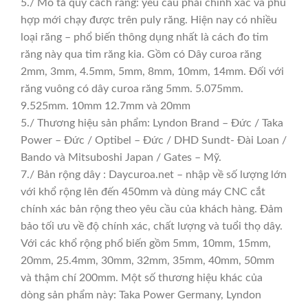
5./ Mô tả quy cách răng: yêu cầu phải chính xác và phù
hợp mới chạy được trên puly răng. Hiện nay có nhiều
loại răng – phổ biến thông dụng nhất là cách đo tim
răng này qua tim răng kia. Gồm có Dây curoa răng
2mm, 3mm, 4.5mm, 5mm, 8mm, 10mm, 14mm. Đối với
răng vuông có dây curoa răng 5mm. 5.075mm.
9.525mm. 10mm 12.7mm và 20mm
5./ Thương hiệu sản phẩm: Lyndon Brand – Đức / Taka
Power – Đức / Optibel – Đức / DHD Sundt- Đài Loan /
Bando và Mitsuboshi Japan / Gates – Mỹ.
7./ Bản rộng dây : Daycuroa.net – nhập về số lượng lớn
với khổ rộng lên đến 450mm và dùng máy CNC cắt
chính xác bản rộng theo yêu cầu của khách hàng. Đảm
bảo tối ưu về độ chính xác, chất lượng và tuổi thọ dây.
Với các khổ rộng phổ biến gồm 5mm, 10mm, 15mm,
20mm, 25.4mm, 30mm, 32mm, 35mm, 40mm, 50mm
và thậm chí 200mm. Một số thương hiệu khác của
dòng sản phẩm này: Taka Power Germany, Lyndon