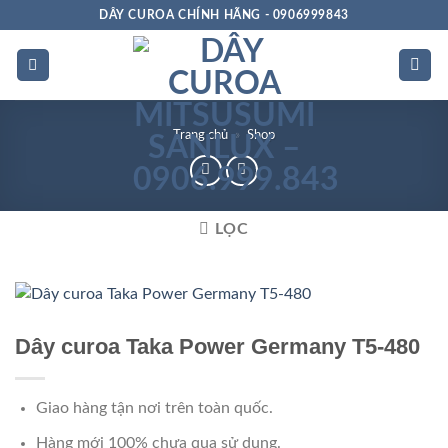
Bỏ
DÂY CUROA CHÍNH HÃNG - 0906999843
qua
nội
dung
Trang chủ
»
Shop
LỌC
Dây curoa Taka Power Germany T5-480
Giao hàng tận nơi trên toàn quốc.
Hàng mới 100% chưa qua sử dụng.