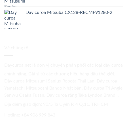
Dây curoa Mitsuba CX128-RECMF91280-2
Về chúng tôi
Daycuroa.net
là đơn vị chuyên phân phối các loại dây curoa
chính hãng. Giá sỉ từ các thương hiệu hàng đầu thế giới.
Dây curoa Mitsusumi Sanlux Robota Thái Lan. Dây curoa
Yamatachi Mitsuboshi Bando Nhật bản. Dây curoa Tri Angle
Sanwu Osaka Fusan. Dây curoa răng Taka Lyndon Brand...
Địa điểm giao dịch: 90/5 Tạ Uyên P. 4 Q.11, TP.HCM
Hotline:
+84 906 999 843