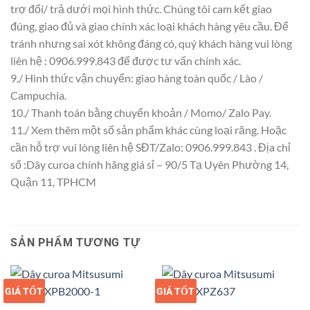
trợ đổi/ trả dưới mọi hình thức. Chúng tôi cam kết giao
đúng, giao đủ và giao chính xác loại khách hàng yêu cầu. Để
tránh nhưng sai xót không đáng có, quý khách hàng vui lòng
liên hệ : 0906.999.843 để được tư vấn chính xác.
9./ Hình thức vận chuyển: giao hàng toàn quốc / Lào /
Campuchia.
10./ Thanh toán bằng chuyển khoản / Momo/ Zalo Pay.
11./ Xem thêm một số sản phẩm khác cùng loại răng. Hoặc
cần hỗ trợ vui lòng liên hệ SĐT/Zalo: 0906.999.843 . Địa chỉ
số :Dây curoa chính hãng giá sỉ – 90/5 Tạ Uyên Phường 14,
Quận 11, TPHCM
SẢN PHẨM TƯƠNG TỰ
GIÁ TỐT
GIÁ SỈ
GIÁ TỐT
GIÁ SỈ