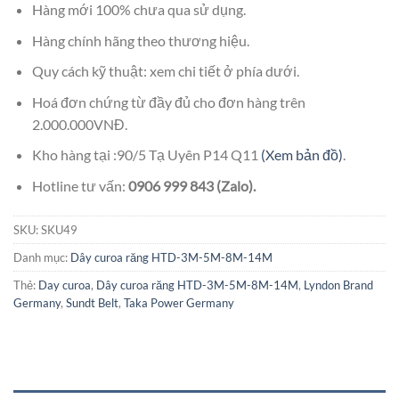
Hàng mới 100% chưa qua sử dụng.
Hàng chính hãng theo thương hiệu.
Quy cách kỹ thuật: xem chi tiết ở phía dưới.
Hoá đơn chứng từ đầy đủ cho đơn hàng trên
2.000.000VNĐ.
Kho hàng tại :90/5 Tạ Uyên P14 Q11
(Xem bản đồ)
.
Hotline tư vấn:
0906 999 843 (Zalo).
SKU:
SKU49
Danh mục:
Dây curoa răng HTD-3M-5M-8M-14M
Thẻ:
Day curoa
,
Dây curoa răng HTD-3M-5M-8M-14M
,
Lyndon Brand
Germany
,
Sundt Belt
,
Taka Power Germany