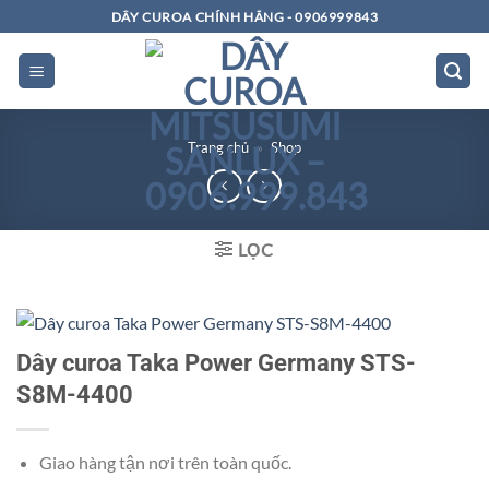
Bỏ
DÂY CUROA CHÍNH HÃNG - 0906999843
qua
nội
dung
Trang chủ
»
Shop
LỌC
Dây curoa Taka Power Germany STS-
S8M-4400
Giao hàng tận nơi trên toàn quốc.