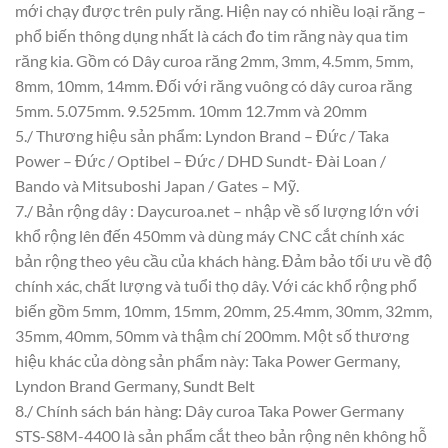
mới chạy được trên puly răng. Hiện nay có nhiều loại răng –
phổ biến thông dụng nhất là cách đo tim răng này qua tim
răng kia. Gồm có Dây curoa răng 2mm, 3mm, 4.5mm, 5mm,
8mm, 10mm, 14mm. Đối với răng vuông có dây curoa răng
5mm. 5.075mm. 9.525mm. 10mm 12.7mm và 20mm
5./ Thương hiệu sản phẩm: Lyndon Brand – Đức / Taka
Power – Đức / Optibel – Đức / DHD Sundt- Đài Loan /
Bando và Mitsuboshi Japan / Gates – Mỹ.
7./ Bản rộng dây : Daycuroa.net – nhập về số lượng lớn với
khổ rộng lên đến 450mm và dùng máy CNC cắt chính xác
bản rộng theo yêu cầu của khách hàng. Đảm bảo tối ưu về độ
chính xác, chất lượng và tuổi thọ dây. Với các khổ rộng phổ
biến gồm 5mm, 10mm, 15mm, 20mm, 25.4mm, 30mm, 32mm,
35mm, 40mm, 50mm và thậm chí 200mm. Một số thương
hiệu khác của dòng sản phẩm này: Taka Power Germany,
Lyndon Brand Germany, Sundt Belt
8./ Chính sách bán hàng: Dây curoa Taka Power Germany
STS-S8M-4400 là sản phẩm cắt theo bản rộng nên không hỗ