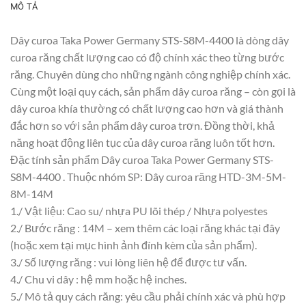
MÔ TẢ
Dây curoa Taka Power Germany STS-S8M-4400 là dòng dây
curoa răng chất lượng cao có độ chính xác theo từng bước
răng. Chuyên dùng cho những ngành công nghiệp chính xác.
Cùng một loại quy cách, sản phẩm dây curoa răng – còn gọi là
dây curoa khía thường có chất lượng cao hơn và giá thành
đắc hơn so với sản phẩm dây curoa trơn. Đồng thời, khả
năng hoạt động liên tục của dây curoa răng luôn tốt hơn.
Đặc tính sản phẩm Dây curoa Taka Power Germany STS-
S8M-4400 . Thuộc nhóm SP: Dây curoa răng HTD-3M-5M-
8M-14M
1./ Vật liệu: Cao su/ nhựa PU lõi thép / Nhựa polyestes
2./ Bước răng : 14M – xem thêm các loại răng khác tại đây
(hoặc xem tại mục hình ảnh đính kèm của sản phẩm).
3./ Số lượng răng : vui lòng liên hệ để được tư vấn.
4./ Chu vi dây : hệ mm hoặc hệ inches.
5./ Mô tả quy cách răng: yêu cầu phải chính xác và phù hợp