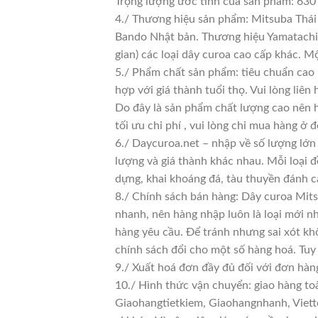
Trọng lượng ước tính của sản phẩm: 630
4./ Thương hiệu sản phẩm: Mitsuba Thái 
Bando Nhật bản. Thương hiệu Yamatachi J
gian) các loại dây curoa cao cấp khác. 
5./ Phẩm chất sản phẩm: tiêu chuẩn cao
hợp với giá thành tuổi thọ. Vui lòng liên
Do đây là sản phẩm chất lượng cao nên h
tối ưu chi phí , vui lòng chỉ mua hàng ở đ
6./ Daycuroa.net – nhập về số lượng lớn 
lượng và giá thành khác nhau. Mỗi loại 
dựng, khai khoáng đá, tàu thuyền đánh c
8./ Chính sách bán hàng: Dây curoa Mit
nhanh, nên hàng nhập luôn là loại mới nh
hàng yêu cầu. Để tránh nhưng sai xót kh
chính sách đổi cho một số hàng hoá. Tuy n
9./ Xuất hoá đơn đầy đủ đối với đơn hàn
10./ Hình thức vận chuyển: giao hàng to
Giaohangtietkiem, Giaohangnhanh, Viette