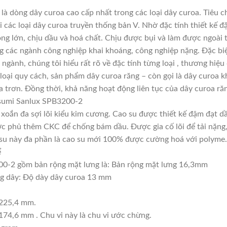
 dòng dây curoa cao cấp nhất trong các loại dây curoa. Tiêu c
các loại dây curoa truyền thống bản V. Nhờ đặc tính thiết kế 
ọng lớn, chịu dầu và hoá chất. Chịu được bụi và làm được ngoài
ng các ngành công nghiệp khai khoáng, công nghiệp nặng. Đặc biệ
 ngành, chúng tôi hiểu rất rõ về đặc tính từng loại , thương hiệ
oại quy cách, sản phẩm dây curoa răng – còn gọi là dây curoa k
 trơn. Đồng thời, khả năng hoạt động liên tục của dây curoa răn
usumi Sanlux SPB3200-2
, xoắn đa sợi lõi kiểu kim cương. Cao su được thiết kế đậm đạt 
c phủ thêm CKC để chống bám dầu. Được gia cố lõi để tải nặng, t
ao su này đa phần là cao su mới 100% được cường hoá với polyme.
ể
0-2 gồm bản rộng mặt lưng là: Bản rộng mặt lưng 16,3mm
ng dây: Độ dày dây curoa 13 mm
3225,4 mm.
174,6 mm . Chu vi này là chu vi ước chừng.