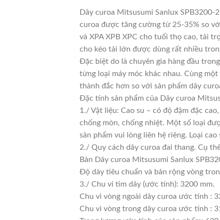
Dây curoa Mitsusumi Sanlux SPB3200-2 là
curoa được tăng cường từ 25-35% so với 
và XPA XPB XPC cho tuổi thọ cao, tải tr
cho kéo tải lớn được dùng rất nhiều tro
Đặc biệt do là chuyên gia hàng đầu trong
từng loại máy móc khác nhau. Cùng một l
thành đắc hơn so với sản phẩm dây curoa
Đặc tính sản phẩm của Dây curoa Mits
1./ Vật liệu: Cao su – có độ đậm đặc cao
chống mòn, chống nhiệt. Một số loại đượ
sản phẩm vui lòng liên hệ riêng. Loại c
2./ Quy cách dây curoa đai thang. Cụ th
Bản Dây curoa Mitsusumi Sanlux SPB320
Độ dày tiêu chuẩn và bản rộng vòng tro
3./ Chu vi tim dây (ước tính): 3200 mm.
Chu vi vòng ngoài dây curoa ước tính : 
Chu vi vòng trong dây curoa ước tính : 3