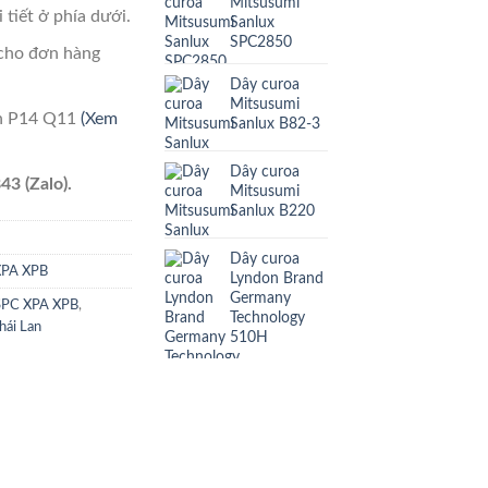
Mitsusumi
 tiết ở phía dưới.
Sanlux
SPC2850
cho đơn hàng
Dây curoa
Mitsusumi
ên P14 Q11
(Xem
Sanlux B82-3
Dây curoa
43 (Zalo).
Mitsusumi
Sanlux B220
Dây curoa
XPA XPB
Lyndon Brand
Germany
SPC XPA XPB
,
Technology
hái Lan
510H