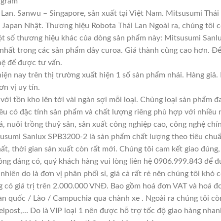
 gram
Lan. Sanwu – Singapore, sản xuất tại Việt Nam. Mitsusumi Thái
apan Nhật. Thương hiệu Robota Thái Lan Ngoài ra, chúng tôi cò
Một số thương hiệu khác của dòng sản phẩm này: Mitsusumi Sanl
 nhất trong các sản phẩm dây curoa. Giá thành cũng cao hơn. Đ
 hệ để được tư vấn.
iện nay trên thị trường xuất hiện 1 số sản phẩm nhái. Hàng gi
ơn vị uy tín.
với tồn kho lên tới vài ngàn sợi mỗi loại. Chủng loại sản phẩm 
đều có đặc tính sản phẩm và chất lượng riêng phù hợp với nhiều 
á, nuôi trồng thuỷ sản, sản xuất công nghiệp cao, công nghệ chí
susumi Sanlux SPB3200-2 là sản phẩm chất lượng theo tiêu chuẩ
ất, thời gian sản xuất còn rất mới. Chúng tôi cam kết giao đúng,
ông đáng có, quý khách hàng vui lòng liên hệ 0906.999.843 để đ
hiên do là đơn vị phân phối sỉ, giá cả rất rẻ nên chúng tôi khó c
g có giá trị trên 2.000.000 VNĐ. Bao gồm hoá đơn VAT và hoá đơ
àn quốc / Lào / Campuchia qua chành xe . Ngoài ra chúng tôi cò
lpost,… Do là VIP loại 1 nên được hỗ trợ tốc độ giao hàng nha