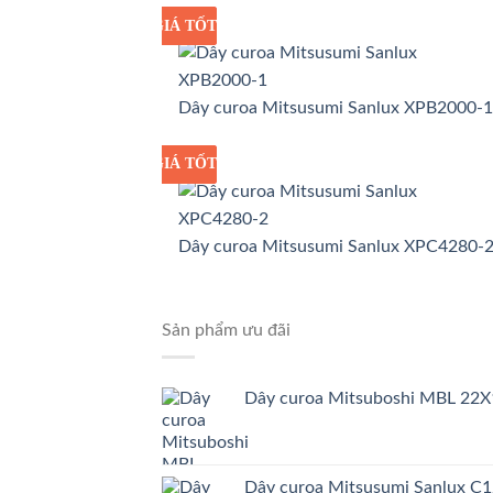
GIÁ TỐT
GIÁ SỈ
Dây curoa Mitsusumi Sanlux XPB2000-1
GIÁ TỐT
GIÁ SỈ
Dây curoa Mitsusumi Sanlux XPC4280-
Sản phẩm ưu đãi
Dây curoa Mitsuboshi MBL 22X
Dây curoa Mitsusumi Sanlux C