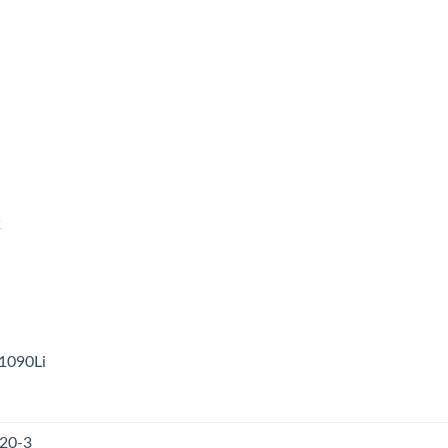
2
1090Li
120-3