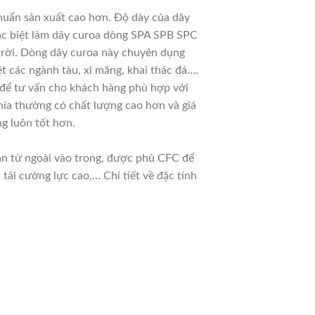
huẩn sản xuất cao hơn. Độ dày của dây
đặc biệt làm dây curoa dòng SPA SPB SPC
 trời. Dòng dây curoa này chuyên dụng
t các ngành tàu, xi măng, khai thác đá….
u để tư vấn cho khách hàng phù hợp với
hía thường có chất lượng cao hơn và giá
g luôn tốt hơn.
dần từ ngoài vào trong, được phủ CFC để
ải cường lực cao,… Chi tiết về đặc tính