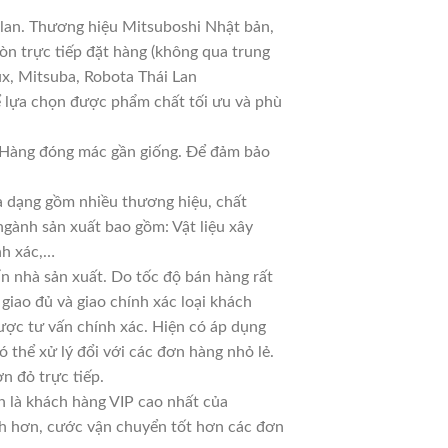
 lan. Thương hiệu Mitsuboshi Nhật bản,
n trực tiếp đặt hàng (không qua trung
ux, Mitsuba, Robota Thái Lan
ể lựa chọn được phẩm chất tối ưu và phù
ả. Hàng đóng mác gần giống. Để đảm bảo
đa dạng gồm nhiều thương hiệu, chất
ngành sản xuất bao gồm: Vật liệu xây
nh xác,…
n nhà sản xuất. Do tốc độ bán hàng rất
 giao đủ và giao chính xác loại khách
ược tư vấn chính xác. Hiện có áp dụng
ó thể xử lý đổi với các đơn hàng nhỏ lẻ.
n đỏ trực tiếp.
n là khách hàng VIP cao nhất của
nh hơn, cước vận chuyển tốt hơn các đơn