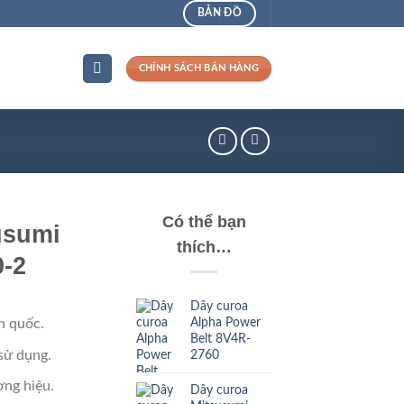
BẢN ĐỒ
CHÍNH SÁCH BÁN HÀNG
Có thể bạn
usumi
thích…
-2
Dây curoa
Alpha Power
n quốc.
Belt 8V4R-
sử dụng.
2760
ng hiệu.
Dây curoa