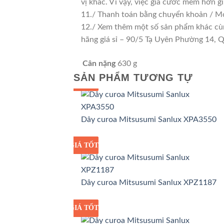
vị khác. Vì vậy, việc giá cước mềm hơn 
11./ Thanh toán bằng chuyển khoản / Mo
12./ Xem thêm một số sản phẩm khác cùng 
hãng giá sỉ – 90/5 Tạ Uyên Phường 14,
Cân nặng
630 g
SẢN PHẨM TƯƠNG TỰ
GIÁ TỐT
GIÁ SỈ
Dây curoa Mitsusumi Sanlux XPA3550
GIÁ TỐT
GIÁ SỈ
Dây curoa Mitsusumi Sanlux XPZ1187
GIÁ TỐT
GIÁ SỈ