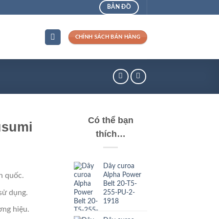
BẢN ĐỒ
CHÍNH SÁCH BÁN HÀNG
Có thể bạn
usumi
thích…
Dây curoa
Alpha Power
n quốc.
Belt 20-T5-
sử dụng.
255-PU-2-
1918
ng hiệu.