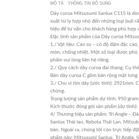
MÔ TẢ
THÔNG TIN BỔ SUNG
Dây curoa Mitsusumi Sanlux C115 là dòn
xuất từ ly hợp nhỏ đến những loại buli rấ
hiệu để tư vấn cho khách hàng phù hợp 
Đặc tính sản phẩm của Dây curoa Mitsus
1./ Vật liệu: Cao su – có độ đậm đặc cao
mòn, chống nhiệt. Một số loại được phủ 
phẩm vui lòng liên hệ riêng.
2./ Quy cách dây curoa đai thang. Cụ th
Bản dây curoa C gồm bản rộng mặt lưng 
3./ Chu vi tim dây (ước tính): 2921mm. C
chừng.
Trọng lượng sản phẩm dự tính: 950 gram
Kích thước đóng gói sản phẩm (dự tính)
4/ Thương hiệu sản phẩm: Tri Angle – Đà
Sanlux Thái lan, Robota Thái Lan. Mitsu
bản. Ngoài ra, chúng tôi còn trực tiếp đ
phẩm này: Mitsusumi Sanlux, Tri Angle,