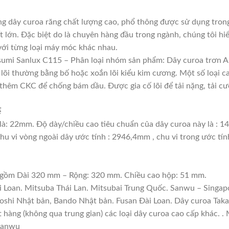
g dây curoa răng chất lượng cao, phổ thông được sử dụng tron
t lớn. Đặc biệt do là chuyên hàng đầu trong ngành, chúng tôi hiể
với từng loại máy móc khác nhau.
umi Sanlux C115 – Phân loại nhóm sản phẩm: Dây curoa trơn A
, lõi thường bằng bố hoặc xoắn lõi kiểu kim cương. Một số loại 
thêm CKC để chống bám dầu. Được gia cố lõi để tải nặng, tải cườ
ể
là: 22mm. Độ dày/chiều cao tiêu chuẩn của dây curoa này là : 
hu vi vòng ngoài dây ước tính : 2946,4mm , chu vi trong ước tí
: gồm Dài 320 mm – Rộng: 320 mm. Chiều cao hộp: 51 mm.
i Loan. Mitsuba Thái Lan. Mitsubai Trung Quốc. Sanwu – Singapo
boshi Nhật bản, Bando Nhật bản. Fusan Đài Loan. Dây curoa Tak
ặt hàng (không qua trung gian) các loại dây curoa cao cấp khác. 
 Sanwu