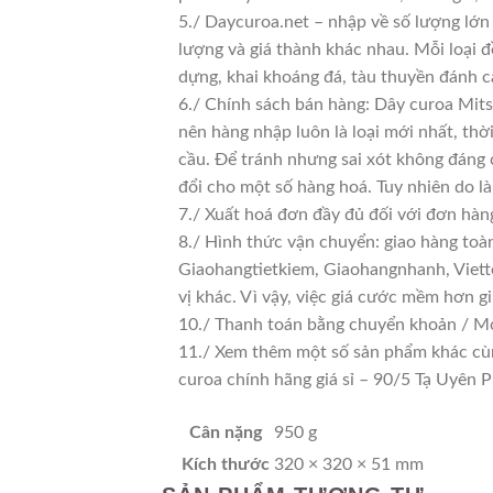
5./ Daycuroa.net – nhập về số lượng lớn 
lượng và giá thành khác nhau. Mỗi loại 
dựng, khai khoáng đá, tàu thuyền đánh c
6./ Chính sách bán hàng: Dây curoa Mits
nên hàng nhập luôn là loại mới nhất, thờ
cầu. Để tránh nhưng sai xót không đáng 
đổi cho một số hàng hoá. Tuy nhiên do là 
7./ Xuất hoá đơn đầy đủ đối với đơn hàn
8./ Hình thức vận chuyển: giao hàng toà
Giaohangtietkiem, Giaohangnhanh, Viette
vị khác. Vì vậy, việc giá cước mềm hơn 
10./ Thanh toán bằng chuyển khoản / Mo
11./ Xem thêm một số sản phẩm khác cùng 
curoa chính hãng giá sỉ – 90/5 Tạ Uyê
Cân nặng
950 g
Kích thước
320 × 320 × 51 mm