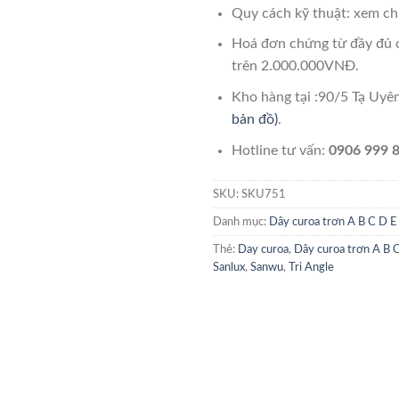
Quy cách kỹ thuật: xem chi
Hoá đơn chứng từ đầy đủ 
trên 2.000.000VNĐ.
Kho hàng tại :90/5 Tạ Uy
bản đồ)
.
Hotline tư vấn:
0906 999 8
SKU:
SKU751
Danh mục:
Dây curoa trơn A B C D E
Thẻ:
Day curoa
,
Dây curoa trơn A B 
Sanlux
,
Sanwu
,
Tri Angle