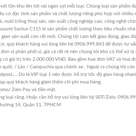
với tồn kho lên tới vài ngàn sợi mỗi loại. Chủng loại sản phẩm 
đều có đặc tính sản phẩm và chất lượng riêng phù hợp với nhiều 
á, nuôi trồng thuỷ sản, sản xuất công nghiệp cao, công nghệ chí
usumi Sanlux C115 là sản phẩm chất lượng theo tiêu chuẩn nhà 
i gian sản xuất còn rất mới. Chúng tôi cam kết giao đúng, giao đ
có, quý khách hàng vui lòng liên hệ 0906.999.843 để được tư vấ
đơn vị phân phối sỉ, giá cả rất rẻ nên chúng tôi khó có thể xử lý
g có giá trị trên 2.000.000 VNĐ. Bao gồm hoá đơn VAT và hoá đơ
n quốc / Lào / Campuchia qua chành xe . Ngoài ra chúng tôi còn
lpost,… Do là VIP loại 1 nên được hỗ trợ tốc độ giao hàng nha
giúp quý khách hàng giảm thêm chi phí mua hàng.
mo/ Zalo Pay và tiền mặt.
loại răng. Hoặc cần hỗ trợ vui lòng liên hệ SĐT/Zalo: 0906.999
n Phường 14, Quận 11, TPHCM