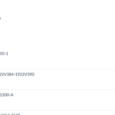
p
310-1
1922V384-1922V390
V1200-A