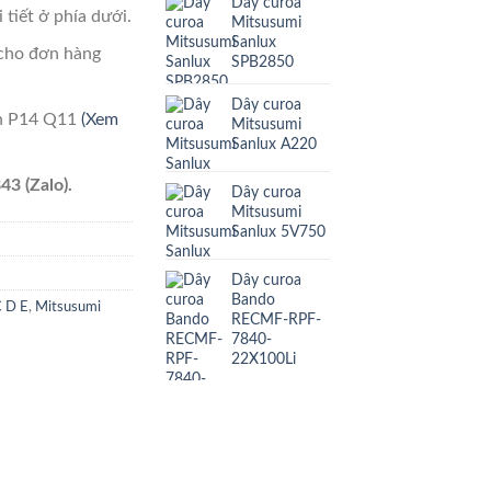
Dây curoa
 tiết ở phía dưới.
Mitsusumi
Sanlux
cho đơn hàng
SPB2850
Dây curoa
ên P14 Q11
(Xem
Mitsusumi
Sanlux A220
43 (Zalo).
Dây curoa
Mitsusumi
Sanlux 5V750
Dây curoa
Bando
C D E
,
Mitsusumi
RECMF-RPF-
7840-
22X100Li