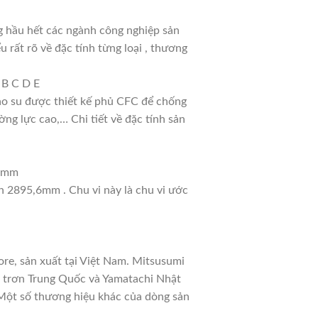
g hầu hết các ngành công nghiệp sản
u rất rõ về đặc tính từng loại , thương
 B C D E
cao su được thiết kế phủ CFC để chống
ng lực cao,… Chi tiết về đặc tính sản
14mm
nh 2895,6mm . Chu vi này là chu vi ước
re, sản xuất tại Việt Nam. Mitsusumi
a trơn Trung Quốc và Yamatachi Nhật
. Một số thương hiệu khác của dòng sản