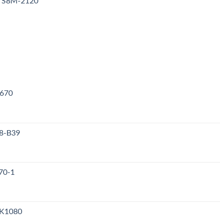
y S8M-2120
V670
38-B39
70-1
PK1080