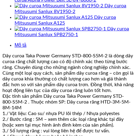
curoa Alpha Power Belt 3L-8V-8000-2
Dây curoa
Mitsusumi Sanlux 8V1950-2
Dây curoa
Mitsusumi Sanlux A125
Dây curoa
Mitsusumi Sanlux SPB2750-1
Mô tả
Dây curoa Taka Power Germany STD-800-S5M-2 là dòng dây
curoa răng chất lượng cao có độ chính xác theo từng bước
răng. Chuyên dùng cho những ngành công nghiệp chính xác.
Cùng một loại quy cách, sản phẩm dây curoa răng – còn gọi là
dây curoa khía thường có chất lượng cao hơn và giá thành
đắc hơn so với sản phẩm dây curoa trơn. Đồng thời, khả năng
hoạt động liên tục của dây curoa răng luôn tốt hơn.
Đặc tính sản phẩm Dây curoa Taka Power Germany STD-
800-S5M-2 . Thuộc nhóm SP: Dây curoa răng HTD-3M-5M-
8M-14M
1./ Vật liệu: Cao su/ nhựa PU lõi thép / Nhựa polyestes
2./ Bước răng : 5M – xem thêm các loại răng khác tại đây
(hoặc xem tại mục hình ảnh đính kèm của sản phẩm).
3./ Số lượng răng : vui lòng liên hệ để được tư vấn.