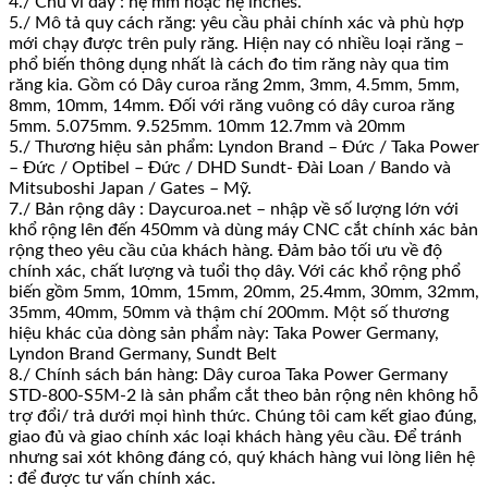
4./ Chu vi dây : hệ mm hoặc hệ inches.
5./ Mô tả quy cách răng: yêu cầu phải chính xác và phù hợp
mới chạy được trên puly răng. Hiện nay có nhiều loại răng –
phổ biến thông dụng nhất là cách đo tim răng này qua tim
răng kia. Gồm có Dây curoa răng 2mm, 3mm, 4.5mm, 5mm,
8mm, 10mm, 14mm. Đối với răng vuông có dây curoa răng
5mm. 5.075mm. 9.525mm. 10mm 12.7mm và 20mm
5./ Thương hiệu sản phẩm: Lyndon Brand – Đức / Taka Power
– Đức / Optibel – Đức / DHD Sundt- Đài Loan / Bando và
Mitsuboshi Japan / Gates – Mỹ.
7./ Bản rộng dây : Daycuroa.net – nhập về số lượng lớn với
khổ rộng lên đến 450mm và dùng máy CNC cắt chính xác bản
rộng theo yêu cầu của khách hàng. Đảm bảo tối ưu về độ
chính xác, chất lượng và tuổi thọ dây. Với các khổ rộng phổ
biến gồm 5mm, 10mm, 15mm, 20mm, 25.4mm, 30mm, 32mm,
35mm, 40mm, 50mm và thậm chí 200mm. Một số thương
hiệu khác của dòng sản phẩm này: Taka Power Germany,
Lyndon Brand Germany, Sundt Belt
8./ Chính sách bán hàng: Dây curoa Taka Power Germany
STD-800-S5M-2 là sản phẩm cắt theo bản rộng nên không hỗ
trợ đổi/ trả dưới mọi hình thức. Chúng tôi cam kết giao đúng,
giao đủ và giao chính xác loại khách hàng yêu cầu. Để tránh
nhưng sai xót không đáng có, quý khách hàng vui lòng liên hệ
: để được tư vấn chính xác.