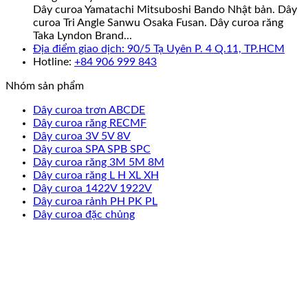
Dây curoa Yamatachi Mitsuboshi Bando Nhật bản. Dây
curoa Tri Angle Sanwu Osaka Fusan. Dây curoa răng
Taka Lyndon Brand...
Địa điểm giao dịch: 90/5 Tạ Uyên P. 4 Q.11, TP.HCM
Hotline:
+84 906 999 843
Nhóm sản phẩm
Dây curoa trơn ABCDE
Dây curoa răng RECMF
Dây curoa 3V 5V 8V
Dây curoa SPA SPB SPC
Dây curoa răng 3M 5M 8M
Dây curoa răng L H XL XH
Dây curoa 1422V 1922V
Dây curoa rảnh PH PK PL
Dây curoa đặc chủng