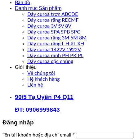
Bản đồ
Danh mục Sản phẩm
Dây curoa trơn ABCDE
Dây curoa răng RECMF
Dây curoa 3V 5V 8V
Dây curoa SPA SPB SPC
Dây curoa răng 3M 5M 8M
Dây curoa răng L H XL XH
Dây curoa 1422V 1922V
Dây curoa rảnh PH PK PL
Dây curoa đặc chủng
Giới thiệu
Về chúng tôi
Hệ khách hàng
Liên hệ
90/5 Tạ Uyên P4 Q11
ĐT: 0906999843
Đăng nhập
Bắt
Tên tài khoản hoặc địa chỉ email
*