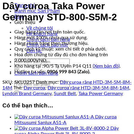
Dây curoa Taka Power
Trang chủ
Danh mục Sản Phẩm
Germany STD-800-S5M-2
Blog
Giới thiệu
Về chúng tôi
Giao hàng tận nơi trên toàn quốc.
Hệ khách hàng
Hàng mới 100% chưa qua sử dụng.
Chính sách bán hàng
Hàng chính hãng theo thương hiệu.
Chính sách bảo mật
Quy cách kỹ thuật: xem chi tiết ở phía dưới.
Liên lạc
Hoá đơn chứng từ đầy đủ cho đơn hàng trên
2.000.000VNĐ.
Tìm
Kho hàng tại :90/5 Tạ Uyên P14 Q11
(Xem bản đồ)
.
kiếm:
Hotline tư vấn:
0906 999 843 (Zalo).
Chính sách bán hàng
SKU:
SKU3257
Danh mục:
Dây curoa răng HTD-3M-5M-8M-
Tìm
14M
Thẻ:
Day curoa
,
Dây curoa răng HTD-3M-5M-8M-14M
,
kiếm:
Lyndon Brand Germany
,
Sundt Belt
,
Taka Power Germany
Có thể bạn thích…
Dây curoa
Mitsusumi Sanlux A51-A
Dây