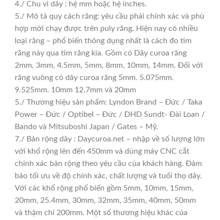
4./ Chu vi dây : hệ mm hoặc hệ inches.
5./ Mô tả quy cách răng: yêu cầu phải chính xác và phù
hợp mới chạy được trên puly răng. Hiện nay có nhiều
loại răng – phổ biến thông dụng nhất là cách đo tim
răng này qua tim răng kia. Gồm có Dây curoa răng
2mm, 3mm, 4.5mm, 5mm, 8mm, 10mm, 14mm. Đối với
răng vuông có dây curoa răng 5mm. 5.075mm.
9.525mm. 10mm 12.7mm và 20mm
5./ Thương hiệu sản phẩm: Lyndon Brand – Đức / Taka
Power – Đức / Optibel – Đức / DHD Sundt- Đài Loan /
Bando và Mitsuboshi Japan / Gates – Mỹ.
7./ Bản rộng dây : Daycuroa.net – nhập về số lượng lớn
với khổ rộng lên đến 450mm và dùng máy CNC cắt
chính xác bản rộng theo yêu cầu của khách hàng. Đảm
bảo tối ưu về độ chính xác, chất lượng và tuổi thọ dây.
Với các khổ rộng phổ biến gồm 5mm, 10mm, 15mm,
20mm, 25.4mm, 30mm, 32mm, 35mm, 40mm, 50mm
và thậm chí 200mm. Một số thương hiệu khác của