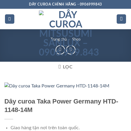
Bỏ
DÂY CUROA CHÍNH HÃNG - 0906999843
qua
nội
dung
Trang chủ
»
Shop
LỌC
Dây curoa Taka Power Germany HTD-
1148-14M
Giao hàng tận nơi trên toàn quốc.