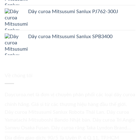
Dây curoa Mitsusumi Sanlux PJ762-300J
Dây curoa Mitsusumi Sanlux SPB3400
Về chúng tôi
Daycuroa.net
là đơn vị chuyên phân phối các loại dây curoa
chính hãng. Giá sỉ từ các thương hiệu hàng đầu thế giới.
Dây curoa Mitsusumi Sanlux Robota Thái Lan. Dây curoa
Yamatachi Mitsuboshi Bando Nhật bản. Dây curoa Tri Angle
Sanwu Osaka Fusan. Dây curoa răng Taka Lyndon Brand...
Địa điểm giao dịch: 90/5 Tạ Uyên P. 4 Q.11, TP.HCM