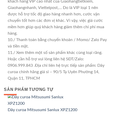
khách hàng VIP cao nhất của Giaohangtietkiem,
Giaohangnhanh, Viettelpost,… Do là VIP loại 1 nên
được hỗ trợ tốc độ giao hàng nhanh hơn, cước vận
chuyển tốt hơn các đơn vị khác. Vì vậy, việc giá cước
mềm hơn giúp quý khách hàng giảm thêm chi phí mua
hàng.
10./ Thanh toán bằng chuyển khoản / Momo/ Zalo Pay
và tiền mặt.
11./ Xem thêm một số sản phẩm khác cùng loại răng.
Hoặc cần hỗ trợ vui lòng liên hệ SĐT/Zalo:
0906.999.843 .Địa chỉ liên hệ trực tiếp sản phẩm: Dây
curoa chính hãng giá sỉ – 90/5 Tạ Uyên Phường 14,
Quận 11, TPHCM
SẢN PHẨM TƯƠNG TỰ
GIÁ TỐT
GIÁ SỈ
Dây curoa Mitsusumi Sanlux XPZ1200