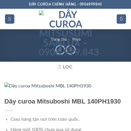
Bỏ
DÂY CUROA CHÍNH HÃNG - 0906999843
qua
nội
dung
Trang chủ
»
Shop
LỌC
Rảnh dọc
Dây curoa Mitsuboshi MBL 140PH1930
Giao hàng tận nơi trên toàn quốc.
Hàng mới 100% chưa qua sử dụng.