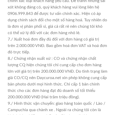
chính xác loại khách hàng yêu cầu. Để tránh nhưng sai
xót không đáng có, quý khách hàng vui lòng liên hệ
0906.999.843 để được tư vấn chính xác. Hiện có áp
dụng chính sách đổi cho một số hàng hoá. Tuy nhiên do
là đơn vị phân phối sỉ, giá cả rất rẻ nên chúng tôi khó
có thể xử lý đổi với các đơn hàng nhỏ lẻ.
7./ Xuất hoá đơn đầy đủ đối với đơn hàng có giá trị
trên 2.000.000 VNĐ. Bao gồm hoá đơn VAT và hoá đơn
đỏ trực tiếp.
8./ Chứng nhận xuất xứ : CO và chứng nhận chất
lượng CQ hiện chúng tôi chỉ cung cấp cho đơn hàng
lớn với giá trị trên 200.000.000 VNĐ. Do tình trạng làm
giả CO/CQ nên Daycuroa.net xin phép không cung cấp
bản photo dưới mọi hình thức. Chỉ cấp 1 bản chính
thức cho các đơn hàng đạt đủ doanh số tối thiểu
200.000.000 VNĐ (Hai trăm triệu đồng).
9./ Hình thức vận chuyển: giao hàng toàn quốc / Lào /
Campuchia qua chành xe . Ngoài ra chúng tôi còn là