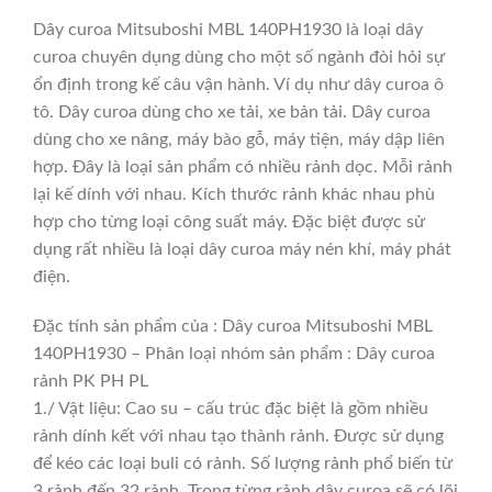
Dây curoa Mitsuboshi MBL 140PH1930 là loại dây
curoa chuyên dụng dùng cho một số ngành đòi hỏi sự
ổn định trong kế câu vận hành. Ví dụ như dây curoa ô
tô. Dây curoa dùng cho xe tải, xe bản tải. Dây curoa
dùng cho xe nâng, máy bào gỗ, máy tiện, máy dập liên
hợp. Đây là loại sản phẩm có nhiều rảnh dọc. Mỗi rảnh
lại kế dính với nhau. Kích thước rảnh khác nhau phù
hợp cho từng loại công suất máy. Đặc biệt được sử
dụng rất nhiều là loại dây curoa máy nén khí, máy phát
điện.
Đặc tính sản phẩm của : Dây curoa Mitsuboshi MBL
140PH1930 – Phân loại nhóm sản phẩm : Dây curoa
rảnh PK PH PL
1./ Vật liệu: Cao su – cấu trúc đặc biệt là gồm nhiều
rảnh dính kết với nhau tạo thành rảnh. Được sử dụng
để kéo các loại buli có rảnh. Số lượng rảnh phổ biến từ
3 rảnh đến 32 rảnh. Trong từng rảnh dây curoa sẽ có lõi