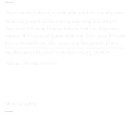
Daycuroa.net
là đơn vị chuyên phân phối các loại dây curoa
chính hãng. Giá sỉ từ các thương hiệu hàng đầu thế giới.
Dây curoa Mitsusumi Sanlux Robota Thái Lan. Dây curoa
Yamatachi Mitsuboshi Bando Nhật bản. Dây curoa Tri Angle
Sanwu Osaka Fusan. Dây curoa răng Taka Lyndon Brand...
Địa điểm giao dịch: 90/5 Tạ Uyên P. 4 Q.11, TP.HCM
Hotline:
+84 906 999 843
Nhóm sản phẩm