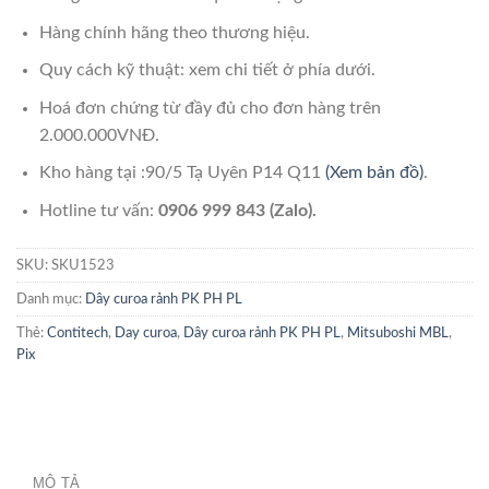
Hàng chính hãng theo thương hiệu.
Quy cách kỹ thuật: xem chi tiết ở phía dưới.
Hoá đơn chứng từ đầy đủ cho đơn hàng trên
2.000.000VNĐ.
Kho hàng tại :90/5 Tạ Uyên P14 Q11
(Xem bản đồ)
.
Hotline tư vấn:
0906 999 843 (Zalo).
SKU:
SKU1523
Danh mục:
Dây curoa rảnh PK PH PL
Thẻ:
Contitech
,
Day curoa
,
Dây curoa rảnh PK PH PL
,
Mitsuboshi MBL
,
Pix
MÔ TẢ