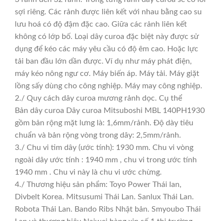
sợi riêng. Các rảnh được liên kết với nhau bằng cao su
lưu hoá có độ đậm đặc cao. Giữa các rảnh liên kết
không có lớp bố. Loại dây curoa đặc biệt này được sử
dụng để kéo các máy yêu cầu có độ êm cao. Hoặc lực
tải ban đầu lớn dần được. Ví dụ như máy phát điện,
máy kéo nông ngư cơ. Máy biến áp. Máy tải. Máy giặt
lồng sấy dùng cho công nghiệp. Máy may công nghiệp.
2./ Quy cách dây curoa mương rảnh dọc. Cụ thể
Bản dây curoa Dây curoa Mitsuboshi MBL 140PH1930
gồm bản rộng mặt lưng là: 1,6mm/rảnh. Độ dày tiêu
chuẩn và bản rộng vòng trong dây: 2,5mm/rảnh.
3./ Chu vi tim dây (ước tính): 1930 mm. Chu vi vòng
ngoài dây ước tính : 1940 mm , chu vi trong ước tính
1940 mm . Chu vi này là chu vi ước chừng.
4./ Thương hiệu sản phẩm: Toyo Power Thái lan,
Divbelt Korea. Mitsusumi Thái Lan. Sanlux Thái Lan.
Robota Thái Lan. Bando Ribs Nhật bản. Smyoubo Thái