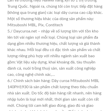
Lan và thương hiệu Naiwei hàng xịn số 1 thị trường
Trung Quốc. Ngoài ra, chúng tôi còn trực tiếp đặt hàng
(không qua trung gian) các loại dây curoa cao cấp khác.
Một số thương hiệu khác của dòng sản phẩm này:
Mitsuboshi MBL, Pix, Contitech
5./ Daycuroa.net – nhập về số lượng lớn với tồn kho
lên tới vài ngàn sợi mỗi loại. Chủng loại sản phẩm đa
dạng gồm nhiều thương hiệu, chất lượng và giá thành
khác nhau. Mỗi loại đều có đặc tính sản phẩm và chất
lượng riêng phù hợp với nhiều ngành sản xuất bao
gồm: Vật liệu xây dựng, khai khoáng đá, tàu thuyền
đánh cá, nuôi trồng thuỷ sản, sản xuất công nghiệp
cao, công nghệ chính xác,…
6./ Chính sách bán hàng: Dây curoa Mitsuboshi MBL
140PH1930 là sản phẩm chất lượng theo tiêu chuẩn
nhà sản xuất. Do tốc độ bán hàng rất nhanh, nên hàng
nhập luôn là loại mới nhất, thời gian sản xuất còn rất
mới. Chúng tôi cam kết giao đúng, giao đủ và giao