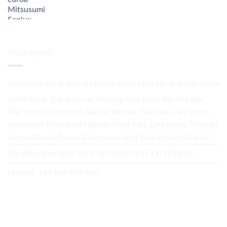
Về chúng tôi
Daycuroa.net
là đơn vị chuyên phân phối các loại dây curoa
chính hãng. Giá sỉ từ các thương hiệu hàng đầu thế giới.
Dây curoa Mitsusumi Sanlux Robota Thái Lan. Dây curoa
Yamatachi Mitsuboshi Bando Nhật bản. Dây curoa Tri Angle
Sanwu Osaka Fusan. Dây curoa răng Taka Lyndon Brand...
Địa điểm giao dịch: 90/5 Tạ Uyên P. 4 Q.11, TP.HCM
Hotline:
+84 906 999 843