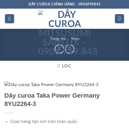
Bỏ
DÂY CUROA CHÍNH HÃNG - 0906999843
qua
nội
dung
Trang chủ
»
Shop
LỌC
Dây curoa Taka Power Germany
8YU2264-3
Giao hàng tận nơi trên toàn quốc.