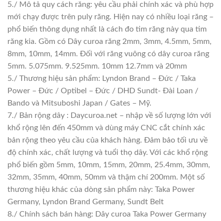
5./ Mô tả quy cách răng: yêu cầu phải chính xác và phù hợp
mới chạy được trên puly răng. Hiện nay có nhiều loại răng –
phổ biến thông dụng nhất là cách đo tim răng này qua tim
răng kia. Gồm có Dây curoa răng 2mm, 3mm, 4.5mm, 5mm,
8mm, 10mm, 14mm. Đối với răng vuông có dây curoa răng
5mm. 5.075mm. 9.525mm. 10mm 12.7mm và 20mm
5./ Thương hiệu sản phẩm: Lyndon Brand – Đức / Taka
Power – Đức / Optibel – Đức / DHD Sundt- Đài Loan /
Bando và Mitsuboshi Japan / Gates – Mỹ.
7./ Bản rộng dây : Daycuroa.net – nhập về số lượng lớn với
khổ rộng lên đến 450mm và dùng máy CNC cắt chính xác
bản rộng theo yêu cầu của khách hàng. Đảm bảo tối ưu về
độ chính xác, chất lượng và tuổi thọ dây. Với các khổ rộng
phổ biến gồm 5mm, 10mm, 15mm, 20mm, 25.4mm, 30mm,
32mm, 35mm, 40mm, 50mm và thậm chí 200mm. Một số
thương hiệu khác của dòng sản phẩm này: Taka Power
Germany, Lyndon Brand Germany, Sundt Belt
8./ Chính sách bán hàng: Dây curoa Taka Power Germany