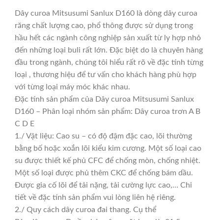
Dây curoa Mitsusumi Sanlux D160 là dòng dây curoa
răng chất lượng cao, phổ thông được sử dụng trong
hầu hết các ngành công nghiệp sản xuất từ ly hợp nhỏ
đến những loại buli rất lớn. Đặc biệt do là chuyên hàng
đầu trong ngành, chúng tôi hiểu rất rõ về đặc tính từng
loại , thương hiệu để tư vấn cho khách hàng phù hợp
với từng loại máy móc khác nhau.
Đặc tính sản phẩm của Dây curoa Mitsusumi Sanlux
D160 – Phân loại nhóm sản phẩm: Dây curoa trơn A B
C D E
1./ Vật liệu: Cao su – có độ đậm đặc cao, lõi thường
bằng bố hoặc xoắn lõi kiểu kim cương. Một số loại cao
su được thiết kế phủ CFC để chống mòn, chống nhiệt.
Một số loại được phủ thêm CKC để chống bám dầu.
Được gia cố lõi để tải nặng, tải cường lực cao,… Chi
tiết về đặc tính sản phẩm vui lòng liên hệ riêng.
2./ Quy cách dây curoa đai thang. Cụ thể