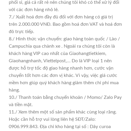
phối sỉ, giá cả rất rẻ nên chúng tôi khó có thể xử lý đổi
với các đơn hàng nhỏ lẻ.
7./ Xuất hoá đơn đầy đủ đối với đơn hàng có giá trị
trên 2.000.000 VNĐ. Bao gồm hoá đơn VAT và hoá đơn
đỏ trực tiếp.
8./ Hình thức vận chuyển: giao hàng toàn quốc / Lào /
Campuchia qua chành xe . Ngoài ra chúng tôi còn là
khách hàng VIP cao nhất của Giaohangtietkiem,
Giaohangnhanh, Viettelpost,… Do là VIP loại 1 nên
được hỗ trợ tốc độ giao hàng nhanh hơn, cước vận
chuyển tốt hơn các đơn vị khác. Vì vậy, việc giá cước
mềm hơn giúp quý khách hàng giảm thêm chi phí mua
hàng.
10./ Thanh toán bằng chuyển khoản / Momo/ Zalo Pay
và tiền mặt.
11./ Xem thêm một số sản phẩm khác cùng loại răng.
Hoặc cần hỗ trợ vui lòng liên hệ SĐT/Zalo:
0906.999.843. Địa chỉ kho hàng tại số : Dây curoa