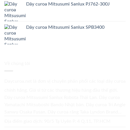
Dây curoa Mitsusumi Sanlux PJ762-300J
Dây curoa Mitsusumi Sanlux SPB3400
Về chúng tôi
Daycuroa.net
là đơn vị chuyên phân phối các loại dây curoa
chính hãng. Giá sỉ từ các thương hiệu hàng đầu thế giới.
Dây curoa Mitsusumi Sanlux Robota Thái Lan. Dây curoa
Yamatachi Mitsuboshi Bando Nhật bản. Dây curoa Tri Angle
Sanwu Osaka Fusan. Dây curoa răng Taka Lyndon Brand...
Địa điểm giao dịch: 90/5 Tạ Uyên P. 4 Q.11, TP.HCM