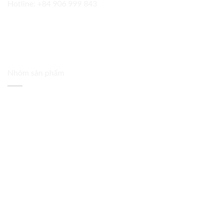
Hotline:
+84 906 999 843
Nhóm sản phẩm