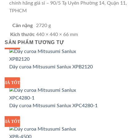
chính hãng giá sỉ – 90/5 Tạ Uyên Phường 14, Quận 11,
TPHCM
Cân nặng
2720 g
Kích thước
440 × 440 × 66 mm
SẢN PHẨM TƯƠNG TỰ
GIÁ TỐT
GIÁ SỈ
Dây curoa Mitsusumi Sanlux XPB2120
GIÁ TỐT
GIÁ SỈ
Dây curoa Mitsusumi Sanlux XPC4280-1
GIÁ TỐT
GIÁ SỈ