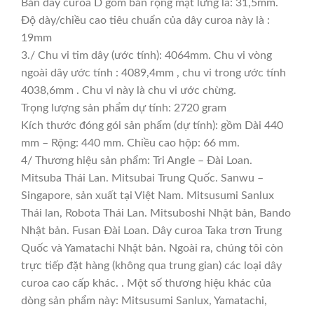
Bản dây curoa D gồm bản rộng mặt lưng là: 31,5mm.
Độ dày/chiều cao tiêu chuẩn của dây curoa này là :
19mm
3./ Chu vi tim dây (ước tính): 4064mm. Chu vi vòng
ngoài dây ước tính : 4089,4mm , chu vi trong ước tính
4038,6mm . Chu vi này là chu vi ước chừng.
Trọng lượng sản phẩm dự tính: 2720 gram
Kích thước đóng gói sản phẩm (dự tính): gồm Dài 440
mm – Rộng: 440 mm. Chiều cao hộp: 66 mm.
4/ Thương hiệu sản phẩm: Tri Angle – Đài Loan.
Mitsuba Thái Lan. Mitsubai Trung Quốc. Sanwu –
Singapore, sản xuất tại Việt Nam. Mitsusumi Sanlux
Thái lan, Robota Thái Lan. Mitsuboshi Nhật bản, Bando
Nhật bản. Fusan Đài Loan. Dây curoa Taka trơn Trung
Quốc và Yamatachi Nhật bản. Ngoài ra, chúng tôi còn
trực tiếp đặt hàng (không qua trung gian) các loại dây
curoa cao cấp khác. . Một số thương hiệu khác của
dòng sản phẩm này: Mitsusumi Sanlux, Yamatachi,