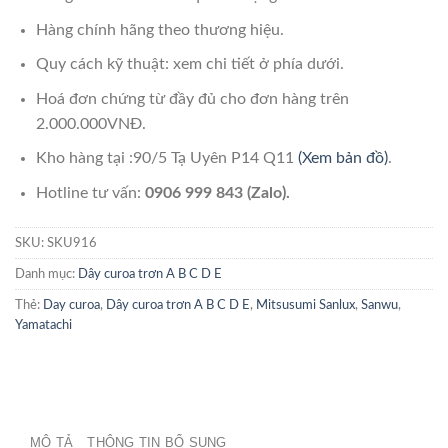
Hàng chính hãng theo thương hiệu.
Quy cách kỹ thuật: xem chi tiết ở phía dưới.
Hoá đơn chứng từ đầy đủ cho đơn hàng trên
2.000.000VNĐ.
Kho hàng tại :90/5 Tạ Uyên P14 Q11
(Xem bản đồ)
.
Hotline tư vấn:
0906 999 843 (Zalo).
SKU:
SKU916
Danh mục:
Dây curoa trơn A B C D E
Thẻ:
Day curoa
,
Dây curoa trơn A B C D E
,
Mitsusumi Sanlux
,
Sanwu
,
Yamatachi
MÔ TẢ
THÔNG TIN BỔ SUNG