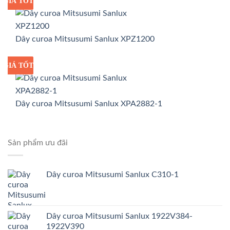
GIÁ TỐT
GIÁ SỈ
Dây curoa Mitsusumi Sanlux XPZ1200
GIÁ TỐT
GIÁ SỈ
Dây curoa Mitsusumi Sanlux XPA2882-1
Sản phẩm ưu đãi
Dây curoa Mitsusumi Sanlux C310-1
Dây curoa Mitsusumi Sanlux 1922V384-
1922V390