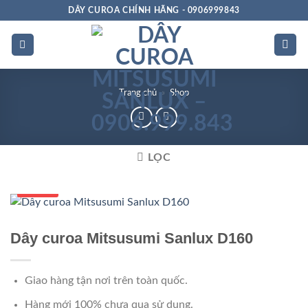
Bỏ
DÂY CUROA CHÍNH HÃNG - 0906999843
qua
nội
dung
Trang chủ
»
Shop
LỌC
Số 1 VN
Dây curoa Mitsusumi Sanlux D160
Giao hàng tận nơi trên toàn quốc.
Hàng mới 100% chưa qua sử dụng.