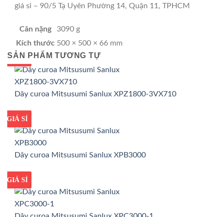
giá sỉ – 90/5 Tạ Uyên Phường 14, Quận 11, TPHCM
Cân nặng
3090 g
Kích thước
500 × 500 × 66 mm
SẢN PHẨM TƯƠNG TỰ
GIÁ TỐT
GIÁ SỈ
Dây curoa Mitsusumi Sanlux XPZ1800-3VX710
GIÁ TỐT
GIÁ SỈ
Dây curoa Mitsusumi Sanlux XPB3000
GIÁ TỐT
GIÁ SỈ
Dây curoa Mitsusumi Sanlux XPC3000-1