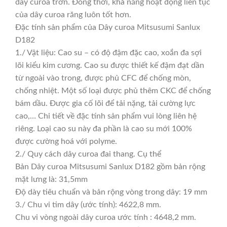
dây curoa trơn. Đồng thời, khả năng hoạt động liên tục
của dây curoa răng luôn tốt hơn.
Đặc tính sản phẩm của Dây curoa Mitsusumi Sanlux
D182
1./ Vật liệu: Cao su – có độ đậm đặc cao, xoắn đa sợi
lõi kiểu kim cương. Cao su được thiết kế đậm đạt dần
từ ngoài vào trong, được phủ CFC để chống mòn,
chống nhiệt. Một số loại được phủ thêm CKC để chống
bám dầu. Được gia cố lõi để tải nặng, tải cường lực
cao,… Chi tiết về đặc tính sản phẩm vui lòng liên hệ
riêng. Loại cao su này đa phần là cao su mới 100%
được cường hoá với polyme.
2./ Quy cách dây curoa đai thang. Cụ thể
Bản Dây curoa Mitsusumi Sanlux D182 gồm bản rộng
mặt lưng là: 31,5mm
Độ dày tiêu chuẩn và bản rộng vòng trong dây: 19 mm
3./ Chu vi tim dây (ước tính): 4622,8 mm.
Chu vi vòng ngoài dây curoa ước tính : 4648,2 mm.