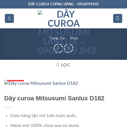
Bỏ
DÂY CUROA CHÍNH HÃNG - 0906999843
qua
nội
dung
Trang chủ
»
Shop
LỌC
Số 1 VN
Dây curoa Mitsusumi Sanlux D182
Giao hàng tận nơi trên toàn quốc.
Hàng mới 100% chưa qua sử dụng.