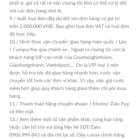
phối sỉ, giá cả rất rẻ nên chúng tôi khó có thể xử lý đổi
với các đơn hàng nhỏ lẻ.
9./ Xuất hoá đơn đầy đủ đối với đơn hàng có giá trị
trên 2.000.000 VNĐ. Bao gồm hoá đơn VAT và hoá đơn
đỏ trực tiếp.
10./ Hình thức vận chuyển: giao hàng toàn quốc / Lào
/ Campuchia qua chành xe . Ngoài ra chúng tôi còn là
khách hàng VIP cao nhất của Giaohangtietkiem,
Giaohangnhanh, Viettelpost,… Do là VIP loại 1 nên
được hỗ trợ tốc độ giao hàng nhanh hơn, cước vận
chuyển tốt hơn các đơn vị khác. Vì vậy, việc giá cước
mềm hơn giúp quý khách hàng giảm thêm chi phí mua
hàng.
11./ Thanh toán bằng chuyển khoản / Momo/ Zalo Pay
và tiền mặt.
12./ Xem thêm một số sản phẩm khác cùng loại răng.
Hoặc cần hỗ trợ vui lòng liên hệ SĐT/Zalo:
0906.999.843 và địa chỉ tại số :Dây curoa chính hãng