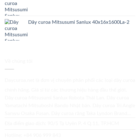
Dây curoa Mitsusumi Sanlux 40x16x1600La-2
Về chúng tôi
Daycuroa.net
là đơn vị chuyên phân phối các loại dây curoa
chính hãng. Giá sỉ từ các thương hiệu hàng đầu thế giới.
Dây curoa Mitsusumi Sanlux Robota Thái Lan. Dây curoa
Yamatachi Mitsuboshi Bando Nhật bản. Dây curoa Tri Angle
Sanwu Osaka Fusan. Dây curoa răng Taka Lyndon Brand...
Địa điểm giao dịch: 90/5 Tạ Uyên P. 4 Q.11, TP.HCM
Hotline:
+84 906 999 843