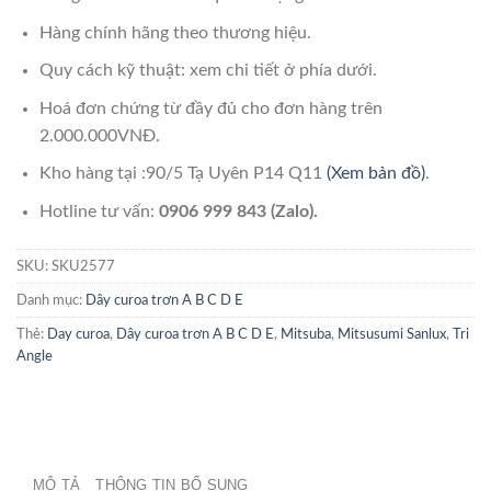
Hàng chính hãng theo thương hiệu.
Quy cách kỹ thuật: xem chi tiết ở phía dưới.
Hoá đơn chứng từ đầy đủ cho đơn hàng trên
2.000.000VNĐ.
Kho hàng tại :90/5 Tạ Uyên P14 Q11
(Xem bản đồ)
.
Hotline tư vấn:
0906 999 843 (Zalo).
SKU:
SKU2577
Danh mục:
Dây curoa trơn A B C D E
Thẻ:
Day curoa
,
Dây curoa trơn A B C D E
,
Mitsuba
,
Mitsusumi Sanlux
,
Tri
Angle
MÔ TẢ
THÔNG TIN BỔ SUNG