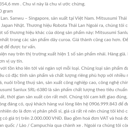
354,6 mm . Chu vi này là chu vi ước chừng.
0 gram
Lan. Sanwu – Singapore, sản xuất tại Việt Nam. Mitsusumi Thái
apan Nhật. Thương hiệu Robota Thái Lan Ngoài ra, chúng tôi cò
Một số thương hiệu khác của dòng sản phẩm này: Mitsusumi Sanl
 nhất trong các sản phẩm dây curoa. Giá thành cũng cao hơn. Đ
 hệ để được tư vấn.
iện nay trên thị trường xuất hiện 1 số sản phẩm nhái. Hàng gi
ơn vị uy tín.
với tồn kho lên tới vài ngàn sợi mỗi loại. Chủng loại sản phẩm 
đều có đặc tính sản phẩm và chất lượng riêng phù hợp với nhiều 
á, nuôi trồng thuỷ sản, sản xuất công nghiệp cao, công nghệ chí
usumi Sanlux SRL-6380 là sản phẩm chất lượng theo tiêu chuẩn 
ất, thời gian sản xuất còn rất mới. Chúng tôi cam kết giao đúng,
ông đáng có, quý khách hàng vui lòng liên hệ 0906.999.843 để đ
hiên do là đơn vị phân phối sỉ, giá cả rất rẻ nên chúng tôi khó c
g có giá trị trên 2.000.000 VNĐ. Bao gồm hoá đơn VAT và hoá đơ
àn quốc / Lào / Campuchia qua chành xe . Ngoài ra chúng tôi cò