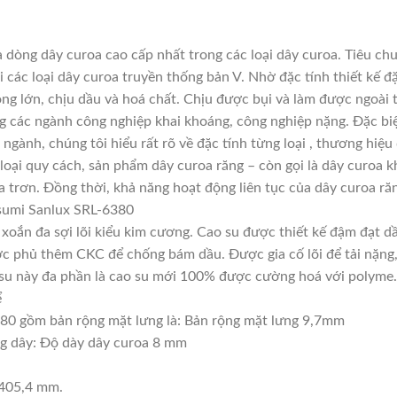
dòng dây curoa cao cấp nhất trong các loại dây curoa. Tiêu ch
các loại dây curoa truyền thống bản V. Nhờ đặc tính thiết kế 
ọng lớn, chịu dầu và hoá chất. Chịu được bụi và làm được ngoài
ng các ngành công nghiệp khai khoáng, công nghiệp nặng. Đặc biệ
 ngành, chúng tôi hiểu rất rõ về đặc tính từng loại , thương hiệ
oại quy cách, sản phẩm dây curoa răng – còn gọi là dây curoa k
 trơn. Đồng thời, khả năng hoạt động liên tục của dây curoa răn
sumi Sanlux SRL-6380
, xoắn đa sợi lõi kiểu kim cương. Cao su được thiết kế đậm đạt 
c phủ thêm CKC để chống bám dầu. Được gia cố lõi để tải nặng, t
ao su này đa phần là cao su mới 100% được cường hoá với polyme.
ể
80 gồm bản rộng mặt lưng là: Bản rộng mặt lưng 9,7mm
ng dây: Độ dày dây curoa 8 mm
6405,4 mm.