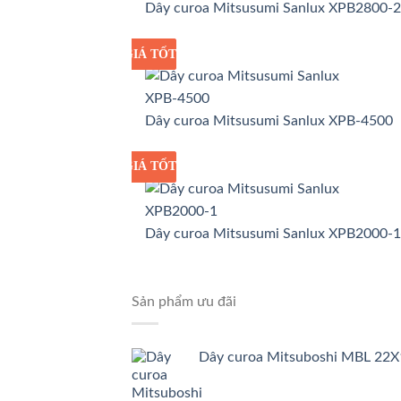
Dây curoa Mitsusumi Sanlux XPB2800-2
GIÁ TỐT
GIÁ SỈ
Dây curoa Mitsusumi Sanlux XPB-4500
GIÁ TỐT
GIÁ SỈ
Dây curoa Mitsusumi Sanlux XPB2000-1
Sản phẩm ưu đãi
Dây curoa Mitsuboshi MBL 22X