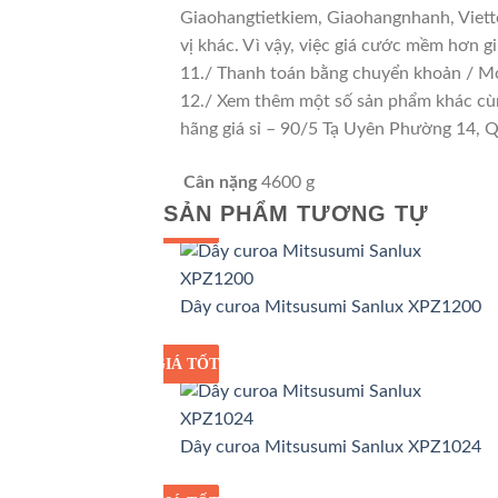
Giaohangtietkiem, Giaohangnhanh, Viette
vị khác. Vì vậy, việc giá cước mềm hơn 
11./ Thanh toán bằng chuyển khoản / Mo
12./ Xem thêm một số sản phẩm khác cùng 
hãng giá sỉ – 90/5 Tạ Uyên Phường 14,
Cân nặng
4600 g
SẢN PHẨM TƯƠNG TỰ
GIÁ TỐT
GIÁ SỈ
Dây curoa Mitsusumi Sanlux XPZ1200
GIÁ TỐT
GIÁ SỈ
Dây curoa Mitsusumi Sanlux XPZ1024