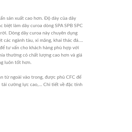
uẩn sản xuất cao hơn. Độ dày của dây
đặc biệt làm dây curoa dòng SPA SPB SPC
 trời. Dòng dây curoa này chuyên dụng
t các ngành tàu, xi măng, khai thác đá….
u để tư vấn cho khách hàng phù hợp với
hía thường có chất lượng cao hơn và giá
g luôn tốt hơn.
dần từ ngoài vào trong, được phủ CFC để
ải cường lực cao,… Chi tiết về đặc tính