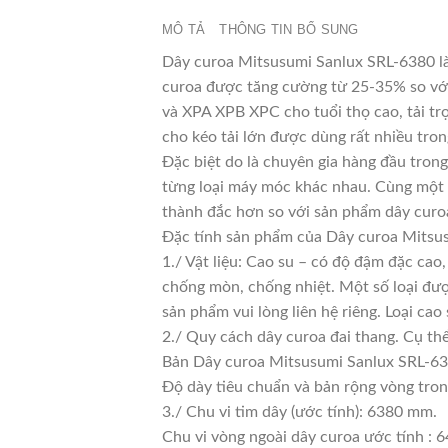
MÔ TẢ
THÔNG TIN BỔ SUNG
Dây curoa Mitsusumi Sanlux SRL-6380 là 
curoa được tăng cường từ 25-35% so với 
và XPA XPB XPC cho tuổi thọ cao, tải tr
cho kéo tải lớn được dùng rất nhiều tro
Đặc biệt do là chuyên gia hàng đầu trong
từng loại máy móc khác nhau. Cùng một l
thành đắc hơn so với sản phẩm dây curoa
Đặc tính sản phẩm của Dây curoa Mitsu
1./ Vật liệu: Cao su – có độ đậm đặc cao
chống mòn, chống nhiệt. Một số loại đượ
sản phẩm vui lòng liên hệ riêng. Loại c
2./ Quy cách dây curoa đai thang. Cụ th
Bản Dây curoa Mitsusumi Sanlux SRL-63
Độ dày tiêu chuẩn và bản rộng vòng tro
3./ Chu vi tim dây (ước tính): 6380 mm.
Chu vi vòng ngoài dây curoa ước tính : 