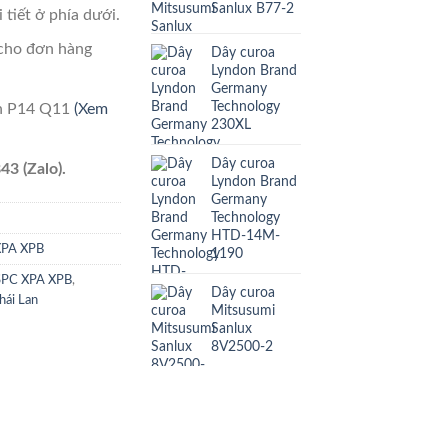
Sanlux B77-2
 tiết ở phía dưới.
cho đơn hàng
Dây curoa
Lyndon Brand
Germany
Technology
ên P14 Q11
(Xem
230XL
Dây curoa
43 (Zalo).
Lyndon Brand
Germany
Technology
HTD-14M-
XPA XPB
1190
SPC XPA XPB
,
Dây curoa
hái Lan
Mitsusumi
Sanlux
8V2500-2