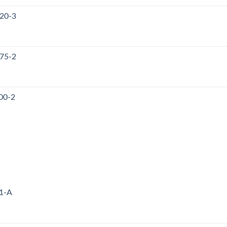
120-3
175-2
00-2
71-A