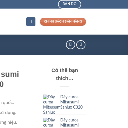
BẢN ĐỒ
CHÍNH SÁCH BÁN HÀNG
Có thể bạn
usumi
thích…
0
Dây curoa
Mitsusumi
n quốc.
Sanlux C320
sử dụng.
Dây curoa
ng hiệu.
Mitsusumi