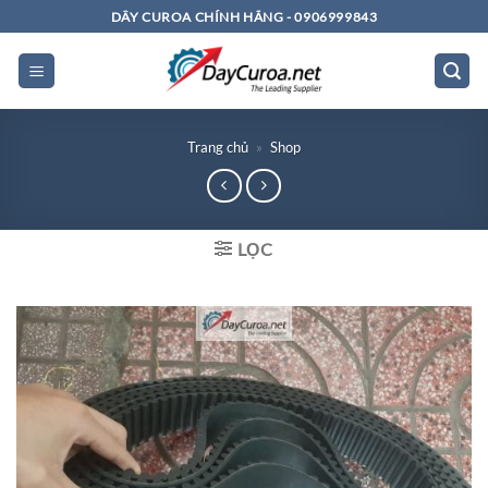
Bỏ
DÂY CUROA CHÍNH HÃNG - 0906999843
qua
nội
dung
Trang chủ
»
Shop
LỌC