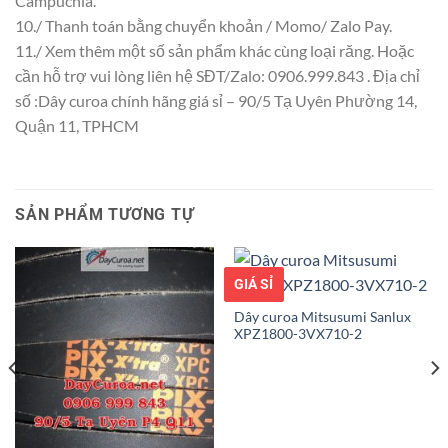
Campuchia.
10./ Thanh toán bằng chuyển khoản / Momo/ Zalo Pay.
11./ Xem thêm một số sản phẩm khác cùng loại răng. Hoặc
cần hỗ trợ vui lòng liên hệ SĐT/Zalo: 0906.999.843 . Địa chỉ
số :Dây curoa chính hãng giá sỉ – 90/5 Tạ Uyên Phường 14,
Quận 11, TPHCM
SẢN PHẨM TƯƠNG TỰ
GIÁ TỐT
GIÁ SỈ
Dây curoa Mitsusumi Sanlux
XPZ1800-3VX710-2