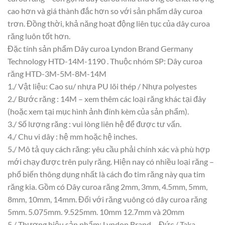
cao hơn và giá thành đắc hơn so với sản phẩm dây curoa
trơn. Đồng thời, khả năng hoạt động liên tục của dây curoa
răng luôn tốt hơn.
Đặc tính sản phẩm Dây curoa Lyndon Brand Germany
Technology HTD-14M-1190 . Thuộc nhóm SP: Dây curoa
răng HTD-3M-5M-8M-14M
1./ Vật liệu: Cao su/ nhựa PU lõi thép / Nhựa polyestes
2./ Bước răng : 14M – xem thêm các loại răng khác tại đây
(hoặc xem tại mục hình ảnh đính kèm của sản phẩm).
3./ Số lượng răng : vui lòng liên hệ để được tư vấn.
4./ Chu vi dây : hệ mm hoặc hệ inches.
5./ Mô tả quy cách răng: yêu cầu phải chính xác và phù hợp
mới chạy được trên puly răng. Hiện nay có nhiều loại răng –
phổ biến thông dụng nhất là cách đo tim răng này qua tim
răng kia. Gồm có Dây curoa răng 2mm, 3mm, 4.5mm, 5mm,
8mm, 10mm, 14mm. Đối với răng vuông có dây curoa răng
5mm. 5.075mm. 9.525mm. 10mm 12.7mm và 20mm
5./ Thương hiệu sản phẩm: Lyndon Brand – Đức / Taka