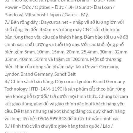
Power – Đức / Optibel – Đức / DHD Sundt- Đài Loan /
Bando và Mitsuboshi Japan / Gates – Mỹ.
7./ Bản rộng dây : Daycuroa.net – nhập về số lượng lớn với
khổ rộng lên đến 450mm và dùng máy CNC cắt chính xác
bản rộng theo yêu cầu của khách hàng. Đảm bảo tối ưu về độ
chính xác, chất lượng và tuổi thọ dây. Với các khổ rộng phổ
biến gồm 5mm, 10mm, 15mm, 20mm, 25.4mm, 30mm, 32mm,
35mm, 40mm, 50mm và thậm chí 200mm. Một số thương
hiệu khác của dòng sản phẩm này: Taka Power Germany,
Lyndon Brand Germany, Sundt Belt
8./ Chính sách bán hàng: Dây curoa Lyndon Brand Germany
Technology HTD-14M-1190 là sản phẩm cắt theo bản rộng
nên không hỗ trợ đổi/ trả dưới mọi hình thức. Chúng tôi cam
kết giao đúng, giao đủ và giao chính xác loại khách hàng yêu
cầu. Để tránh nhưng sai xót không đáng có, quý khách hàng
vui lòng liên hệ : 0906.999.843 để được tư vấn chính xác.
9./ Hình thức vận chuyển: giao hàng toàn quốc / Lào /