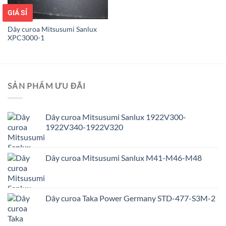
GIÁ TỐT
GIÁ SỈ
Dây curoa Mitsusumi Sanlux
XPC3000-1
SẢN PHẨM ƯU ĐÃI
Dây curoa Mitsusumi Sanlux 1922V300-
1922V340-1922V320
Dây curoa Mitsusumi Sanlux M41-M46-M48
Dây curoa Taka Power Germany STD-477-S3M-2