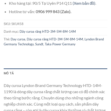
Kho hàng tại :90/5 Tạ Uyên P14 Q11
(Xem bản đồ)
.
Hotline tư vấn:
0906 999 843 (Zalo).
SKU:
SKU458
Danh mục:
Dây curoa răng HTD-3M-5M-8M-14M
Thẻ:
Day curoa
,
Dây curoa răng HTD-3M-5M-8M-14M
,
Lyndon Brand
Germany Technology
,
Sundt
,
Taka Power Germany
MÔ TẢ
Dây curoa Lyndon Brand Germany Technology HTD-14M-
1190 là dòng dây curoa răng chất lượng cao có độ chính xác
theo từng bước răng. Chuyên dùng cho những ngành công
nghiệp chính xác. Cùng một loại quy cách, sản phẩm dây
curoa răng – còn gọi là dây curoa khía thường có chất lượng