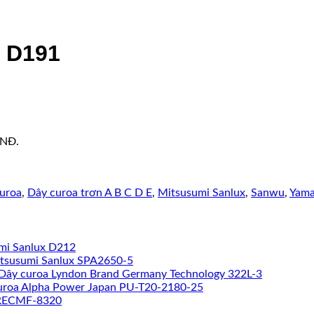
x D191
VNĐ.
uroa
,
Dây curoa trơn A B C D E
,
Mitsusumi Sanlux
,
Sanwu
,
Yama
mi Sanlux D212
tsusumi Sanlux SPA2650-5
Dây curoa Lyndon Brand Germany Technology 322L-3
uroa Alpha Power Japan PU-T20-2180-25
 RECMF-8320