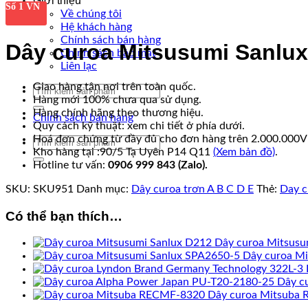
Giới thiệu
Số 1 VN
Về chúng tôi
Hệ khách hàng
Chính sách bán hàng
Dây curoa Mitsusumi Sanlu
Chính sách bảo mật
Liên lạc
Giao hàng tận nơi trên toàn quốc.
Tìm
Hàng mới 100% chưa qua sử dụng.
kiếm:
Hàng chính hãng theo thương hiệu.
Chính sách bán hàng
Quy cách kỹ thuật: xem chi tiết ở phía dưới.
Hoá đơn chứng từ đầy đủ cho đơn hàng trên 2.000.000
Tìm
Kho hàng tại :90/5 Tạ Uyên P14 Q11
(Xem bản đồ)
.
kiếm:
Hotline tư vấn:
0906 999 843 (Zalo).
SKU:
SKU951
Danh mục:
Dây curoa trơn A B C D E
Thẻ:
Day c
Có thể bạn thích…
Dây curoa Mitsusu
Dây curoa Mi
Dây c
Dây curoa Mitsuba