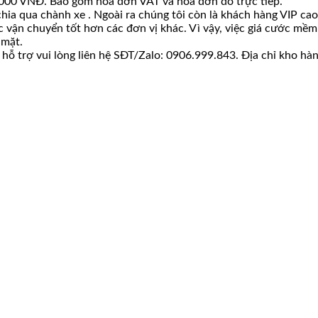
00.000 VNĐ. Bao gồm hoá đơn VAT và hoá đơn đỏ trực tiếp.
hia qua chành xe . Ngoài ra chúng tôi còn là khách hàng VIP c
ớc vận chuyển tốt hơn các đơn vị khác. Vì vậy, việc giá cước m
 mặt.
ỗ trợ vui lòng liên hệ SĐT/Zalo: 0906.999.843. Địa chỉ kho hàn