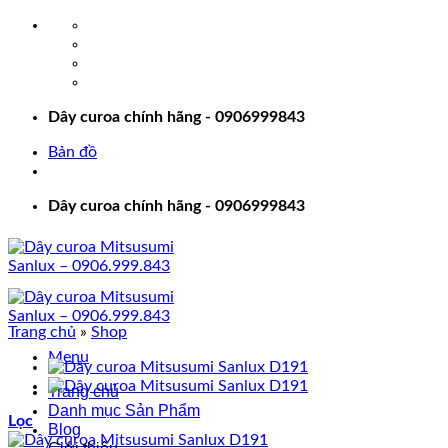
Bỏ
qua
nội
dung
Dây curoa chính hãng - 0906999843
Bản đồ
Dây curoa chính hãng - 0906999843
Trang chủ
»
Shop
Menu
Trang chủ
Danh mục Sản Phẩm
Lọc
Blog