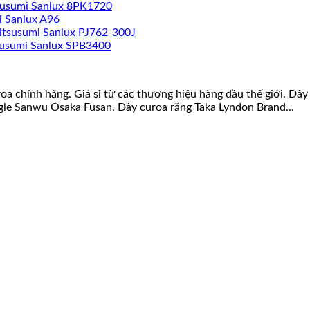
susumi Sanlux 8PK1720
i Sanlux A96
itsusumi Sanlux PJ762-300J
susumi Sanlux SPB3400
roa chính hãng. Giá sỉ từ các thương hiệu hàng đầu thế giới. D
gle Sanwu Osaka Fusan. Dây curoa răng Taka Lyndon Brand...