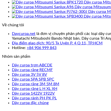
Dây curoa Mit
Dây curoa Mitsusum
Dây curoa M
Dây curoa Mit
Về chúng tôi
Daycuroa.net
là đơn vị chuyên phân phối các loại dây cu
Yamatachi Mitsuboshi Bando Nhật bản. Dây curoa Tri An
Địa điểm giao dịch: 90/5 Tạ Uyên P. 4 Q.11, TP.HCM
Hotline:
+84 906 999 843
Nhóm sản phẩm
Dây curoa trơn ABCDE
Dây curoa răng RECMF
Dây curoa 3V 5V 8V
Dây curoa SPA SPB SPC
Dây curoa răng 3M 5M 8M
Dây curoa răng L H XL XH
Dây curoa 1422V 1922V
Dây curoa rảnh PH PK PL
Dây curoa đặc chủng