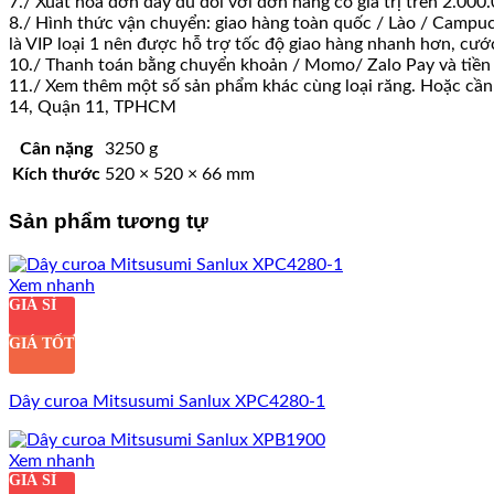
7./ Xuất hoá đơn đầy đủ đối với đơn hàng có giá trị trên 2.0
8./ Hình thức vận chuyển: giao hàng toàn quốc / Lào / Campuc
là VIP loại 1 nên được hỗ trợ tốc độ giao hàng nhanh hơn, cư
10./ Thanh toán bằng chuyển khoản / Momo/ Zalo Pay và tiền
11./ Xem thêm một số sản phẩm khác cùng loại răng. Hoặc cần h
14, Quận 11, TPHCM
Cân nặng
3250 g
Kích thước
520 × 520 × 66 mm
Sản phẩm tương tự
Xem nhanh
GIÁ SỈ
GIÁ TỐT
Dây curoa Mitsusumi Sanlux XPC4280-1
Xem nhanh
GIÁ SỈ