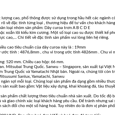
lượng cao, phổ thông được sử dụng trong hầu hết các ngành công
t rõ về đặc tính từng loại , thương hiệu để tư vấn cho khách hà
ân loại nhóm sản phẩm: Dây curoa trơn A B C D E
hoặc xoắn lõi kiểu kim cương. Một số loại cao su được thiết kế
c cao,… Chi tiết về đặc tính sản phẩm vui lòng liên hệ riêng.
iều cao tiêu chuẩn của dây curoa này là : 19mm
y ước tính : 4876,8mm , chu vi trong ước tính 4826mm . Chu vi n
ộng: 520 mm. Chiều cao hộp: 66 mm.
an. Mitsubai Trung Quốc. Sanwu – Singapore, sản xuất tại Việt 
 Trung Quốc và Yamatachi Nhật bản. Ngoài ra, chúng tôi còn trự
Mitsusumi Sanlux, Yamatachi, Sanwu
ài ngàn sợi mỗi loại. Chủng loại sản phẩm đa dạng gồm nhiều thươ
 sản xuất bao gồm: Vật liệu xây dựng, khai khoáng đá, tàu thuyề
sản phẩm chất lượng theo tiêu chuẩn nhà sản xuất. Do tốc độ bá
ủ và giao chính xác loại khách hàng yêu cầu. Để tránh nhưng sai
ách đổi cho một số hàng hoá. Tuy nhiên do là đơn vị phân phối s