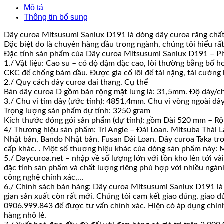
Mô tả
Thông tin bổ sung
Dây curoa Mitsusumi Sanlux D191 là dòng dây curoa răng chất 
Đặc biệt do là chuyên hàng đầu trong ngành, chúng tôi hiểu rấ
Đặc tính sản phẩm của Dây curoa Mitsusumi Sanlux D191 – Ph
1./ Vật liệu: Cao su – có độ đậm đặc cao, lõi thường bằng bố 
CKC để chống bám dầu. Được gia cố lõi để tải nặng, tải cường lự
2./ Quy cách dây curoa đai thang. Cụ thể
Bản dây curoa D gồm bản rộng mặt lưng là: 31,5mm. Độ dày/ch
3./ Chu vi tim dây (ước tính): 4851,4mm. Chu vi vòng ngoài dâ
Trọng lượng sản phẩm dự tính: 3250 gram
Kích thước đóng gói sản phẩm (dự tính): gồm Dài 520 mm – R
4/ Thương hiệu sản phẩm: Tri Angle – Đài Loan. Mitsuba Thái L
Nhật bản, Bando Nhật bản. Fusan Đài Loan. Dây curoa Taka trơn
cấp khác. . Một số thương hiệu khác của dòng sản phẩm này: 
5./ Daycuroa.net – nhập về số lượng lớn với tồn kho lên tới v
đặc tính sản phẩm và chất lượng riêng phù hợp với nhiều ngành
công nghệ chính xác,…
6./ Chính sách bán hàng: Dây curoa Mitsusumi Sanlux D191 là 
gian sản xuất còn rất mới. Chúng tôi cam kết giao đúng, giao đ
0906.999.843 để được tư vấn chính xác. Hiện có áp dụng chính s
hàng nhỏ lẻ.