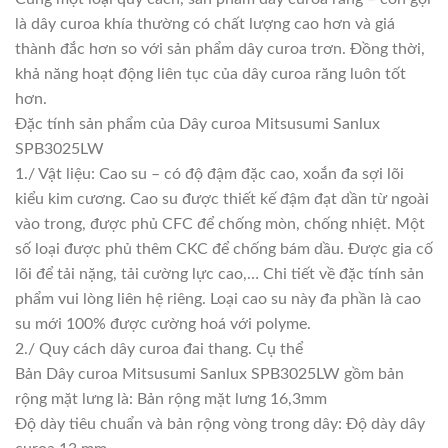
là dây curoa khía thường có chất lượng cao hơn và giá
thành đắc hơn so với sản phẩm dây curoa trơn. Đồng thời,
khả năng hoạt động liên tục của dây curoa răng luôn tốt
hơn.
Đặc tính sản phẩm của Dây curoa Mitsusumi Sanlux
SPB3025LW
1./ Vật liệu: Cao su – có độ đậm đặc cao, xoắn đa sợi lõi
kiểu kim cương. Cao su được thiết kế đậm đạt dần từ ngoài
vào trong, được phủ CFC để chống mòn, chống nhiệt. Một
số loại được phủ thêm CKC để chống bám dầu. Được gia cố
lõi để tải nặng, tải cường lực cao,… Chi tiết về đặc tính sản
phẩm vui lòng liên hệ riêng. Loại cao su này đa phần là cao
su mới 100% được cường hoá với polyme.
2./ Quy cách dây curoa đai thang. Cụ thể
Bản Dây curoa Mitsusumi Sanlux SPB3025LW gồm bản
rộng mặt lưng là: Bản rộng mặt lưng 16,3mm
Độ dày tiêu chuẩn và bản rộng vòng trong dây: Độ dày dây