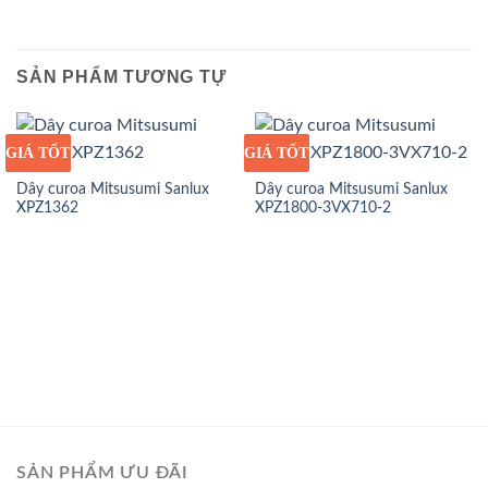
SẢN PHẨM TƯƠNG TỰ
GIÁ TỐT
GIÁ SỈ
GIÁ TỐT
GIÁ SỈ
Dây curoa Mitsusumi Sanlux
Dây curoa Mitsusumi Sanlux
XPZ1362
XPZ1800-3VX710-2
SẢN PHẨM ƯU ĐÃI