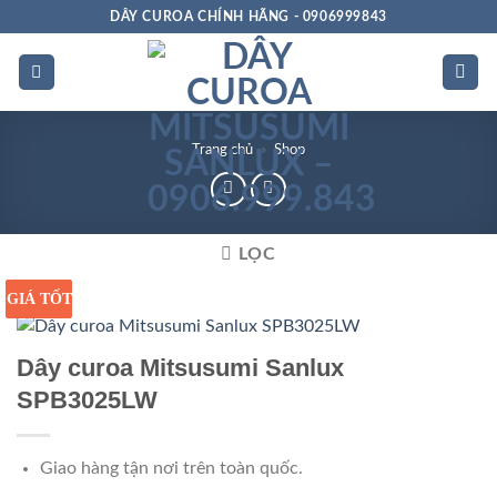
Bỏ
DÂY CUROA CHÍNH HÃNG - 0906999843
qua
nội
dung
Trang chủ
»
Shop
LỌC
GIÁ TỐT
GIÁ SỈ
Dây curoa Mitsusumi Sanlux
SPB3025LW
Giao hàng tận nơi trên toàn quốc.