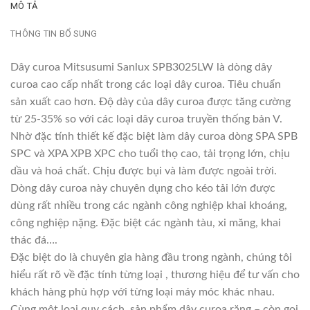
MÔ TẢ
THÔNG TIN BỔ SUNG
Dây curoa Mitsusumi Sanlux SPB3025LW là dòng dây
curoa cao cấp nhất trong các loại dây curoa. Tiêu chuẩn
sản xuất cao hơn. Độ dày của dây curoa được tăng cường
từ 25-35% so với các loại dây curoa truyền thống bản V.
Nhờ đặc tính thiết kế đặc biệt làm dây curoa dòng SPA SPB
SPC và XPA XPB XPC cho tuổi thọ cao, tải trọng lớn, chịu
dầu và hoá chất. Chịu được bụi và làm được ngoài trời.
Dòng dây curoa này chuyên dụng cho kéo tải lớn được
dùng rất nhiều trong các ngành công nghiệp khai khoáng,
công nghiệp nặng. Đặc biệt các ngành tàu, xi măng, khai
thác đá….
Đặc biệt do là chuyên gia hàng đầu trong ngành, chúng tôi
hiểu rất rõ về đặc tính từng loại , thương hiệu để tư vấn cho
khách hàng phù hợp với từng loại máy móc khác nhau.
Cùng một loại quy cách, sản phẩm dây curoa răng – còn gọi