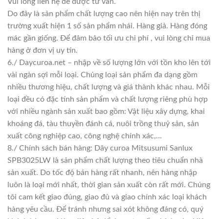
Vui lòng liên hệ để được tư vấn.
Do đây là sản phẩm chất lượng cao nên hiện nay trên thị
trường xuất hiện 1 số sản phẩm nhái. Hàng giả. Hàng đóng
mác gần giống. Để đảm bảo tối ưu chi phí , vui lòng chỉ mua
hàng ở đơn vị uy tín.
6./ Daycuroa.net – nhập về số lượng lớn với tồn kho lên tới
vài ngàn sợi mỗi loại. Chủng loại sản phẩm đa dạng gồm
nhiều thương hiệu, chất lượng và giá thành khác nhau. Mỗi
loại đều có đặc tính sản phẩm và chất lượng riêng phù hợp
với nhiều ngành sản xuất bao gồm: Vật liệu xây dựng, khai
khoáng đá, tàu thuyền đánh cá, nuôi trồng thuỷ sản, sản
xuất công nghiệp cao, công nghệ chính xác,…
8./ Chính sách bán hàng: Dây curoa Mitsusumi Sanlux
SPB3025LW là sản phẩm chất lượng theo tiêu chuẩn nhà
sản xuất. Do tốc độ bán hàng rất nhanh, nên hàng nhập
luôn là loại mới nhất, thời gian sản xuất còn rất mới. Chúng
tôi cam kết giao đúng, giao đủ và giao chính xác loại khách
hàng yêu cầu. Để tránh nhưng sai xót không đáng có, quý