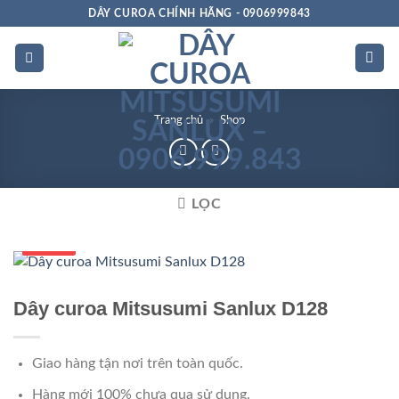
Bỏ
DÂY CUROA CHÍNH HÃNG - 0906999843
qua
nội
dung
Trang chủ
»
Shop
LỌC
Số 1 VN
Dây curoa Mitsusumi Sanlux D128
Giao hàng tận nơi trên toàn quốc.
Hàng mới 100% chưa qua sử dụng.