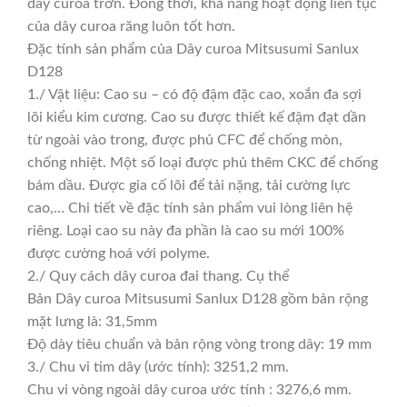
dây curoa trơn. Đồng thời, khả năng hoạt động liên tục
của dây curoa răng luôn tốt hơn.
Đặc tính sản phẩm của Dây curoa Mitsusumi Sanlux
D128
1./ Vật liệu: Cao su – có độ đậm đặc cao, xoắn đa sợi
lõi kiểu kim cương. Cao su được thiết kế đậm đạt dần
từ ngoài vào trong, được phủ CFC để chống mòn,
chống nhiệt. Một số loại được phủ thêm CKC để chống
bám dầu. Được gia cố lõi để tải nặng, tải cường lực
cao,… Chi tiết về đặc tính sản phẩm vui lòng liên hệ
riêng. Loại cao su này đa phần là cao su mới 100%
được cường hoá với polyme.
2./ Quy cách dây curoa đai thang. Cụ thể
Bản Dây curoa Mitsusumi Sanlux D128 gồm bản rộng
mặt lưng là: 31,5mm
Độ dày tiêu chuẩn và bản rộng vòng trong dây: 19 mm
3./ Chu vi tim dây (ước tính): 3251,2 mm.
Chu vi vòng ngoài dây curoa ước tính : 3276,6 mm.