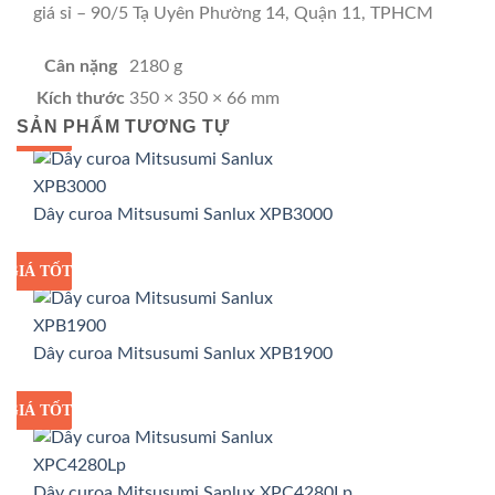
giá sỉ – 90/5 Tạ Uyên Phường 14, Quận 11, TPHCM
Cân nặng
2180 g
Kích thước
350 × 350 × 66 mm
SẢN PHẨM TƯƠNG TỰ
GIÁ TỐT
GIÁ SỈ
Dây curoa Mitsusumi Sanlux XPB3000
GIÁ TỐT
GIÁ SỈ
Dây curoa Mitsusumi Sanlux XPB1900
GIÁ TỐT
GIÁ SỈ
Dây curoa Mitsusumi Sanlux XPC4280Lp