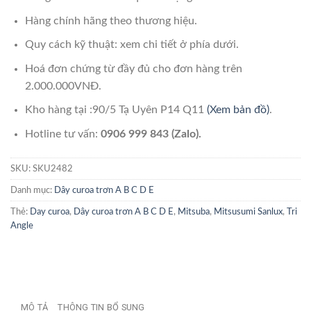
Hàng chính hãng theo thương hiệu.
Quy cách kỹ thuật: xem chi tiết ở phía dưới.
Hoá đơn chứng từ đầy đủ cho đơn hàng trên
2.000.000VNĐ.
Kho hàng tại :90/5 Tạ Uyên P14 Q11
(Xem bản đồ)
.
Hotline tư vấn:
0906 999 843 (Zalo).
SKU:
SKU2482
Danh mục:
Dây curoa trơn A B C D E
Thẻ:
Day curoa
,
Dây curoa trơn A B C D E
,
Mitsuba
,
Mitsusumi Sanlux
,
Tri
Angle
MÔ TẢ
THÔNG TIN BỔ SUNG