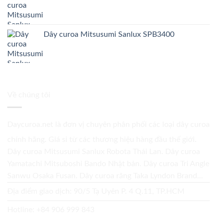
Dây curoa Mitsusumi Sanlux SPB3400
Về chúng tôi
Daycuroa.net
là đơn vị chuyên phân phối các loại dây curoa
chính hãng. Giá sỉ từ các thương hiệu hàng đầu thế giới.
Dây curoa Mitsusumi Sanlux Robota Thái Lan. Dây curoa
Yamatachi Mitsuboshi Bando Nhật bản. Dây curoa Tri Angle
Sanwu Osaka Fusan. Dây curoa răng Taka Lyndon Brand...
Địa điểm giao dịch: 90/5 Tạ Uyên P. 4 Q.11, TP.HCM
Hotline:
+84 906 999 843