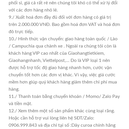
phối sỉ, giá cả rất rẻ nên chúng tôi khó có thể xử lý đổi
với các đơn hàng nhỏ lẻ.
9./ Xuất hoá đơn đầy đủ đối với đơn hàng có giá trị
trên 2.000.000 VNĐ. Bao gồm hoá đơn VAT và hoá đơn
đỏ trực tiếp.
10./ Hình thức vận chuyển: giao hàng toàn quốc / Lào
/ Campuchia qua chành xe . Ngoài ra chúng tôi còn là
khách hàng VIP cao nhất của Giaohangtietkiem,
Giaohangnhanh, Viettelpost,… Do là VIP loại 1 nên
được hỗ trợ tốc độ giao hàng nhanh hơn, cước vận
chuyển tốt hơn các đơn vị khác. Vì vậy, việc giá cước
mềm hơn giúp quý khách hàng giảm thêm chi phí mua
hàng.
11./ Thanh toán bằng chuyển khoản / Momo/ Zalo Pay
và tiền mặt.
12./ Xem thêm một số sản phẩm khác cùng loại răng.
Hoặc cần hỗ trợ vui lòng liên hệ SĐT/Zalo:
0906.999.843 và địa chỉ tại số :Dây curoa chính hãng