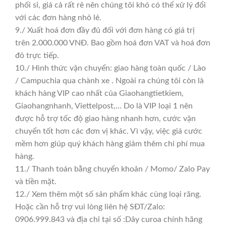
phối sỉ, giá cả rất rẻ nên chúng tôi khó có thể xử lý đổi
với các đơn hàng nhỏ lẻ.
9./ Xuất hoá đơn đầy đủ đối với đơn hàng có giá trị
trên 2.000.000 VNĐ. Bao gồm hoá đơn VAT và hoá đơn
đỏ trực tiếp.
10./ Hình thức vận chuyển: giao hàng toàn quốc / Lào
/ Campuchia qua chành xe . Ngoài ra chúng tôi còn là
khách hàng VIP cao nhất của Giaohangtietkiem,
Giaohangnhanh, Viettelpost,… Do là VIP loại 1 nên
được hỗ trợ tốc độ giao hàng nhanh hơn, cước vận
chuyển tốt hơn các đơn vị khác. Vì vậy, việc giá cước
mềm hơn giúp quý khách hàng giảm thêm chi phí mua
hàng.
11./ Thanh toán bằng chuyển khoản / Momo/ Zalo Pay
và tiền mặt.
12./ Xem thêm một số sản phẩm khác cùng loại răng.
Hoặc cần hỗ trợ vui lòng liên hệ SĐT/Zalo:
0906.999.843 và địa chỉ tại số :Dây curoa chính hãng