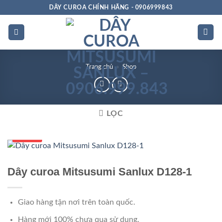
Bỏ
DÂY CUROA CHÍNH HÃNG - 0906999843
qua
nội
dung
Trang chủ
»
Shop
LỌC
Số 1 VN
Dây curoa Mitsusumi Sanlux D128-1
Giao hàng tận nơi trên toàn quốc.
Hàng mới 100% chưa qua sử dụng.