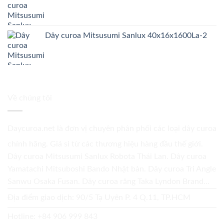
Dây curoa Mitsusumi Sanlux 40x16x1600La-2
Về chúng tôi
Daycuroa.net
là đơn vị chuyên phân phối các loại dây curoa
chính hãng. Giá sỉ từ các thương hiệu hàng đầu thế giới.
Dây curoa Mitsusumi Sanlux Robota Thái Lan. Dây curoa
Yamatachi Mitsuboshi Bando Nhật bản. Dây curoa Tri Angle
Sanwu Osaka Fusan. Dây curoa răng Taka Lyndon Brand...
Địa điểm giao dịch: 90/5 Tạ Uyên P. 4 Q.11, TP.HCM
Hotline:
+84 906 999 843