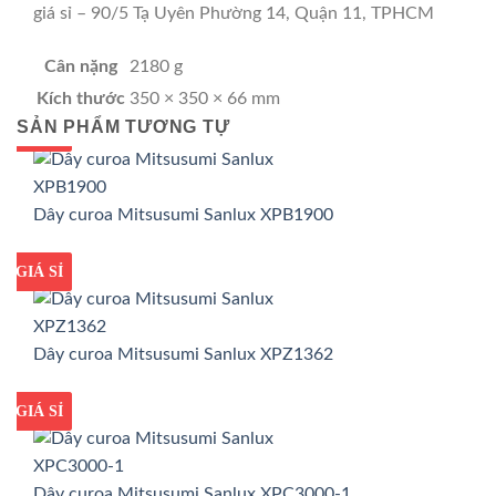
giá sỉ – 90/5 Tạ Uyên Phường 14, Quận 11, TPHCM
Cân nặng
2180 g
Kích thước
350 × 350 × 66 mm
SẢN PHẨM TƯƠNG TỰ
GIÁ TỐT
GIÁ SỈ
Dây curoa Mitsusumi Sanlux XPB1900
GIÁ TỐT
GIÁ SỈ
Dây curoa Mitsusumi Sanlux XPZ1362
GIÁ TỐT
GIÁ SỈ
Dây curoa Mitsusumi Sanlux XPC3000-1