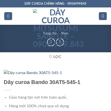
Bỏ
DÂY CUROA CHÍNH HÃNG - 0906999843
qua
nội
dung
Trang chủ
»
Shop
LỌC
Dây curoa Bando 30AT5-545-1
Giao hàng tận nơi trên toàn quốc.
Hàng mới 100% chưa qua sử dụng.