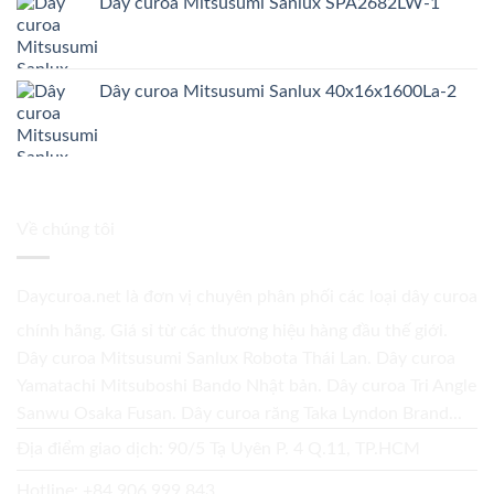
Dây curoa Mitsusumi Sanlux SPA2682LW-1
Dây curoa Mitsusumi Sanlux 40x16x1600La-2
Về chúng tôi
Daycuroa.net
là đơn vị chuyên phân phối các loại dây curoa
chính hãng. Giá sỉ từ các thương hiệu hàng đầu thế giới.
Dây curoa Mitsusumi Sanlux Robota Thái Lan. Dây curoa
Yamatachi Mitsuboshi Bando Nhật bản. Dây curoa Tri Angle
Sanwu Osaka Fusan. Dây curoa răng Taka Lyndon Brand...
Địa điểm giao dịch: 90/5 Tạ Uyên P. 4 Q.11, TP.HCM
Hotline:
+84 906 999 843