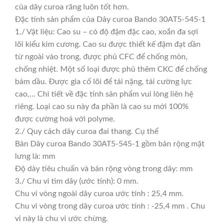
của dây curoa răng luôn tốt hơn.
Đặc tính sản phẩm của Dây curoa Bando 30AT5-545-1
1./ Vật liệu: Cao su – có độ đậm đặc cao, xoắn đa sợi
lõi kiểu kim cương. Cao su được thiết kế đậm đạt dần
từ ngoài vào trong, được phủ CFC để chống mòn,
chống nhiệt. Một số loại được phủ thêm CKC để chống
bám dầu. Được gia cố lõi để tải nặng, tải cường lực
cao,… Chi tiết về đặc tính sản phẩm vui lòng liên hệ
riêng. Loại cao su này đa phần là cao su mới 100%
được cường hoá với polyme.
2./ Quy cách dây curoa đai thang. Cụ thể
Bản Dây curoa Bando 30AT5-545-1 gồm bản rộng mặt
lưng là: mm
Độ dày tiêu chuẩn và bản rộng vòng trong dây: mm
3./ Chu vi tim dây (ước tính): 0 mm.
Chu vi vòng ngoài dây curoa ước tính : 25,4 mm.
Chu vi vòng trong dây curoa ước tính : -25,4 mm . Chu
vi này là chu vi ước chừng.