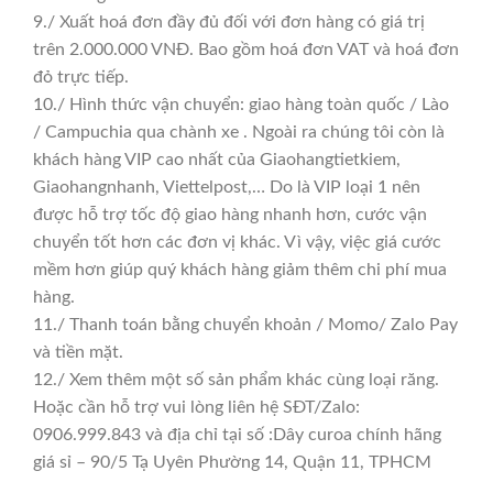
9./ Xuất hoá đơn đầy đủ đối với đơn hàng có giá trị
trên 2.000.000 VNĐ. Bao gồm hoá đơn VAT và hoá đơn
đỏ trực tiếp.
10./ Hình thức vận chuyển: giao hàng toàn quốc / Lào
/ Campuchia qua chành xe . Ngoài ra chúng tôi còn là
khách hàng VIP cao nhất của Giaohangtietkiem,
Giaohangnhanh, Viettelpost,… Do là VIP loại 1 nên
được hỗ trợ tốc độ giao hàng nhanh hơn, cước vận
chuyển tốt hơn các đơn vị khác. Vì vậy, việc giá cước
mềm hơn giúp quý khách hàng giảm thêm chi phí mua
hàng.
11./ Thanh toán bằng chuyển khoản / Momo/ Zalo Pay
và tiền mặt.
12./ Xem thêm một số sản phẩm khác cùng loại răng.
Hoặc cần hỗ trợ vui lòng liên hệ SĐT/Zalo:
0906.999.843 và địa chỉ tại số :Dây curoa chính hãng
giá sỉ – 90/5 Tạ Uyên Phường 14, Quận 11, TPHCM