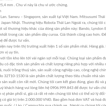
25,4 mm . Chu vi này là chu vi ước chừng.
m
Lan. Sanwu – Singapore, sản xuất tại Việt Nam. Mitsusumi Thái
apan Nhật. Thương hiệu Robota Thái Lan Ngoài ra, chúng tôi cò
 Một số thương hiệu khác của dòng sản phẩm này: Bando, Lyndon
 nhất trong các sản phẩm dây curoa. Giá thành cũng cao hơn. Đ
 hệ để được tư vấn.
iện nay trên thị trường xuất hiện 1 số sản phẩm nhái. Hàng gi
ơn vị uy tín.
với tồn kho lên tới vài ngàn sợi mỗi loại. Chủng loại sản phẩm 
đều có đặc tính sản phẩm và chất lượng riêng phù hợp với nhiều 
á, nuôi trồng thuỷ sản, sản xuất công nghiệp cao, công nghệ chí
do 32T10-1530 là sản phẩm chất lượng theo tiêu chuẩn nhà sản 
n sản xuất còn rất mới. Chúng tôi cam kết giao đúng, giao đủ và 
uý khách hàng vui lòng liên hệ 0906.999.843 để được tư vấn chí
vị phân phối sỉ, giá cả rất rẻ nên chúng tôi khó có thể xử lý đổi
g có giá trị trên 2.000.000 VNĐ. Bao gồm hoá đơn VAT và hoá đơ
àn quốc / Lào / Campuchia qua chành xe . Ngoài ra chúng tôi cò