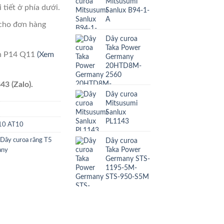
Mitsusumi
 tiết ở phía dưới.
Sanlux B94-1-
A
cho đơn hàng
Dây curoa
Taka Power
ên P14 Q11
(Xem
Germany
20HTD8M-
2560
43 (Zalo).
Dây curoa
Mitsusumi
Sanlux
PL1143
T10 AT10
Dây curoa
Dây curoa răng T5
Taka Power
any
Germany STS-
1195-5M-
STS-950-S5M