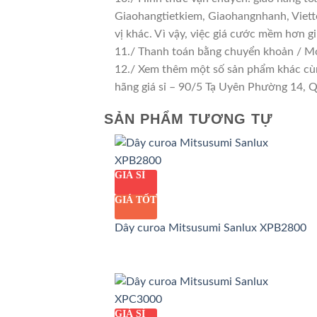
Giaohangtietkiem, Giaohangnhanh, Viette
vị khác. Vì vậy, việc giá cước mềm hơn 
11./ Thanh toán bằng chuyển khoản / Mo
12./ Xem thêm một số sản phẩm khác cùng 
hãng giá sỉ – 90/5 Tạ Uyên Phường 14,
SẢN PHẨM TƯƠNG TỰ
GIÁ SỈ
GIÁ TỐT
Dây curoa Mitsusumi Sanlux XPB2800
GIÁ SỈ