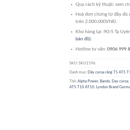
Quy cách kỹ thuật: xem chi
Hoá đơn chứng từ đầy đủ 
trên 2.000.000VNĐ.
Kho hàng tại :90/5 Tạ Uy
bản đồ)
.
Hotline tư vấn:
0906 999 8
SKU:
SKU1596
Danh mục:
Dây curoa răng T5 AT5 
Thẻ:
Alpha Power
,
Bando
,
Day curoa
,
AT5 T10 AT10
,
Lyndon Brand Germ