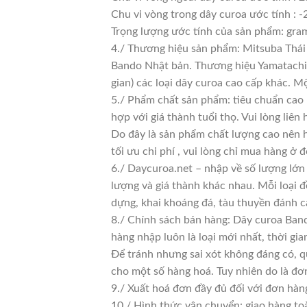
Chu vi vòng trong dây curoa ước tính : -
Trọng lượng ước tính của sản phẩm: gra
4./ Thương hiệu sản phẩm: Mitsuba Thái 
Bando Nhật bản. Thương hiệu Yamatachi J
gian) các loại dây curoa cao cấp khác.
5./ Phẩm chất sản phẩm: tiêu chuẩn cao
hợp với giá thành tuổi thọ. Vui lòng liên
Do đây là sản phẩm chất lượng cao nên h
tối ưu chi phí , vui lòng chỉ mua hàng ở đ
6./ Daycuroa.net – nhập về số lượng lớn 
lượng và giá thành khác nhau. Mỗi loại 
dựng, khai khoáng đá, tàu thuyền đánh c
8./ Chính sách bán hàng: Dây curoa Ban
hàng nhập luôn là loại mới nhất, thời gia
Để tránh nhưng sai xót không đáng có, q
cho một số hàng hoá. Tuy nhiên do là đơn 
9./ Xuất hoá đơn đầy đủ đối với đơn hàn
10./ Hình thức vận chuyển: giao hàng to