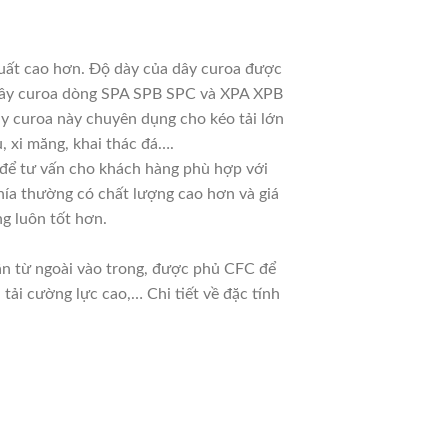
xuất cao hơn. Độ dày của dây curoa được
m dây curoa dòng SPA SPB SPC và XPA XPB
ây curoa này chuyên dụng cho kéo tải lớn
, xi măng, khai thác đá….
u để tư vấn cho khách hàng phù hợp với
hía thường có chất lượng cao hơn và giá
g luôn tốt hơn.
dần từ ngoài vào trong, được phủ CFC để
ải cường lực cao,… Chi tiết về đặc tính