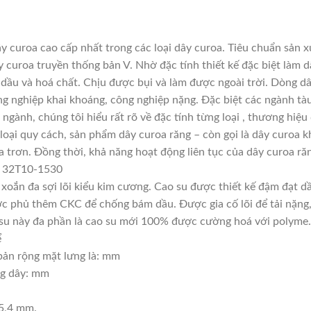
 curoa cao cấp nhất trong các loại dây curoa. Tiêu chuẩn sản 
y curoa truyền thống bản V. Nhờ đặc tính thiết kế đặc biệt là
u dầu và hoá chất. Chịu được bụi và làm được ngoài trời. Dòng d
g nghiệp khai khoáng, công nghiệp nặng. Đặc biệt các ngành tàu
 ngành, chúng tôi hiểu rất rõ về đặc tính từng loại , thương hiệ
oại quy cách, sản phẩm dây curoa răng – còn gọi là dây curoa k
 trơn. Đồng thời, khả năng hoạt động liên tục của dây curoa răn
o 32T10-1530
, xoắn đa sợi lõi kiểu kim cương. Cao su được thiết kế đậm đạt 
c phủ thêm CKC để chống bám dầu. Được gia cố lõi để tải nặng, t
ao su này đa phần là cao su mới 100% được cường hoá với polyme.
ể
ản rộng mặt lưng là: mm
ng dây: mm
25,4 mm.