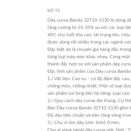
MÔ TẢ
Dây curoa Bando 32T10-1530 là dòng dây
tăng cường từ 25-35% so với các loại dâ
XPC cho tuổi thọ cao, tải trọng lớn, chị
được dùng rất nhiều trong các ngành côn
Đặc biệt do là chuyên gia hàng đầu trong
từng loại máy móc khác nhau. Cùng một l
thành đắc hơn so với sản phẩm dây curoa
Đặc tính sản phẩm của Dây curoa Band
1./ Vật liệu: Cao su – có độ đậm đặc cao
chống mòn, chống nhiệt. Một số loại đượ
sản phẩm vui lòng liên hệ riêng. Loại c
2./ Quy cách dây curoa đai thang. Cụ th
Bản Dây curoa Bando 32T10-1530 gồm b
Độ dày tiêu chuẩn và bản rộng vòng tro
3./ Chu vi tim dây (ước tính): 0 mm.
Chu vi vòng ngoài dây curoa ước tính : 