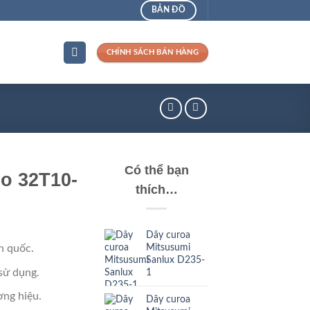
BẢN ĐỒ
CHÍNH SÁCH BÁN HÀNG
Có thể bạn
o 32T10-
thích…
Dây curoa
Mitsusumi
n quốc.
Sanlux D235-
sử dụng.
1
ng hiệu.
Dây curoa