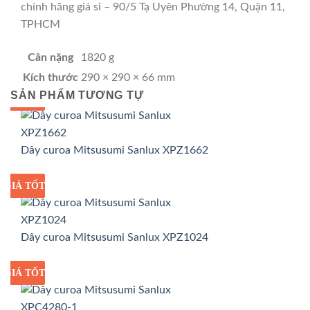
chính hãng giá sỉ – 90/5 Tạ Uyên Phường 14, Quận 11,
TPHCM
Cân nặng
1820 g
Kích thước
290 × 290 × 66 mm
SẢN PHẨM TƯƠNG TỰ
GIÁ TỐT
GIÁ SỈ
Dây curoa Mitsusumi Sanlux XPZ1662
GIÁ TỐT
GIÁ SỈ
Dây curoa Mitsusumi Sanlux XPZ1024
GIÁ TỐT
GIÁ SỈ