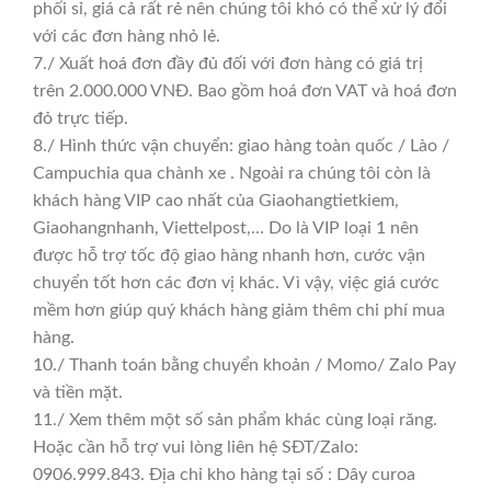
phối sỉ, giá cả rất rẻ nên chúng tôi khó có thể xử lý đổi
với các đơn hàng nhỏ lẻ.
7./ Xuất hoá đơn đầy đủ đối với đơn hàng có giá trị
trên 2.000.000 VNĐ. Bao gồm hoá đơn VAT và hoá đơn
đỏ trực tiếp.
8./ Hình thức vận chuyển: giao hàng toàn quốc / Lào /
Campuchia qua chành xe . Ngoài ra chúng tôi còn là
khách hàng VIP cao nhất của Giaohangtietkiem,
Giaohangnhanh, Viettelpost,… Do là VIP loại 1 nên
được hỗ trợ tốc độ giao hàng nhanh hơn, cước vận
chuyển tốt hơn các đơn vị khác. Vì vậy, việc giá cước
mềm hơn giúp quý khách hàng giảm thêm chi phí mua
hàng.
10./ Thanh toán bằng chuyển khoản / Momo/ Zalo Pay
và tiền mặt.
11./ Xem thêm một số sản phẩm khác cùng loại răng.
Hoặc cần hỗ trợ vui lòng liên hệ SĐT/Zalo:
0906.999.843. Địa chỉ kho hàng tại số : Dây curoa