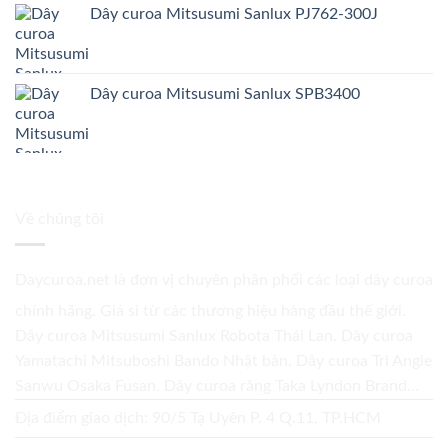
Dây curoa Mitsusumi Sanlux PJ762-300J
Dây curoa Mitsusumi Sanlux SPB3400
Về chúng tôi
Daycuroa.net
là đơn vị chuyên phân phối các loại dây curoa
chính hãng. Giá sỉ từ các thương hiệu hàng đầu thế giới.
Dây curoa Mitsusumi Sanlux Robota Thái Lan. Dây curoa
Yamatachi Mitsuboshi Bando Nhật bản. Dây curoa Tri Angle
Sanwu Osaka Fusan. Dây curoa răng Taka Lyndon Brand...
Địa điểm giao dịch: 90/5 Tạ Uyên P. 4 Q.11, TP.HCM