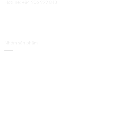
Hotline:
+84 906 999 843
Nhóm sản phẩm