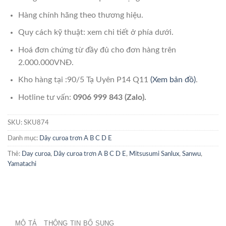
Hàng chính hãng theo thương hiệu.
Quy cách kỹ thuật: xem chi tiết ở phía dưới.
Hoá đơn chứng từ đầy đủ cho đơn hàng trên
2.000.000VNĐ.
Kho hàng tại :90/5 Tạ Uyên P14 Q11
(Xem bản đồ)
.
Hotline tư vấn:
0906 999 843 (Zalo).
SKU:
SKU874
Danh mục:
Dây curoa trơn A B C D E
Thẻ:
Day curoa
,
Dây curoa trơn A B C D E
,
Mitsusumi Sanlux
,
Sanwu
,
Yamatachi
MÔ TẢ
THÔNG TIN BỔ SUNG