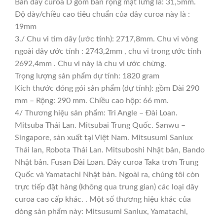
Bản dây curoa D gồm bản rộng mặt lưng là: 31,5mm.
Độ dày/chiều cao tiêu chuẩn của dây curoa này là :
19mm
3./ Chu vi tim dây (ước tính): 2717,8mm. Chu vi vòng
ngoài dây ước tính : 2743,2mm , chu vi trong ước tính
2692,4mm . Chu vi này là chu vi ước chừng.
Trọng lượng sản phẩm dự tính: 1820 gram
Kích thước đóng gói sản phẩm (dự tính): gồm Dài 290
mm – Rộng: 290 mm. Chiều cao hộp: 66 mm.
4/ Thương hiệu sản phẩm: Tri Angle – Đài Loan.
Mitsuba Thái Lan. Mitsubai Trung Quốc. Sanwu –
Singapore, sản xuất tại Việt Nam. Mitsusumi Sanlux
Thái lan, Robota Thái Lan. Mitsuboshi Nhật bản, Bando
Nhật bản. Fusan Đài Loan. Dây curoa Taka trơn Trung
Quốc và Yamatachi Nhật bản. Ngoài ra, chúng tôi còn
trực tiếp đặt hàng (không qua trung gian) các loại dây
curoa cao cấp khác. . Một số thương hiệu khác của
dòng sản phẩm này: Mitsusumi Sanlux, Yamatachi,