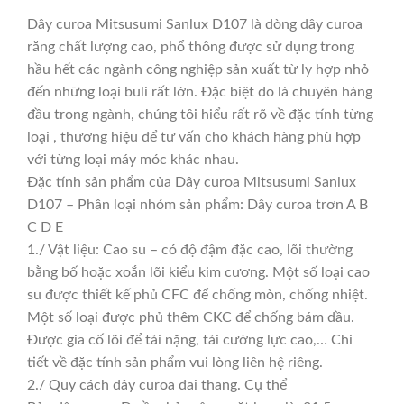
Dây curoa Mitsusumi Sanlux D107 là dòng dây curoa
răng chất lượng cao, phổ thông được sử dụng trong
hầu hết các ngành công nghiệp sản xuất từ ly hợp nhỏ
đến những loại buli rất lớn. Đặc biệt do là chuyên hàng
đầu trong ngành, chúng tôi hiểu rất rõ về đặc tính từng
loại , thương hiệu để tư vấn cho khách hàng phù hợp
với từng loại máy móc khác nhau.
Đặc tính sản phẩm của Dây curoa Mitsusumi Sanlux
D107 – Phân loại nhóm sản phẩm: Dây curoa trơn A B
C D E
1./ Vật liệu: Cao su – có độ đậm đặc cao, lõi thường
bằng bố hoặc xoắn lõi kiểu kim cương. Một số loại cao
su được thiết kế phủ CFC để chống mòn, chống nhiệt.
Một số loại được phủ thêm CKC để chống bám dầu.
Được gia cố lõi để tải nặng, tải cường lực cao,… Chi
tiết về đặc tính sản phẩm vui lòng liên hệ riêng.
2./ Quy cách dây curoa đai thang. Cụ thể