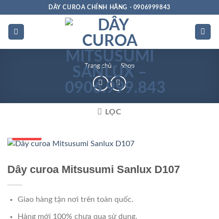
Bỏ
DÂY CUROA CHÍNH HÃNG - 0906999843
qua
nội
dung
Trang chủ
»
Shop
LỌC
Số 1 VN
Dây curoa Mitsusumi Sanlux D107
Giao hàng tận nơi trên toàn quốc.
Hàng mới 100% chưa qua sử dụng.