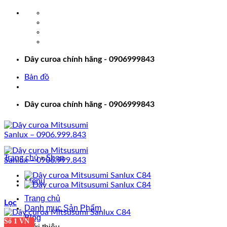
Bỏ
qua
nội
dung
Dây curoa chính hãng - 0906999843
Bản đồ
Dây curoa chính hãng - 0906999843
Trang chủ
»
Shop
Menu
Trang chủ
Lọc
Danh mục Sản Phẩm
Blog
Số 1 VN