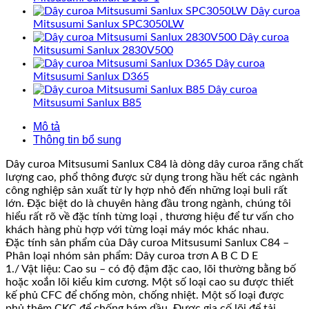
Dây curoa
Mitsusumi Sanlux SPC3050LW
Dây curoa
Mitsusumi Sanlux 2830V500
Dây curoa
Mitsusumi Sanlux D365
Dây curoa
Mitsusumi Sanlux B85
Mô tả
Thông tin bổ sung
Dây curoa Mitsusumi Sanlux C84 là dòng dây curoa răng chất
lượng cao, phổ thông được sử dụng trong hầu hết các ngành
công nghiệp sản xuất từ ly hợp nhỏ đến những loại buli rất
lớn. Đặc biệt do là chuyên hàng đầu trong ngành, chúng tôi
hiểu rất rõ về đặc tính từng loại , thương hiệu để tư vấn cho
khách hàng phù hợp với từng loại máy móc khác nhau.
Đặc tính sản phẩm của Dây curoa Mitsusumi Sanlux C84 –
Phân loại nhóm sản phẩm: Dây curoa trơn A B C D E
1./ Vật liệu: Cao su – có độ đậm đặc cao, lõi thường bằng bố
hoặc xoắn lõi kiểu kim cương. Một số loại cao su được thiết
kế phủ CFC để chống mòn, chống nhiệt. Một số loại được
phủ thêm CKC để chống bám dầu. Được gia cố lõi để tải