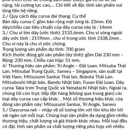
nặng, tải cường lực cao,… Chi tiết về đặc tính sản phẩm vui
lòng liên hệ riêng.
2./ Quy cách dây curoa đai thang. Cụ thể
Bản dây curoa C gồm bản rộng mặt lưng là: 22mm. Độ
dày/chiều cao tiêu chuẩn của dây curoa này là : 14mm
3./ Chu vi tim dây (ước tính): 2133,6mm. Chu vi vòng ngoài
dây ước tính : 2159mm , chu vi trong ước tính 2108,2mm .
Chu vi này là chu vi ước chừng.
Trọng lượng sản phẩm dự tính: 700 gram
Kích thước đóng gói sản phẩm (dự tính): gồm Dài 230 mm –
Rộng: 230 mm. Chiều cao hộp: 51 mm.
4/ Thương hiệu sản phẩm: Tri Angle – Đài Loan. Mitsuba Thái
Lan. Mitsubai Trung Quốc. Sanwu – Singapore, sản xuất tại
Việt Nam. Mitsusumi Sanlux Thái lan, Robota Thái Lan.
Mitsuboshi Nhật bản, Bando Nhật bản. Fusan Đài Loan. Dây
curoa Taka trơn Trung Quốc và Yamatachi Nhật bản. Ngoài ra,
chúng tôi còn trực tiếp đặt hàng (không qua trung gian) các
loại dây curoa cao cấp khác. . Một số thương hiệu khác của
dòng sản phẩm này: Mitsusumi Sanlux, Tri Angle, Sanwu
5./ Daycuroa.net – nhập về số lượng lớn với tồn kho lên tới
vài ngàn sợi mỗi loại. Chủng loại sản phẩm đa dạng gồm nhiều
thương hiệu, chất lượng và giá thành khác nhau. Mỗi loại đều
có đặc tính sản phẩm và chất lượng riêng phù hợp với nhiều