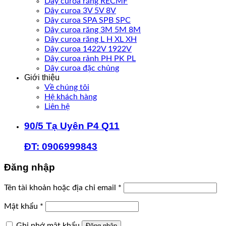
Dây curoa răng RECMF
Dây curoa 3V 5V 8V
Dây curoa SPA SPB SPC
Dây curoa răng 3M 5M 8M
Dây curoa răng L H XL XH
Dây curoa 1422V 1922V
Dây curoa rảnh PH PK PL
Dây curoa đặc chủng
Giới thiệu
Về chúng tôi
Hệ khách hàng
Liên hệ
90/5 Tạ Uyên P4 Q11
ĐT: 0906999843
Đăng nhập
Bắt
Tên tài khoản hoặc địa chỉ email
*
buộc
Bắt
Mật khẩu
*
buộc
Ghi nhớ mật khẩu
Đăng nhập