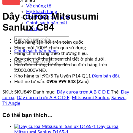
Giới thiệu
Về chúng tôi
Hệ khách hàng
Dây curoa Mitsusumi
Chính sách bán hàng
Chính sách bảo mật
Sanlux C84
Liên lạc
Tìm
Giao hàng tận nơi trên toàn quốc.
kiếm:
Hàng mới 100% chưa qua sử dụng.
Chính sách bán hàng
Hàng chính hãng theo thương hiệu.
Quy cách kỹ thuật: xem chi tiết ở phía dưới.
Tìm
Hoá đơn chứng từ đầy đủ cho đơn hàng trên
kiếm:
2.000.000VNĐ.
Kho hàng tại :90/5 Tạ Uyên P14 Q11
(Xem bản đồ)
.
Hotline tư vấn:
0906 999 843 (Zalo).
SKU:
SKU849
Danh mục:
Dây curoa trơn A B C D E
Thẻ:
Day
curoa
,
Dây curoa trơn A B C D E
,
Mitsusumi Sanlux
,
Sanwu
,
Tri Angle
Có thể bạn thích…
Dây curoa
Mitsusumi Sanlux D165-1