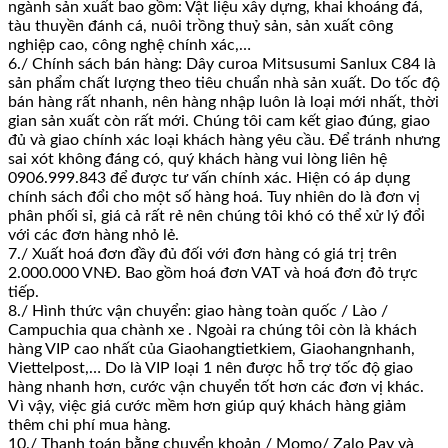
ngành sản xuất bao gồm: Vật liệu xây dựng, khai khoáng đá,
tàu thuyền đánh cá, nuôi trồng thuỷ sản, sản xuất công
nghiệp cao, công nghệ chính xác,…
6./ Chính sách bán hàng: Dây curoa Mitsusumi Sanlux C84 là
sản phẩm chất lượng theo tiêu chuẩn nhà sản xuất. Do tốc độ
bán hàng rất nhanh, nên hàng nhập luôn là loại mới nhất, thời
gian sản xuất còn rất mới. Chúng tôi cam kết giao đúng, giao
đủ và giao chính xác loại khách hàng yêu cầu. Để tránh nhưng
sai xót không đáng có, quý khách hàng vui lòng liên hệ
0906.999.843 để được tư vấn chính xác. Hiện có áp dụng
chính sách đổi cho một số hàng hoá. Tuy nhiên do là đơn vị
phân phối sỉ, giá cả rất rẻ nên chúng tôi khó có thể xử lý đổi
với các đơn hàng nhỏ lẻ.
7./ Xuất hoá đơn đầy đủ đối với đơn hàng có giá trị trên
2.000.000 VNĐ. Bao gồm hoá đơn VAT và hoá đơn đỏ trực
tiếp.
8./ Hình thức vận chuyển: giao hàng toàn quốc / Lào /
Campuchia qua chành xe . Ngoài ra chúng tôi còn là khách
hàng VIP cao nhất của Giaohangtietkiem, Giaohangnhanh,
Viettelpost,… Do là VIP loại 1 nên được hỗ trợ tốc độ giao
hàng nhanh hơn, cước vận chuyển tốt hơn các đơn vị khác.
Vì vậy, việc giá cước mềm hơn giúp quý khách hàng giảm
thêm chi phí mua hàng.
10./ Thanh toán bằng chuyển khoản / Momo/ Zalo Pay và