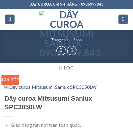
Bỏ
DÂY CUROA CHÍNH HÃNG - 0906999843
qua
nội
dung
Trang chủ
»
Shop
LỌC
GIÁ TỐT
GIÁ SỈ
Dây curoa Mitsusumi Sanlux
SPC3050LW
Giao hàng tận nơi trên toàn quốc.