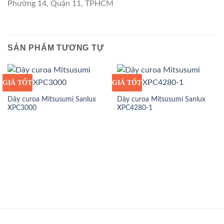
Phường 14, Quận 11, TPHCM
SẢN PHẨM TƯƠNG TỰ
GIÁ TỐT
GIÁ SỈ
GIÁ TỐT
GIÁ SỈ
Dây curoa Mitsusumi Sanlux
Dây curoa Mitsusumi Sanlux
XPC3000
XPC4280-1