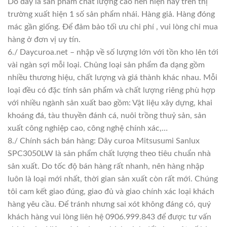
Do đây là sản phẩm chất lượng cao nên hiện nay trên thị
trường xuất hiện 1 số sản phẩm nhái. Hàng giả. Hàng đóng
mác gần giống. Để đảm bảo tối ưu chi phí , vui lòng chỉ mua
hàng ở đơn vị uy tín.
6./ Daycuroa.net – nhập về số lượng lớn với tồn kho lên tới
vài ngàn sợi mỗi loại. Chủng loại sản phẩm đa dạng gồm
nhiều thương hiệu, chất lượng và giá thành khác nhau. Mỗi
loại đều có đặc tính sản phẩm và chất lượng riêng phù hợp
với nhiều ngành sản xuất bao gồm: Vật liệu xây dựng, khai
khoáng đá, tàu thuyền đánh cá, nuôi trồng thuỷ sản, sản
xuất công nghiệp cao, công nghệ chính xác,…
8./ Chính sách bán hàng: Dây curoa Mitsusumi Sanlux
SPC3050LW là sản phẩm chất lượng theo tiêu chuẩn nhà
sản xuất. Do tốc độ bán hàng rất nhanh, nên hàng nhập
luôn là loại mới nhất, thời gian sản xuất còn rất mới. Chúng
tôi cam kết giao đúng, giao đủ và giao chính xác loại khách
hàng yêu cầu. Để tránh nhưng sai xót không đáng có, quý
khách hàng vui lòng liên hệ 0906.999.843 để được tư vấn