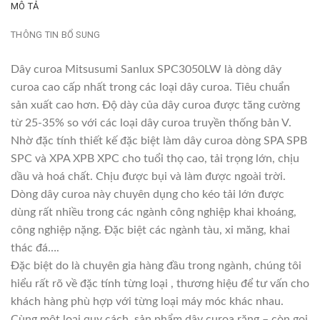
MÔ TẢ
THÔNG TIN BỔ SUNG
Dây curoa Mitsusumi Sanlux SPC3050LW là dòng dây
curoa cao cấp nhất trong các loại dây curoa. Tiêu chuẩn
sản xuất cao hơn. Độ dày của dây curoa được tăng cường
từ 25-35% so với các loại dây curoa truyền thống bản V.
Nhờ đặc tính thiết kế đặc biệt làm dây curoa dòng SPA SPB
SPC và XPA XPB XPC cho tuổi thọ cao, tải trọng lớn, chịu
dầu và hoá chất. Chịu được bụi và làm được ngoài trời.
Dòng dây curoa này chuyên dụng cho kéo tải lớn được
dùng rất nhiều trong các ngành công nghiệp khai khoáng,
công nghiệp nặng. Đặc biệt các ngành tàu, xi măng, khai
thác đá….
Đặc biệt do là chuyên gia hàng đầu trong ngành, chúng tôi
hiểu rất rõ về đặc tính từng loại , thương hiệu để tư vấn cho
khách hàng phù hợp với từng loại máy móc khác nhau.
Cùng một loại quy cách, sản phẩm dây curoa răng – còn gọi