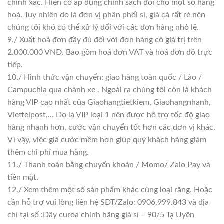
chính xác. Hiện có áp dụng chính sách đổi cho một số hàng
hoá. Tuy nhiên do là đơn vị phân phối sỉ, giá cả rất rẻ nên
chúng tôi khó có thể xử lý đổi với các đơn hàng nhỏ lẻ.
9./ Xuất hoá đơn đầy đủ đối với đơn hàng có giá trị trên
2.000.000 VNĐ. Bao gồm hoá đơn VAT và hoá đơn đỏ trực
tiếp.
10./ Hình thức vận chuyển: giao hàng toàn quốc / Lào /
Campuchia qua chành xe . Ngoài ra chúng tôi còn là khách
hàng VIP cao nhất của Giaohangtietkiem, Giaohangnhanh,
Viettelpost,… Do là VIP loại 1 nên được hỗ trợ tốc độ giao
hàng nhanh hơn, cước vận chuyển tốt hơn các đơn vị khác.
Vì vậy, việc giá cước mềm hơn giúp quý khách hàng giảm
thêm chi phí mua hàng.
11./ Thanh toán bằng chuyển khoản / Momo/ Zalo Pay và
tiền mặt.
12./ Xem thêm một số sản phẩm khác cùng loại răng. Hoặc
cần hỗ trợ vui lòng liên hệ SĐT/Zalo: 0906.999.843 và địa
chỉ tại số :Dây curoa chính hãng giá sỉ – 90/5 Tạ Uyên