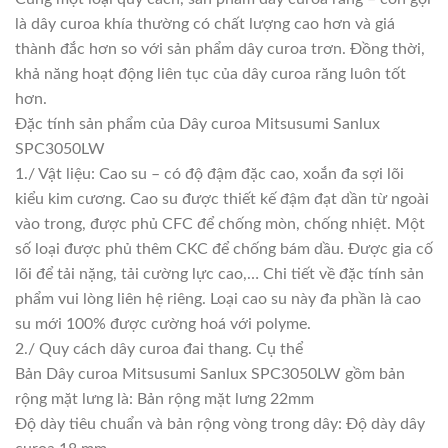
là dây curoa khía thường có chất lượng cao hơn và giá
thành đắc hơn so với sản phẩm dây curoa trơn. Đồng thời,
khả năng hoạt động liên tục của dây curoa răng luôn tốt
hơn.
Đặc tính sản phẩm của Dây curoa Mitsusumi Sanlux
SPC3050LW
1./ Vật liệu: Cao su – có độ đậm đặc cao, xoắn đa sợi lõi
kiểu kim cương. Cao su được thiết kế đậm đạt dần từ ngoài
vào trong, được phủ CFC để chống mòn, chống nhiệt. Một
số loại được phủ thêm CKC để chống bám dầu. Được gia cố
lõi để tải nặng, tải cường lực cao,… Chi tiết về đặc tính sản
phẩm vui lòng liên hệ riêng. Loại cao su này đa phần là cao
su mới 100% được cường hoá với polyme.
2./ Quy cách dây curoa đai thang. Cụ thể
Bản Dây curoa Mitsusumi Sanlux SPC3050LW gồm bản
rộng mặt lưng là: Bản rộng mặt lưng 22mm
Độ dày tiêu chuẩn và bản rộng vòng trong dây: Độ dày dây