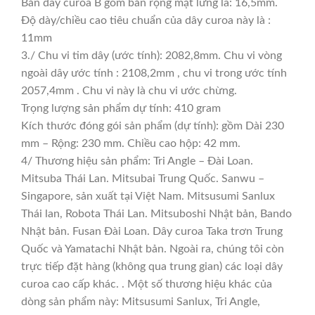
Bản dây curoa B gồm bản rộng mặt lưng là: 16,5mm.
Độ dày/chiều cao tiêu chuẩn của dây curoa này là :
11mm
3./ Chu vi tim dây (ước tính): 2082,8mm. Chu vi vòng
ngoài dây ước tính : 2108,2mm , chu vi trong ước tính
2057,4mm . Chu vi này là chu vi ước chừng.
Trọng lượng sản phẩm dự tính: 410 gram
Kích thước đóng gói sản phẩm (dự tính): gồm Dài 230
mm – Rộng: 230 mm. Chiều cao hộp: 42 mm.
4/ Thương hiệu sản phẩm: Tri Angle – Đài Loan.
Mitsuba Thái Lan. Mitsubai Trung Quốc. Sanwu –
Singapore, sản xuất tại Việt Nam. Mitsusumi Sanlux
Thái lan, Robota Thái Lan. Mitsuboshi Nhật bản, Bando
Nhật bản. Fusan Đài Loan. Dây curoa Taka trơn Trung
Quốc và Yamatachi Nhật bản. Ngoài ra, chúng tôi còn
trực tiếp đặt hàng (không qua trung gian) các loại dây
curoa cao cấp khác. . Một số thương hiệu khác của
dòng sản phẩm này: Mitsusumi Sanlux, Tri Angle,