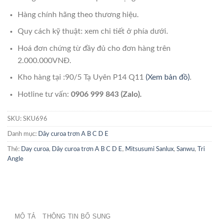
Hàng chính hãng theo thương hiệu.
Quy cách kỹ thuật: xem chi tiết ở phía dưới.
Hoá đơn chứng từ đầy đủ cho đơn hàng trên
2.000.000VNĐ.
Kho hàng tại :90/5 Tạ Uyên P14 Q11
(Xem bản đồ)
.
Hotline tư vấn:
0906 999 843 (Zalo).
SKU:
SKU696
Danh mục:
Dây curoa trơn A B C D E
Thẻ:
Day curoa
,
Dây curoa trơn A B C D E
,
Mitsusumi Sanlux
,
Sanwu
,
Tri
Angle
MÔ TẢ
THÔNG TIN BỔ SUNG