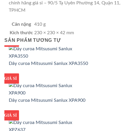
chính hãng giá sỉ – 90/5 Tạ Uyên Phường 14, Quận 11,
TPHCM
Cân nặng
410 g
Kích thước
230 × 230 × 42 mm
SẢN PHẨM TƯƠNG TỰ
GIÁ TỐT
GIÁ SỈ
Dây curoa Mitsusumi Sanlux XPA3550
GIÁ TỐT
GIÁ SỈ
Dây curoa Mitsusumi Sanlux XPA900
GIÁ TỐT
GIÁ SỈ