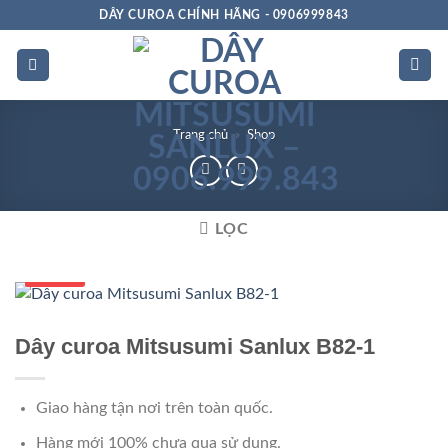
Bỏ
DÂY CUROA CHÍNH HÃNG - 0906999843
qua
nội
dung
Trang chủ
»
Shop
LỌC
Số 1 VN
Dây curoa Mitsusumi Sanlux B82-1
Giao hàng tận nơi trên toàn quốc.
Hàng mới 100% chưa qua sử dụng.