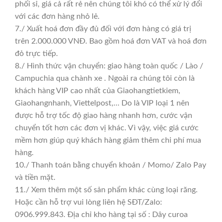
phối sỉ, giá cả rất rẻ nên chúng tôi khó có thể xử lý đổi
với các đơn hàng nhỏ lẻ.
7./ Xuất hoá đơn đầy đủ đối với đơn hàng có giá trị
trên 2.000.000 VNĐ. Bao gồm hoá đơn VAT và hoá đơn
đỏ trực tiếp.
8./ Hình thức vận chuyển: giao hàng toàn quốc / Lào /
Campuchia qua chành xe . Ngoài ra chúng tôi còn là
khách hàng VIP cao nhất của Giaohangtietkiem,
Giaohangnhanh, Viettelpost,… Do là VIP loại 1 nên
được hỗ trợ tốc độ giao hàng nhanh hơn, cước vận
chuyển tốt hơn các đơn vị khác. Vì vậy, việc giá cước
mềm hơn giúp quý khách hàng giảm thêm chi phí mua
hàng.
10./ Thanh toán bằng chuyển khoản / Momo/ Zalo Pay
và tiền mặt.
11./ Xem thêm một số sản phẩm khác cùng loại răng.
Hoặc cần hỗ trợ vui lòng liên hệ SĐT/Zalo:
0906.999.843. Địa chỉ kho hàng tại số : Dây curoa