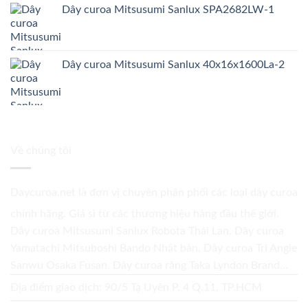
Dây curoa Mitsusumi Sanlux SPA2682LW-1
Dây curoa Mitsusumi Sanlux 40x16x1600La-2
Về chúng tôi
Daycuroa.net
là đơn vị chuyên phân phối các loại dây curoa
chính hãng. Giá sỉ từ các thương hiệu hàng đầu thế giới.
Dây curoa Mitsusumi Sanlux Robota Thái Lan. Dây curoa
Yamatachi Mitsuboshi Bando Nhật bản. Dây curoa Tri Angle
Sanwu Osaka Fusan. Dây curoa răng Taka Lyndon Brand...
Địa điểm giao dịch: 90/5 Tạ Uyên P. 4 Q.11, TP.HCM