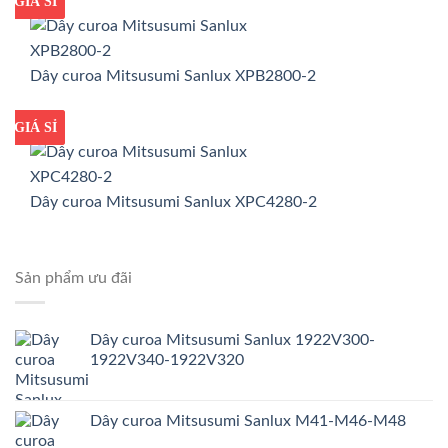
GIÁ TỐT
GIÁ SỈ
Dây curoa Mitsusumi Sanlux XPB2800-2
GIÁ TỐT
GIÁ SỈ
Dây curoa Mitsusumi Sanlux XPC4280-2
Sản phẩm ưu đãi
Dây curoa Mitsusumi Sanlux 1922V300-
1922V340-1922V320
Dây curoa Mitsusumi Sanlux M41-M46-M48