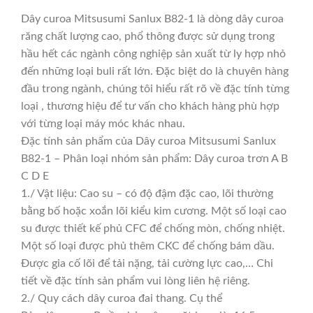
Dây curoa Mitsusumi Sanlux B82-1 là dòng dây curoa
răng chất lượng cao, phổ thông được sử dụng trong
hầu hết các ngành công nghiệp sản xuất từ ly hợp nhỏ
đến những loại buli rất lớn. Đặc biệt do là chuyên hàng
đầu trong ngành, chúng tôi hiểu rất rõ về đặc tính từng
loại , thương hiệu để tư vấn cho khách hàng phù hợp
với từng loại máy móc khác nhau.
Đặc tính sản phẩm của Dây curoa Mitsusumi Sanlux
B82-1 – Phân loại nhóm sản phẩm: Dây curoa trơn A B
C D E
1./ Vật liệu: Cao su – có độ đậm đặc cao, lõi thường
bằng bố hoặc xoắn lõi kiểu kim cương. Một số loại cao
su được thiết kế phủ CFC để chống mòn, chống nhiệt.
Một số loại được phủ thêm CKC để chống bám dầu.
Được gia cố lõi để tải nặng, tải cường lực cao,… Chi
tiết về đặc tính sản phẩm vui lòng liên hệ riêng.
2./ Quy cách dây curoa đai thang. Cụ thể