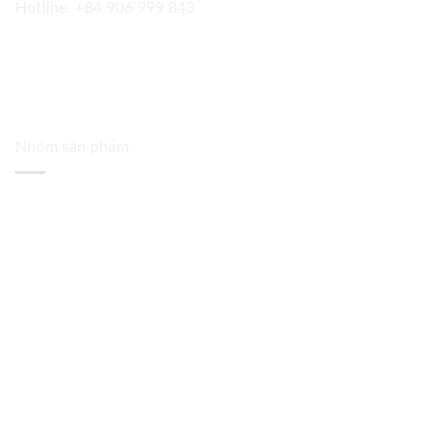
Hotline:
+84 906 999 843
Nhóm sản phẩm