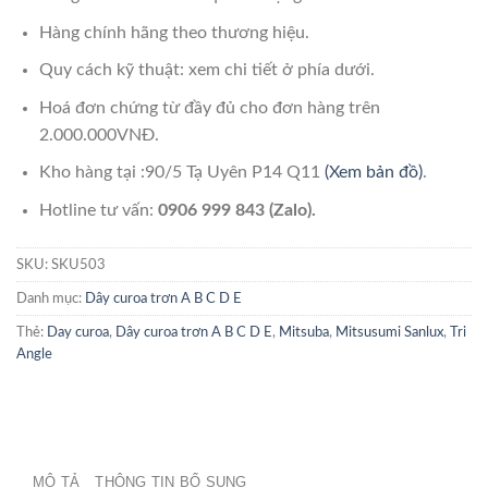
Hàng chính hãng theo thương hiệu.
Quy cách kỹ thuật: xem chi tiết ở phía dưới.
Hoá đơn chứng từ đầy đủ cho đơn hàng trên
2.000.000VNĐ.
Kho hàng tại :90/5 Tạ Uyên P14 Q11
(Xem bản đồ)
.
Hotline tư vấn:
0906 999 843 (Zalo).
SKU:
SKU503
Danh mục:
Dây curoa trơn A B C D E
Thẻ:
Day curoa
,
Dây curoa trơn A B C D E
,
Mitsuba
,
Mitsusumi Sanlux
,
Tri
Angle
MÔ TẢ
THÔNG TIN BỔ SUNG