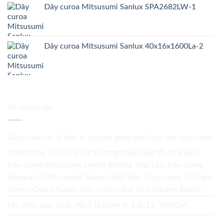
Dây curoa Mitsusumi Sanlux SPA2682LW-1
Dây curoa Mitsusumi Sanlux 40x16x1600La-2
Về chúng tôi
Daycuroa.net
là đơn vị chuyên phân phối các loại dây curoa
chính hãng. Giá sỉ từ các thương hiệu hàng đầu thế giới.
Dây curoa Mitsusumi Sanlux Robota Thái Lan. Dây curoa
Yamatachi Mitsuboshi Bando Nhật bản. Dây curoa Tri Angle
Sanwu Osaka Fusan. Dây curoa răng Taka Lyndon Brand...
Địa điểm giao dịch: 90/5 Tạ Uyên P. 4 Q.11, TP.HCM