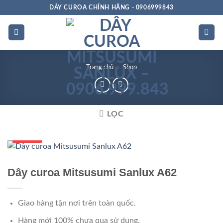
Bỏ
DÂY CUROA CHÍNH HÃNG - 0906999843
qua
nội
dung
Trang chủ
»
Shop
LỌC
Số 1 VN
Dây curoa Mitsusumi Sanlux A62
Giao hàng tận nơi trên toàn quốc.
Hàng mới 100% chưa qua sử dụng.