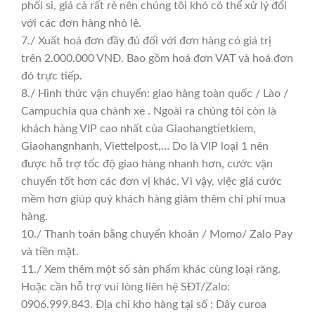
phối sỉ, giá cả rất rẻ nên chúng tôi khó có thể xử lý đổi
với các đơn hàng nhỏ lẻ.
7./ Xuất hoá đơn đầy đủ đối với đơn hàng có giá trị
trên 2.000.000 VNĐ. Bao gồm hoá đơn VAT và hoá đơn
đỏ trực tiếp.
8./ Hình thức vận chuyển: giao hàng toàn quốc / Lào /
Campuchia qua chành xe . Ngoài ra chúng tôi còn là
khách hàng VIP cao nhất của Giaohangtietkiem,
Giaohangnhanh, Viettelpost,… Do là VIP loại 1 nên
được hỗ trợ tốc độ giao hàng nhanh hơn, cước vận
chuyển tốt hơn các đơn vị khác. Vì vậy, việc giá cước
mềm hơn giúp quý khách hàng giảm thêm chi phí mua
hàng.
10./ Thanh toán bằng chuyển khoản / Momo/ Zalo Pay
và tiền mặt.
11./ Xem thêm một số sản phẩm khác cùng loại răng.
Hoặc cần hỗ trợ vui lòng liên hệ SĐT/Zalo:
0906.999.843. Địa chỉ kho hàng tại số : Dây curoa