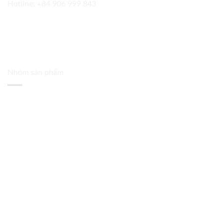
Hotline:
+84 906 999 843
Nhóm sản phẩm