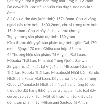
Bản dây curoa A gồm bản rộng mặt lưng là: 12,7mm.
Độ dày/chiều cao tiêu chuẩn của dây curoa này là :
8mm
3./ Chu vi tim dây (ước tính): 1574,8mm. Chu vi vòng
ngoài dây ước tính : 1600,2mm , chu vi trong ước tính
1549,4mm . Chu vi này là chu vi ước chừng.
Trọng lượng sản phẩm dự tính: 180 gram
Kích thước đóng gói sản phẩm (dự tính): gồm Dài 170
mm – Rộng: 170 mm. Chiều cao hộp: 33 mm.
4/ Thương hiệu sản phẩm: Tri Angle – Đài Loan.
Mitsuba Thái Lan. Mitsubai Trung Quốc. Sanwu –
Singapore, sản xuất tại Việt Nam. Mitsusumi Sanlux
Thái lan, Robota Thái Lan. Mitsuboshi Nhật bản, Bando
Nhật bản. Fusan Đài Loan. Dây curoa Taka trơn Trung
Quốc và Yamatachi Nhật bản. Ngoài ra, chúng tôi còn
trực tiếp đặt hàng (không qua trung gian) các loại dây
curoa cao cấp khác. . Một số thương hiệu khác của
dòng sản phẩm này: Mitsusumi Sanlux, Tri Angle,