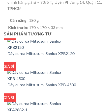
chính hãng giá sỉ – 90/5 Tạ Uyên Phường 14, Quận 11,
TPHCM
Cân nặng
180 g
Kích thước
170 × 170 × 33 mm
SẢN PHẨM TƯƠNG TỰ
GIÁ TỐT
GIÁ SỈ
Dây curoa Mitsusumi Sanlux XPB2120
GIÁ TỐT
GIÁ SỈ
Dây curoa Mitsusumi Sanlux XPB-4500
GIÁ TỐT
GIÁ SỈ