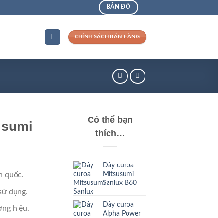
BẢN ĐỒ
CHÍNH SÁCH BÁN HÀNG
Có thể bạn
usumi
thích…
Dây curoa
Mitsusumi
n quốc.
Sanlux B60
sử dụng.
Dây curoa
ng hiệu.
Alpha Power