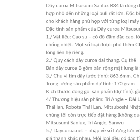
Dây curoa Mitsusumi Sanlux B34 là dòng dâ
hợp nhỏ đến những loại buli rất lớn. Đặc bi
cho khách hàng phù hợp với từng loại máy
Đặc tính sản phẩm của Dây curoa Mitsusum
1./ Vật liệu: Cao su – có độ đậm đặc cao, 
chống nhiệt. Một số loại được phủ thêm CKC
lòng liên hệ riêng.
2./ Quy cách dây curoa đai thang. Cụ thể
Bản dây curoa B gồm bản rộng mặt lưng là
3./ Chu vi tim dây (ước tính): 863,6mm. Ch
Trọng lượng sản phẩm dự tính: 170 gram
Kích thước đóng gói sản phẩm (dự tính): 
4/ Thương hiệu sản phẩm: Tri Angle – Đài 
Thái lan, Robota Thái Lan. Mitsuboshi Nhậ
chúng tôi còn trực tiếp đặt hàng (không qu
Mitsusumi Sanlux, Tri Angle, Sanwu
5./ Daycuroa.net – nhập về số lượng lớn vớ
giá thành khác nhau. Mỗi loại đều có đặc t