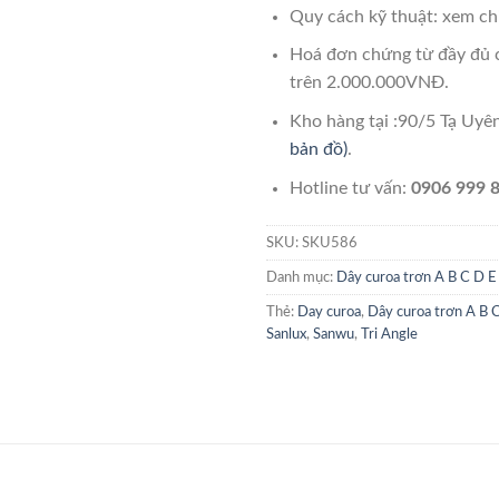
Quy cách kỹ thuật: xem chi
Hoá đơn chứng từ đầy đủ 
trên 2.000.000VNĐ.
Kho hàng tại :90/5 Tạ Uy
bản đồ)
.
Hotline tư vấn:
0906 999 8
SKU:
SKU586
Danh mục:
Dây curoa trơn A B C D E
Thẻ:
Day curoa
,
Dây curoa trơn A B 
Sanlux
,
Sanwu
,
Tri Angle