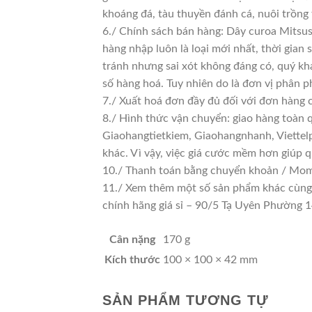
khoáng đá, tàu thuyền đánh cá, nuôi trồng
6./ Chính sách bán hàng: Dây curoa Mitsus
hàng nhập luôn là loại mới nhất, thời gian 
tránh nhưng sai xót không đáng có, quý kh
số hàng hoá. Tuy nhiên do là đơn vị phân phố
7./ Xuất hoá đơn đầy đủ đối với đơn hàng 
8./ Hình thức vận chuyển: giao hàng toàn 
Giaohangtietkiem, Giaohangnhanh, Viettelp
khác. Vì vậy, việc giá cước mềm hơn giúp 
10./ Thanh toán bằng chuyển khoản / Momo
11./ Xem thêm một số sản phẩm khác cùng lo
chính hãng giá sỉ – 90/5 Tạ Uyên Phường
Cân nặng
170 g
Kích thước
100 × 100 × 42 mm
SẢN PHẨM TƯƠNG TỰ
GIÁ TỐT
GIÁ SỈ