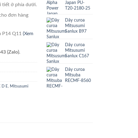
Japan PU-
 tiết ở phía dưới.
T20-2180-25
cho đơn hàng
Dây curoa
Mitsusumi
Sanlux B97
ên P14 Q11
(Xem
Dây curoa
Mitsusumi
43 (Zalo).
Sanlux C167
Dây curoa
Mitsuba
RECMF-8560
C D E
,
Mitsusumi