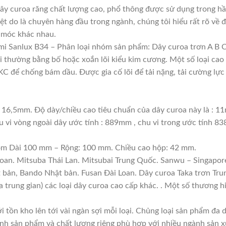
y curoa răng chất lượng cao, phổ thông được sử dụng trong hầu
ệt do là chuyên hàng đầu trong ngành, chúng tôi hiểu rất rõ về đ
 móc khác nhau.
i Sanlux B34 – Phân loại nhóm sản phẩm: Dây curoa trơn A B 
lõi thường bằng bố hoặc xoắn lõi kiểu kim cương. Một số loại c
 để chống bám dầu. Được gia cố lõi để tải nặng, tải cường lực 
: 16,5mm. Độ dày/chiều cao tiêu chuẩn của dây curoa này là : 
u vi vòng ngoài dây ước tính : 889mm , chu vi trong ước tính 83
gồm Dài 100 mm – Rộng: 100 mm. Chiều cao hộp: 42 mm.
Loan. Mitsuba Thái Lan. Mitsubai Trung Quốc. Sanwu – Singapore
t bản, Bando Nhật bản. Fusan Đài Loan. Dây curoa Taka trơn Tru
a trung gian) các loại dây curoa cao cấp khác. . Một số thương 
i tồn kho lên tới vài ngàn sợi mỗi loại. Chủng loại sản phẩm đa
ính sản phẩm và chất lượng riêng phù hợp với nhiều ngành sản x