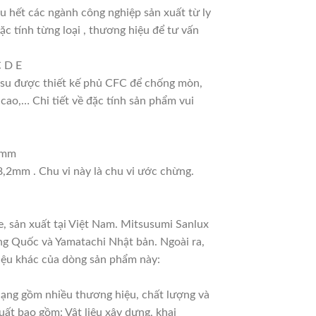
 hết các ngành công nghiệp sản xuất từ ly
ặc tính từng loại , thương hiệu để tư vấn
C D E
ao su được thiết kế phủ CFC để chống mòn,
cao,… Chi tiết về đặc tính sản phẩm vui
11mm
8,2mm . Chu vi này là chu vi ước chừng.
, sản xuất tại Việt Nam. Mitsusumi Sanlux
ng Quốc và Yamatachi Nhật bản. Ngoài ra,
hiệu khác của dòng sản phẩm này:
 dạng gồm nhiều thương hiệu, chất lượng và
uất bao gồm: Vật liệu xây dựng, khai