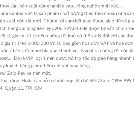
 thuỷ sản, sản xuất công nghiệp cao, công nghệ chính xác,…
umi Sanlux B34 là sản phẩm chất lượng theo tiêu chuẩn nhà sản
sản xuất còn rất mới. Chúng tôi cam kết giao đúng, giao đủ và gi
ách hàng vui lòng liên hệ 0906.999.843 để được tư vấn chính xá
i sỉ, giá cả rất rẻ nên chúng tôi khó có thể xử lý đổi với các đơ
có giá trị trên 2.000.000 VNĐ. Bao gồm hoá đơn VAT và hoá đơn 
quốc / Lào / Campuchia qua chành xe . Ngoài ra chúng tôi còn l
ost,… Do là VIP loại 1 nên được hỗ trợ tốc độ giao hàng nhanh
quý khách hàng giảm thêm chi phí mua hàng.
/ Zalo Pay và tiền mặt.
ại răng. Hoặc cần hỗ trợ vui lòng liên hệ SĐT/Zalo: 0906.999.8
 14, Quận 11, TPHCM