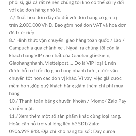
phối sỉ, giá cả rất rẻ nên chúng tôi khó có thể xử lý đổi
với các đơn hàng nhỏ lẻ.
7./ Xuất hoá đơn đầy đủ đối với đơn hàng có giá trị
trên 2.000.000 VNĐ. Bao gồm hoá đơn VAT và hoá đơn
đỏ trực tiếp.
8./ Hình thức vận chuyển: giao hàng toàn quốc / Lào /
Campuchia qua chành xe . Ngoài ra chúng tôi còn là
khách hàng VIP cao nhất của Giaohangtietkiem,
Giaohangnhanh, Viettelpost,… Do là VIP loại 1 nên
được hỗ trợ tốc độ giao hàng nhanh hơn, cước vận
chuyển tốt hơn các đơn vị khác. Vì vậy, việc giá cước
mềm hơn giúp quý khách hàng giảm thêm chi phí mua
hàng.
10./ Thanh toán bằng chuyển khoản / Momo/ Zalo Pay
và tiền mặt.
11./ Xem thêm một số sản phẩm khác cùng loại răng.
Hoặc cần hỗ trợ vui lòng liên hệ SĐT/Zalo:
0906.999.843. Địa chỉ kho hàng tại số : Dây curoa