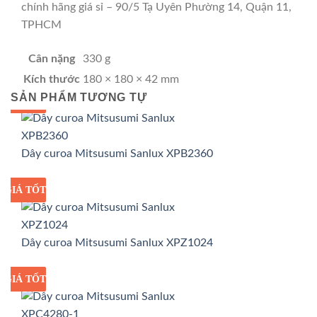
chính hãng giá sỉ – 90/5 Tạ Uyên Phường 14, Quận 11,
TPHCM
Cân nặng
330 g
Kích thước
180 × 180 × 42 mm
SẢN PHẨM TƯƠNG TỰ
GIÁ TỐT
GIÁ SỈ
Dây curoa Mitsusumi Sanlux XPB2360
GIÁ TỐT
GIÁ SỈ
Dây curoa Mitsusumi Sanlux XPZ1024
GIÁ TỐT
GIÁ SỈ