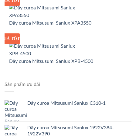
GIÁ TỐT
GIÁ SỈ
Dây curoa Mitsusumi Sanlux XPA3550
GIÁ TỐT
GIÁ SỈ
Dây curoa Mitsusumi Sanlux XPB-4500
Sản phẩm ưu đãi
Dây curoa Mitsusumi Sanlux C310-1
Dây curoa Mitsusumi Sanlux 1922V384-
1922V390