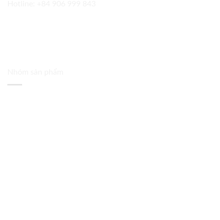
Hotline:
+84 906 999 843
Nhóm sản phẩm