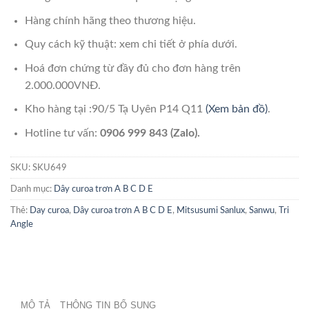
Hàng chính hãng theo thương hiệu.
Quy cách kỹ thuật: xem chi tiết ở phía dưới.
Hoá đơn chứng từ đầy đủ cho đơn hàng trên
2.000.000VNĐ.
Kho hàng tại :90/5 Tạ Uyên P14 Q11
(Xem bản đồ)
.
Hotline tư vấn:
0906 999 843 (Zalo).
SKU:
SKU649
Danh mục:
Dây curoa trơn A B C D E
Thẻ:
Day curoa
,
Dây curoa trơn A B C D E
,
Mitsusumi Sanlux
,
Sanwu
,
Tri
Angle
MÔ TẢ
THÔNG TIN BỔ SUNG