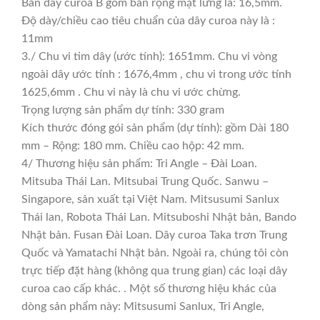
Bản dây curoa B gồm bản rộng mặt lưng là: 16,5mm.
Độ dày/chiều cao tiêu chuẩn của dây curoa này là :
11mm
3./ Chu vi tim dây (ước tính): 1651mm. Chu vi vòng
ngoài dây ước tính : 1676,4mm , chu vi trong ước tính
1625,6mm . Chu vi này là chu vi ước chừng.
Trọng lượng sản phẩm dự tính: 330 gram
Kích thước đóng gói sản phẩm (dự tính): gồm Dài 180
mm – Rộng: 180 mm. Chiều cao hộp: 42 mm.
4/ Thương hiệu sản phẩm: Tri Angle – Đài Loan.
Mitsuba Thái Lan. Mitsubai Trung Quốc. Sanwu –
Singapore, sản xuất tại Việt Nam. Mitsusumi Sanlux
Thái lan, Robota Thái Lan. Mitsuboshi Nhật bản, Bando
Nhật bản. Fusan Đài Loan. Dây curoa Taka trơn Trung
Quốc và Yamatachi Nhật bản. Ngoài ra, chúng tôi còn
trực tiếp đặt hàng (không qua trung gian) các loại dây
curoa cao cấp khác. . Một số thương hiệu khác của
dòng sản phẩm này: Mitsusumi Sanlux, Tri Angle,