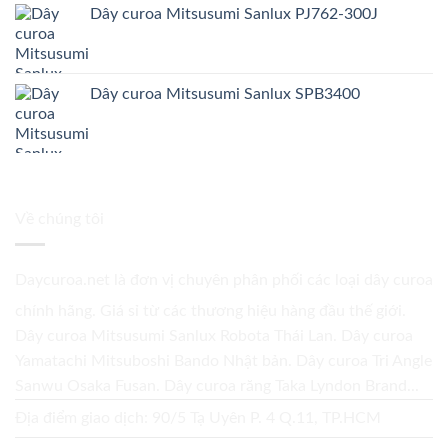
Dây curoa Mitsusumi Sanlux PJ762-300J
Dây curoa Mitsusumi Sanlux SPB3400
Về chúng tôi
Daycuroa.net
là đơn vị chuyên phân phối các loại dây curoa
chính hãng. Giá sỉ từ các thương hiệu hàng đầu thế giới.
Dây curoa Mitsusumi Sanlux Robota Thái Lan. Dây curoa
Yamatachi Mitsuboshi Bando Nhật bản. Dây curoa Tri Angle
Sanwu Osaka Fusan. Dây curoa răng Taka Lyndon Brand...
Địa điểm giao dịch: 90/5 Tạ Uyên P. 4 Q.11, TP.HCM