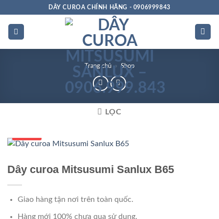
Bỏ
DÂY CUROA CHÍNH HÃNG - 0906999843
qua
nội
dung
Trang chủ
»
Shop
LỌC
Số 1 VN
Dây curoa Mitsusumi Sanlux B65
Giao hàng tận nơi trên toàn quốc.
Hàng mới 100% chưa qua sử dụng.