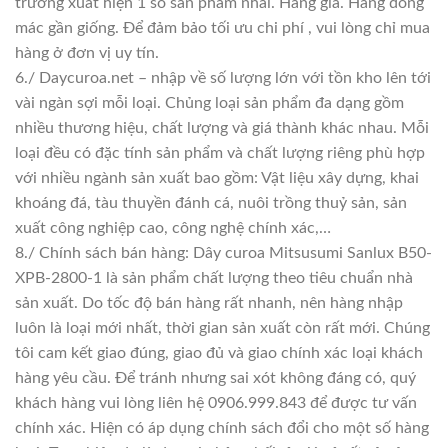
trường xuất hiện 1 số sản phẩm nhái. Hàng giả. Hàng đóng
mác gần giống. Để đảm bảo tối ưu chi phí , vui lòng chỉ mua
hàng ở đơn vị uy tín.
6./ Daycuroa.net – nhập về số lượng lớn với tồn kho lên tới
vài ngàn sợi mỗi loại. Chủng loại sản phẩm đa dạng gồm
nhiều thương hiệu, chất lượng và giá thành khác nhau. Mỗi
loại đều có đặc tính sản phẩm và chất lượng riêng phù hợp
với nhiều ngành sản xuất bao gồm: Vật liệu xây dựng, khai
khoáng đá, tàu thuyền đánh cá, nuôi trồng thuỷ sản, sản
xuất công nghiệp cao, công nghệ chính xác,…
8./ Chính sách bán hàng: Dây curoa Mitsusumi Sanlux B50-
XPB-2800-1 là sản phẩm chất lượng theo tiêu chuẩn nhà
sản xuất. Do tốc độ bán hàng rất nhanh, nên hàng nhập
luôn là loại mới nhất, thời gian sản xuất còn rất mới. Chúng
tôi cam kết giao đúng, giao đủ và giao chính xác loại khách
hàng yêu cầu. Để tránh nhưng sai xót không đáng có, quý
khách hàng vui lòng liên hệ 0906.999.843 để được tư vấn
chính xác. Hiện có áp dụng chính sách đổi cho một số hàng