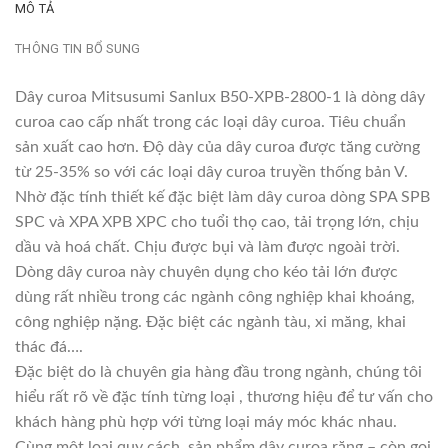
MÔ TẢ
THÔNG TIN BỔ SUNG
Dây curoa Mitsusumi Sanlux B50-XPB-2800-1 là dòng dây
curoa cao cấp nhất trong các loại dây curoa. Tiêu chuẩn
sản xuất cao hơn. Độ dày của dây curoa được tăng cường
từ 25-35% so với các loại dây curoa truyền thống bản V.
Nhờ đặc tính thiết kế đặc biệt làm dây curoa dòng SPA SPB
SPC và XPA XPB XPC cho tuổi thọ cao, tải trọng lớn, chịu
dầu và hoá chất. Chịu được bụi và làm được ngoài trời.
Dòng dây curoa này chuyên dụng cho kéo tải lớn được
dùng rất nhiều trong các ngành công nghiệp khai khoáng,
công nghiệp nặng. Đặc biệt các ngành tàu, xi măng, khai
thác đá….
Đặc biệt do là chuyên gia hàng đầu trong ngành, chúng tôi
hiểu rất rõ về đặc tính từng loại , thương hiệu để tư vấn cho
khách hàng phù hợp với từng loại máy móc khác nhau.
Cùng một loại quy cách, sản phẩm dây curoa răng – còn gọi