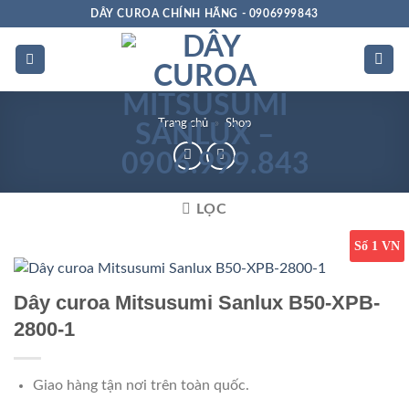
Bỏ
DÂY CUROA CHÍNH HÃNG - 0906999843
qua
nội
dung
Trang chủ
»
Shop
LỌC
Số 1 VN
Dây curoa Mitsusumi Sanlux B50-XPB-
2800-1
Giao hàng tận nơi trên toàn quốc.