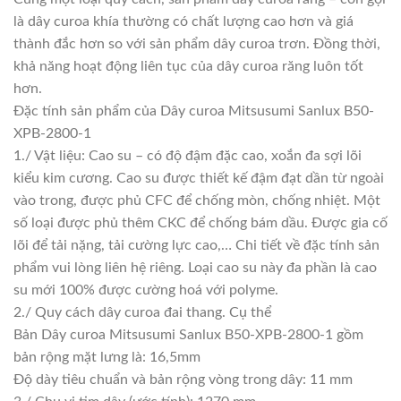
là dây curoa khía thường có chất lượng cao hơn và giá
thành đắc hơn so với sản phẩm dây curoa trơn. Đồng thời,
khả năng hoạt động liên tục của dây curoa răng luôn tốt
hơn.
Đặc tính sản phẩm của Dây curoa Mitsusumi Sanlux B50-
XPB-2800-1
1./ Vật liệu: Cao su – có độ đậm đặc cao, xoắn đa sợi lõi
kiểu kim cương. Cao su được thiết kế đậm đạt dần từ ngoài
vào trong, được phủ CFC để chống mòn, chống nhiệt. Một
số loại được phủ thêm CKC để chống bám dầu. Được gia cố
lõi để tải nặng, tải cường lực cao,… Chi tiết về đặc tính sản
phẩm vui lòng liên hệ riêng. Loại cao su này đa phần là cao
su mới 100% được cường hoá với polyme.
2./ Quy cách dây curoa đai thang. Cụ thể
Bản Dây curoa Mitsusumi Sanlux B50-XPB-2800-1 gồm
bản rộng mặt lưng là: 16,5mm
Độ dày tiêu chuẩn và bản rộng vòng trong dây: 11 mm