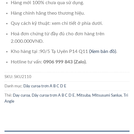
Hàng mới 100% chưa qua sử dụng.
Hàng chính hãng theo thương hiệu.
Quy cách kỹ thuật: xem chi tiết ở phía dưới.
Hoá đơn chứng từ đầy đủ cho đơn hàng trên
2.000.000VNĐ.
Kho hàng tại :90/5 Tạ Uyên P14 Q11
(Xem bản đồ)
.
Hotline tư vấn:
0906 999 843 (Zalo).
SKU:
SKU2110
Danh mục:
Dây curoa trơn A B C D E
Thẻ:
Day curoa
,
Dây curoa trơn A B C D E
,
Mitsuba
,
Mitsusumi Sanlux
,
Tri
Angle