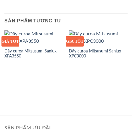
SẢN PHẨM TƯƠNG TỰ
GIÁ TỐT
GIÁ SỈ
GIÁ TỐT
GIÁ SỈ
Dây curoa Mitsusumi Sanlux
Dây curoa Mitsusumi Sanlux
XPA3550
XPC3000
SẢN PHẨM ƯU ĐÃI