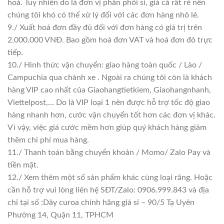
hoá. Tuy nhiên do là đơn vị phân phối sỉ, giá cả rất rẻ nên
chúng tôi khó có thể xử lý đổi với các đơn hàng nhỏ lẻ.
9./ Xuất hoá đơn đầy đủ đối với đơn hàng có giá trị trên
2.000.000 VNĐ. Bao gồm hoá đơn VAT và hoá đơn đỏ trực
tiếp.
10./ Hình thức vận chuyển: giao hàng toàn quốc / Lào /
Campuchia qua chành xe . Ngoài ra chúng tôi còn là khách
hàng VIP cao nhất của Giaohangtietkiem, Giaohangnhanh,
Viettelpost,… Do là VIP loại 1 nên được hỗ trợ tốc độ giao
hàng nhanh hơn, cước vận chuyển tốt hơn các đơn vị khác.
Vì vậy, việc giá cước mềm hơn giúp quý khách hàng giảm
thêm chi phí mua hàng.
11./ Thanh toán bằng chuyển khoản / Momo/ Zalo Pay và
tiền mặt.
12./ Xem thêm một số sản phẩm khác cùng loại răng. Hoặc
cần hỗ trợ vui lòng liên hệ SĐT/Zalo: 0906.999.843 và địa
chỉ tại số :Dây curoa chính hãng giá sỉ – 90/5 Tạ Uyên
Phường 14, Quận 11, TPHCM