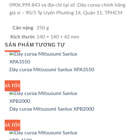
0906.999.843 và địa chỉ tại số :Dây curoa chính hãng
giá sỉ – 90/5 Tạ Uyên Phường 14, Quận 11, TPHCM
Cân nặng
250 g
Kích thước
140 × 140 × 42 mm
SẢN PHẨM TƯƠNG TỰ
GIÁ TỐT
GIÁ SỈ
Dây curoa Mitsusumi Sanlux XPA3550
GIÁ TỐT
GIÁ SỈ
Dây curoa Mitsusumi Sanlux XPB2000
GIÁ TỐT
GIÁ SỈ