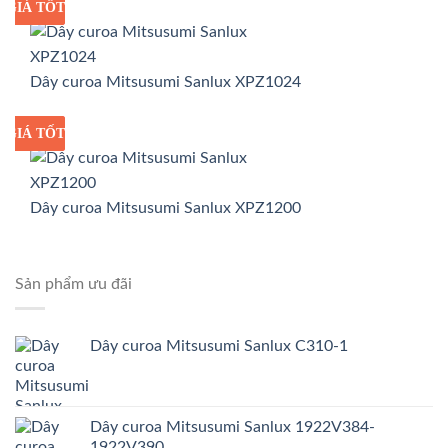
GIÁ TỐT
GIÁ SỈ
Dây curoa Mitsusumi Sanlux XPZ1024
GIÁ TỐT
GIÁ SỈ
Dây curoa Mitsusumi Sanlux XPZ1200
Sản phẩm ưu đãi
Dây curoa Mitsusumi Sanlux C310-1
Dây curoa Mitsusumi Sanlux 1922V384-
1922V390