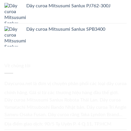
Dây curoa Mitsusumi Sanlux PJ762-300J
Dây curoa Mitsusumi Sanlux SPB3400
Về chúng tôi
Daycuroa.net
là đơn vị chuyên phân phối các loại dây curoa
chính hãng. Giá sỉ từ các thương hiệu hàng đầu thế giới.
Dây curoa Mitsusumi Sanlux Robota Thái Lan. Dây curoa
Yamatachi Mitsuboshi Bando Nhật bản. Dây curoa Tri Angle
Sanwu Osaka Fusan. Dây curoa răng Taka Lyndon Brand...
Địa điểm giao dịch: 90/5 Tạ Uyên P. 4 Q.11, TP.HCM