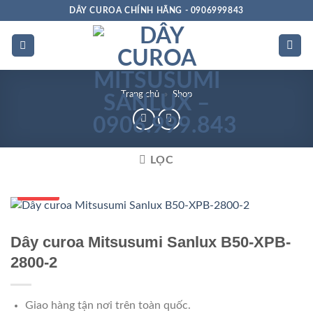
Bỏ
DÂY CUROA CHÍNH HÃNG - 0906999843
qua
nội
dung
Trang chủ
»
Shop
LỌC
Số 1 VN
Dây curoa Mitsusumi Sanlux B50-XPB-
2800-2
Giao hàng tận nơi trên toàn quốc.