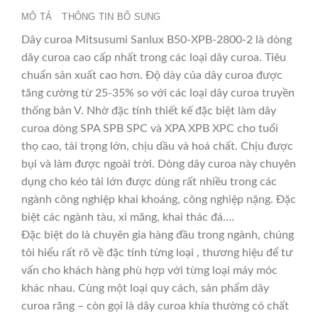
MÔ TẢ
THÔNG TIN BỔ SUNG
Dây curoa Mitsusumi Sanlux B50-XPB-2800-2 là dòng
dây curoa cao cấp nhất trong các loại dây curoa. Tiêu
chuẩn sản xuất cao hơn. Độ dày của dây curoa được
tăng cường từ 25-35% so với các loại dây curoa truyền
thống bản V. Nhờ đặc tính thiết kế đặc biệt làm dây
curoa dòng SPA SPB SPC và XPA XPB XPC cho tuổi
thọ cao, tải trọng lớn, chịu dầu và hoá chất. Chịu được
bụi và làm được ngoài trời. Dòng dây curoa này chuyên
dụng cho kéo tải lớn được dùng rất nhiều trong các
ngành công nghiệp khai khoáng, công nghiệp nặng. Đặc
biệt các ngành tàu, xi măng, khai thác đá….
Đặc biệt do là chuyên gia hàng đầu trong ngành, chúng
tôi hiểu rất rõ về đặc tính từng loại , thương hiệu để tư
vấn cho khách hàng phù hợp với từng loại máy móc
khác nhau. Cùng một loại quy cách, sản phẩm dây
curoa răng – còn gọi là dây curoa khía thường có chất