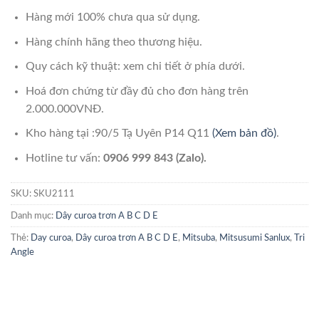
Hàng mới 100% chưa qua sử dụng.
Hàng chính hãng theo thương hiệu.
Quy cách kỹ thuật: xem chi tiết ở phía dưới.
Hoá đơn chứng từ đầy đủ cho đơn hàng trên
2.000.000VNĐ.
Kho hàng tại :90/5 Tạ Uyên P14 Q11
(Xem bản đồ)
.
Hotline tư vấn:
0906 999 843 (Zalo).
SKU:
SKU2111
Danh mục:
Dây curoa trơn A B C D E
Thẻ:
Day curoa
,
Dây curoa trơn A B C D E
,
Mitsuba
,
Mitsusumi Sanlux
,
Tri
Angle