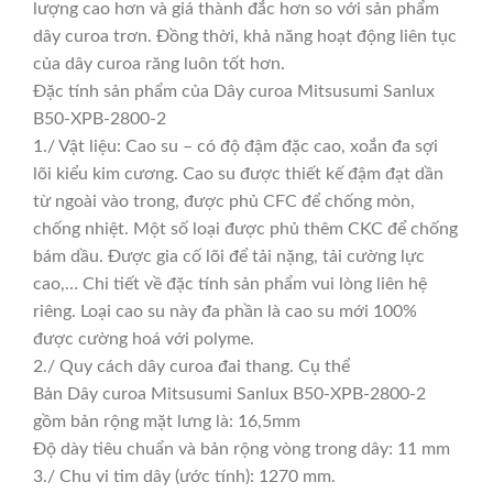
lượng cao hơn và giá thành đắc hơn so với sản phẩm
dây curoa trơn. Đồng thời, khả năng hoạt động liên tục
của dây curoa răng luôn tốt hơn.
Đặc tính sản phẩm của Dây curoa Mitsusumi Sanlux
B50-XPB-2800-2
1./ Vật liệu: Cao su – có độ đậm đặc cao, xoắn đa sợi
lõi kiểu kim cương. Cao su được thiết kế đậm đạt dần
từ ngoài vào trong, được phủ CFC để chống mòn,
chống nhiệt. Một số loại được phủ thêm CKC để chống
bám dầu. Được gia cố lõi để tải nặng, tải cường lực
cao,… Chi tiết về đặc tính sản phẩm vui lòng liên hệ
riêng. Loại cao su này đa phần là cao su mới 100%
được cường hoá với polyme.
2./ Quy cách dây curoa đai thang. Cụ thể
Bản Dây curoa Mitsusumi Sanlux B50-XPB-2800-2
gồm bản rộng mặt lưng là: 16,5mm
Độ dày tiêu chuẩn và bản rộng vòng trong dây: 11 mm
3./ Chu vi tim dây (ước tính): 1270 mm.