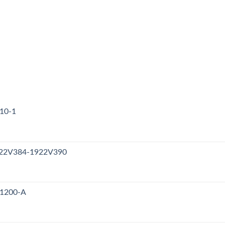
310-1
1922V384-1922V390
V1200-A