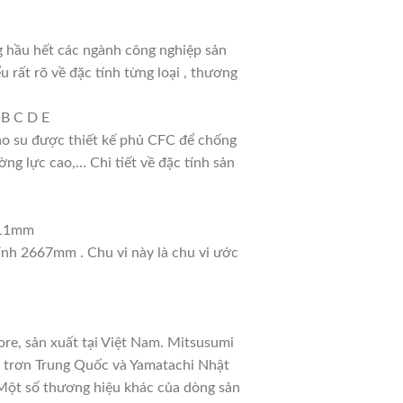
 hầu hết các ngành công nghiệp sản
u rất rõ về đặc tính từng loại , thương
 B C D E
cao su được thiết kế phủ CFC để chống
ng lực cao,… Chi tiết về đặc tính sản
: 11mm
tính 2667mm . Chu vi này là chu vi ước
re, sản xuất tại Việt Nam. Mitsusumi
a trơn Trung Quốc và Yamatachi Nhật
. Một số thương hiệu khác của dòng sản