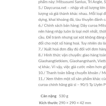
phẩm này: Mitsusumi Sanlux, Tri Angle,
5./ Daycuroa.net – nhập về số lượng lớn 
lượng và giá thành khác nhau. Mỗi loại 
dựng, khai khoáng đá, tàu thuyền đánh c
6./ Chính sách bán hàng: Dây curoa Mits
nên hàng nhập luôn là loại mới nhất, thờ
cầu. Để tránh nhưng sai xót không đáng 
đổi cho một số hàng hoá. Tuy nhiên do là 
7./ Xuất hoá đơn đầy đủ đối với đơn hàn
8./ Hình thức vận chuyển: giao hàng toà
Giaohangtietkiem, Giaohangnhanh, Viette
vị khác. Vì vậy, việc giá cước mềm hơn 
10./ Thanh toán bằng chuyển khoản / Mo
11./ Xem thêm một số sản phẩm khác cùng 
curoa chính hãng giá sỉ – 90/5 Tạ Uyê
Cân nặng
530 g
Kích thước
290 × 290 × 42 mm