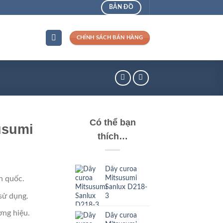
BẢN ĐỒ
CHÍNH SÁCH BÁN HÀNG
Có thể bạn
usumi
thích…
Dây curoa
Mitsusumi
n quốc.
Sanlux D218-
sử dụng.
3
ng hiệu.
Dây curoa