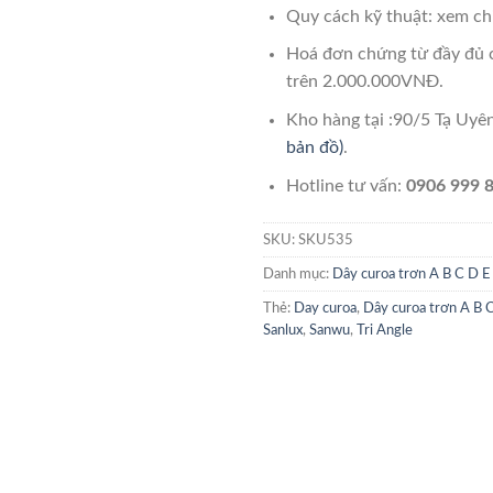
Quy cách kỹ thuật: xem chi
Hoá đơn chứng từ đầy đủ 
trên 2.000.000VNĐ.
Kho hàng tại :90/5 Tạ Uy
bản đồ)
.
Hotline tư vấn:
0906 999 8
SKU:
SKU535
Danh mục:
Dây curoa trơn A B C D E
Thẻ:
Day curoa
,
Dây curoa trơn A B 
Sanlux
,
Sanwu
,
Tri Angle