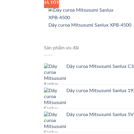
GIÁ TỐT
GIÁ SỈ
Dây curoa Mitsusumi Sanlux XPB-4500
Sản phẩm ưu đãi
Dây curoa Mitsusumi Sanlux C
Dây curoa Mitsusumi Sanlux 
Dây curoa Mitsusumi Sanlux 5