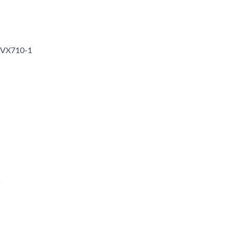
3VX710-1
1