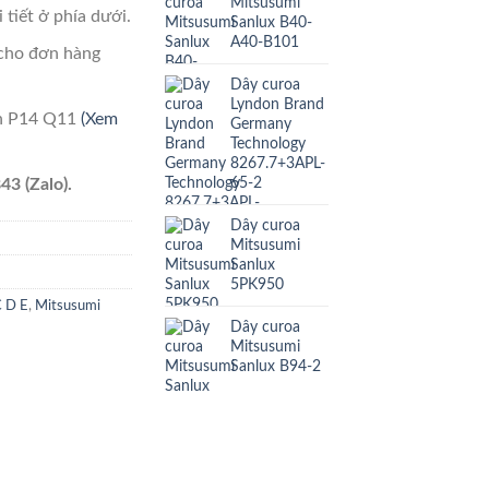
Mitsusumi
 tiết ở phía dưới.
Sanlux B40-
A40-B101
cho đơn hàng
Dây curoa
Lyndon Brand
ên P14 Q11
(Xem
Germany
Technology
8267.7+3APL-
65-2
43 (Zalo).
Dây curoa
Mitsusumi
Sanlux
5PK950
C D E
,
Mitsusumi
Dây curoa
Mitsusumi
Sanlux B94-2