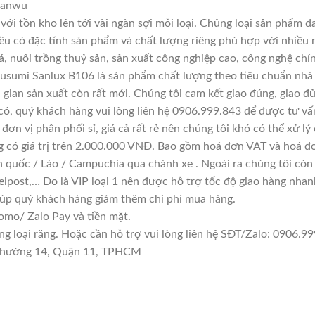
 Sanwu
với tồn kho lên tới vài ngàn sợi mỗi loại. Chủng loại sản phẩm 
đều có đặc tính sản phẩm và chất lượng riêng phù hợp với nhiều 
á, nuôi trồng thuỷ sản, sản xuất công nghiệp cao, công nghệ chí
usumi Sanlux B106 là sản phẩm chất lượng theo tiêu chuẩn nhà 
i gian sản xuất còn rất mới. Chúng tôi cam kết giao đúng, giao đ
có, quý khách hàng vui lòng liên hệ 0906.999.843 để được tư vấ
đơn vị phân phối sỉ, giá cả rất rẻ nên chúng tôi khó có thể xử lý
g có giá trị trên 2.000.000 VNĐ. Bao gồm hoá đơn VAT và hoá đơ
n quốc / Lào / Campuchia qua chành xe . Ngoài ra chúng tôi còn
lpost,… Do là VIP loại 1 nên được hỗ trợ tốc độ giao hàng nha
giúp quý khách hàng giảm thêm chi phí mua hàng.
mo/ Zalo Pay và tiền mặt.
loại răng. Hoặc cần hỗ trợ vui lòng liên hệ SĐT/Zalo: 0906.999
n Phường 14, Quận 11, TPHCM