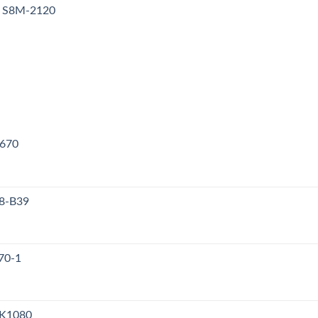
y S8M-2120
V670
38-B39
70-1
PK1080