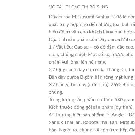
MÔ TẢ
THÔNG TIN BỔ SUNG
Dây curoa Mitsusumi Sanlux B106 là dòn
xuất từ ly hợp nhỏ đến những loại buli rấ
hiệu để tư vấn cho khách hàng phù hợp 
Đặc tính sản phẩm của Dây curoa Mitsus
1./ Vật liệu: Cao su – có độ đậm đặc cao
mòn, chống nhiệt. Một số loại được phủ 
phẩm vui lòng liên hệ riêng.
2./ Quy cách dây curoa đai thang. Cụ th
Bản dây curoa B gồm bản rộng mặt lưng 
3./ Chu vi tim dây (ước tính): 2692,4mm.
chừng.
Trọng lượng sản phẩm dự tính: 530 gram
Kích thước đóng gói sản phẩm (dự tính)
4/ Thương hiệu sản phẩm: Tri Angle – Đà
Sanlux Thái lan, Robota Thái Lan. Mitsu
bản. Ngoài ra, chúng tôi còn trực tiếp đ