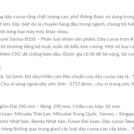
g dây curoa răng chất lượng cao, phổ thông được sử dụng trong
t lớn. Đặc biệt do là chuyên hàng đầu trong ngành, chúng tôi hiể
với từng loại máy móc khác nhau.
umi Sanlux B106 – Phân loại nhóm sản phẩm: Dây curoa trơn A
, lõi thường bằng bố hoặc xoắn lõi kiểu kim cương. Một số loại 
thêm CKC để chống bám dầu. Được gia cố lõi để tải nặng, tải cườ
ể
là: 16,5mm. Độ dày/chiều cao tiêu chuẩn của dây curoa này là 
 Chu vi vòng ngoài dây ước tính : 2717,8mm , chu vi trong ước 
: gồm Dài 290 mm – Rộng: 290 mm. Chiều cao hộp: 42 mm.
i Loan. Mitsuba Thái Lan. Mitsubai Trung Quốc. Sanwu – Singapo
boshi Nhật bản, Bando Nhật bản. Fusan Đài Loan. Dây curoa Tak
ặt hàng (không qua trung gian) các loại dây curoa cao cấp khác. 