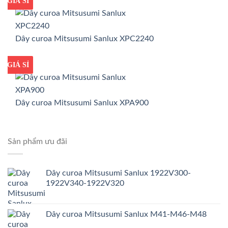
GIÁ TỐT
GIÁ SỈ
Dây curoa Mitsusumi Sanlux XPC2240
GIÁ TỐT
GIÁ SỈ
Dây curoa Mitsusumi Sanlux XPA900
Sản phẩm ưu đãi
Dây curoa Mitsusumi Sanlux 1922V300-
1922V340-1922V320
Dây curoa Mitsusumi Sanlux M41-M46-M48