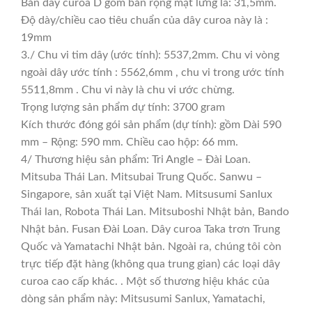
Bản dây curoa D gồm bản rộng mặt lưng là: 31,5mm.
Độ dày/chiều cao tiêu chuẩn của dây curoa này là :
19mm
3./ Chu vi tim dây (ước tính): 5537,2mm. Chu vi vòng
ngoài dây ước tính : 5562,6mm , chu vi trong ước tính
5511,8mm . Chu vi này là chu vi ước chừng.
Trọng lượng sản phẩm dự tính: 3700 gram
Kích thước đóng gói sản phẩm (dự tính): gồm Dài 590
mm – Rộng: 590 mm. Chiều cao hộp: 66 mm.
4/ Thương hiệu sản phẩm: Tri Angle – Đài Loan.
Mitsuba Thái Lan. Mitsubai Trung Quốc. Sanwu –
Singapore, sản xuất tại Việt Nam. Mitsusumi Sanlux
Thái lan, Robota Thái Lan. Mitsuboshi Nhật bản, Bando
Nhật bản. Fusan Đài Loan. Dây curoa Taka trơn Trung
Quốc và Yamatachi Nhật bản. Ngoài ra, chúng tôi còn
trực tiếp đặt hàng (không qua trung gian) các loại dây
curoa cao cấp khác. . Một số thương hiệu khác của
dòng sản phẩm này: Mitsusumi Sanlux, Yamatachi,