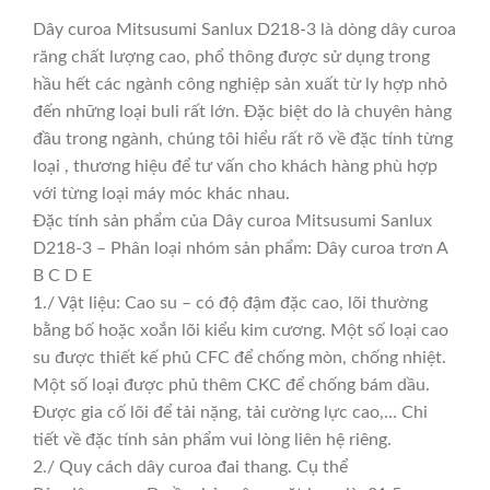
Dây curoa Mitsusumi Sanlux D218-3 là dòng dây curoa
răng chất lượng cao, phổ thông được sử dụng trong
hầu hết các ngành công nghiệp sản xuất từ ly hợp nhỏ
đến những loại buli rất lớn. Đặc biệt do là chuyên hàng
đầu trong ngành, chúng tôi hiểu rất rõ về đặc tính từng
loại , thương hiệu để tư vấn cho khách hàng phù hợp
với từng loại máy móc khác nhau.
Đặc tính sản phẩm của Dây curoa Mitsusumi Sanlux
D218-3 – Phân loại nhóm sản phẩm: Dây curoa trơn A
B C D E
1./ Vật liệu: Cao su – có độ đậm đặc cao, lõi thường
bằng bố hoặc xoắn lõi kiểu kim cương. Một số loại cao
su được thiết kế phủ CFC để chống mòn, chống nhiệt.
Một số loại được phủ thêm CKC để chống bám dầu.
Được gia cố lõi để tải nặng, tải cường lực cao,… Chi
tiết về đặc tính sản phẩm vui lòng liên hệ riêng.
2./ Quy cách dây curoa đai thang. Cụ thể