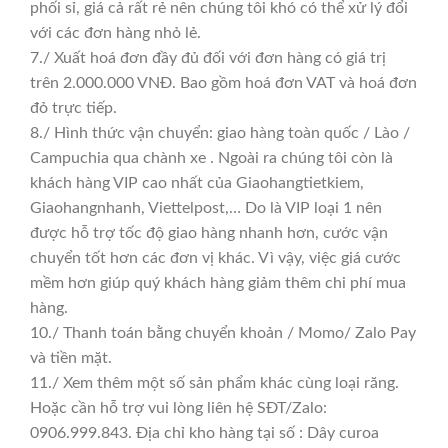
phối sỉ, giá cả rất rẻ nên chúng tôi khó có thể xử lý đổi
với các đơn hàng nhỏ lẻ.
7./ Xuất hoá đơn đầy đủ đối với đơn hàng có giá trị
trên 2.000.000 VNĐ. Bao gồm hoá đơn VAT và hoá đơn
đỏ trực tiếp.
8./ Hình thức vận chuyển: giao hàng toàn quốc / Lào /
Campuchia qua chành xe . Ngoài ra chúng tôi còn là
khách hàng VIP cao nhất của Giaohangtietkiem,
Giaohangnhanh, Viettelpost,… Do là VIP loại 1 nên
được hỗ trợ tốc độ giao hàng nhanh hơn, cước vận
chuyển tốt hơn các đơn vị khác. Vì vậy, việc giá cước
mềm hơn giúp quý khách hàng giảm thêm chi phí mua
hàng.
10./ Thanh toán bằng chuyển khoản / Momo/ Zalo Pay
và tiền mặt.
11./ Xem thêm một số sản phẩm khác cùng loại răng.
Hoặc cần hỗ trợ vui lòng liên hệ SĐT/Zalo:
0906.999.843. Địa chỉ kho hàng tại số : Dây curoa