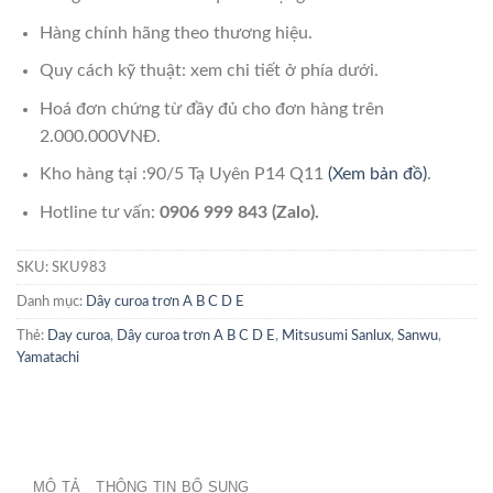
Hàng chính hãng theo thương hiệu.
Quy cách kỹ thuật: xem chi tiết ở phía dưới.
Hoá đơn chứng từ đầy đủ cho đơn hàng trên
2.000.000VNĐ.
Kho hàng tại :90/5 Tạ Uyên P14 Q11
(Xem bản đồ)
.
Hotline tư vấn:
0906 999 843 (Zalo).
SKU:
SKU983
Danh mục:
Dây curoa trơn A B C D E
Thẻ:
Day curoa
,
Dây curoa trơn A B C D E
,
Mitsusumi Sanlux
,
Sanwu
,
Yamatachi
MÔ TẢ
THÔNG TIN BỔ SUNG