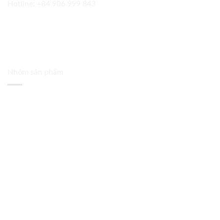
Hotline:
+84 906 999 843
Nhóm sản phẩm