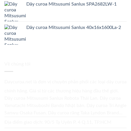
Dây curoa Mitsusumi Sanlux SPA2682LW-1
Dây curoa Mitsusumi Sanlux 40x16x1600La-2
Về chúng tôi
Daycuroa.net
là đơn vị chuyên phân phối các loại dây curoa
chính hãng. Giá sỉ từ các thương hiệu hàng đầu thế giới.
Dây curoa Mitsusumi Sanlux Robota Thái Lan. Dây curoa
Yamatachi Mitsuboshi Bando Nhật bản. Dây curoa Tri Angle
Sanwu Osaka Fusan. Dây curoa răng Taka Lyndon Brand...
Địa điểm giao dịch: 90/5 Tạ Uyên P. 4 Q.11, TP.HCM