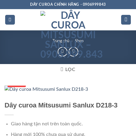
Bỏ
DÂY CUROA CHÍNH HÃNG - 0906999843
qua
nội
dung
Trang chủ
»
Shop
LỌC
Số 1 VN
Dây curoa Mitsusumi Sanlux D218-3
Giao hàng tận nơi trên toàn quốc.
Hàng mới 100% chưa qua sử dụng.