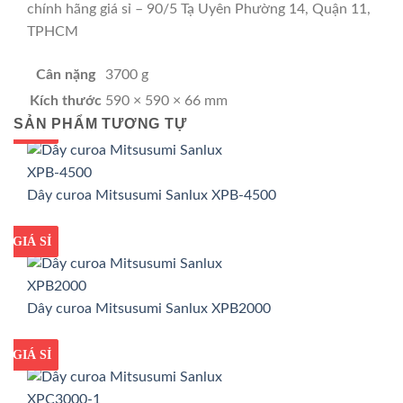
chính hãng giá sỉ – 90/5 Tạ Uyên Phường 14, Quận 11,
TPHCM
Cân nặng
3700 g
Kích thước
590 × 590 × 66 mm
SẢN PHẨM TƯƠNG TỰ
GIÁ TỐT
GIÁ SỈ
Dây curoa Mitsusumi Sanlux XPB-4500
GIÁ TỐT
GIÁ SỈ
Dây curoa Mitsusumi Sanlux XPB2000
GIÁ TỐT
GIÁ SỈ