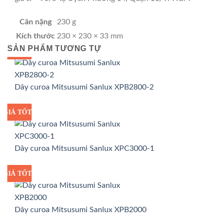
Cân nặng
230 g
Kích thước
230 × 230 × 33 mm
SẢN PHẨM TƯƠNG TỰ
GIÁ TỐT
GIÁ SỈ
Dây curoa Mitsusumi Sanlux XPB2800-2
GIÁ TỐT
GIÁ SỈ
Dây curoa Mitsusumi Sanlux XPC3000-1
GIÁ TỐT
GIÁ SỈ
Dây curoa Mitsusumi Sanlux XPB2000