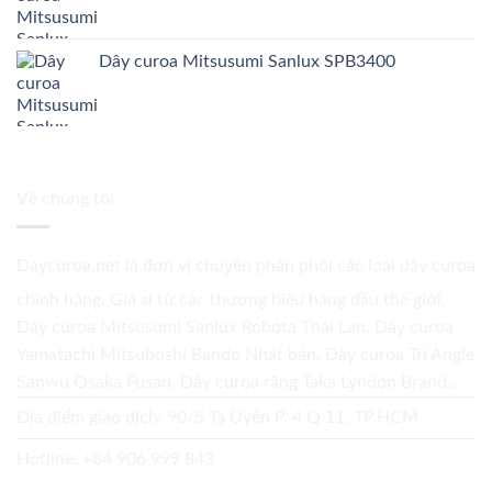
Dây curoa Mitsusumi Sanlux SPB3400
Về chúng tôi
Daycuroa.net
là đơn vị chuyên phân phối các loại dây curoa
chính hãng. Giá sỉ từ các thương hiệu hàng đầu thế giới.
Dây curoa Mitsusumi Sanlux Robota Thái Lan. Dây curoa
Yamatachi Mitsuboshi Bando Nhật bản. Dây curoa Tri Angle
Sanwu Osaka Fusan. Dây curoa răng Taka Lyndon Brand...
Địa điểm giao dịch: 90/5 Tạ Uyên P. 4 Q.11, TP.HCM
Hotline:
+84 906 999 843