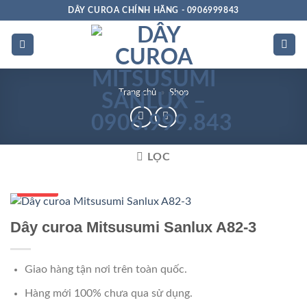
Bỏ
DÂY CUROA CHÍNH HÃNG - 0906999843
qua
nội
dung
Trang chủ
»
Shop
LỌC
Số 1 VN
Dây curoa Mitsusumi Sanlux A82-3
Giao hàng tận nơi trên toàn quốc.
Hàng mới 100% chưa qua sử dụng.