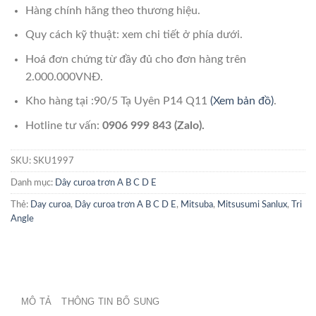
Hàng chính hãng theo thương hiệu.
Quy cách kỹ thuật: xem chi tiết ở phía dưới.
Hoá đơn chứng từ đầy đủ cho đơn hàng trên
2.000.000VNĐ.
Kho hàng tại :90/5 Tạ Uyên P14 Q11
(Xem bản đồ)
.
Hotline tư vấn:
0906 999 843 (Zalo).
SKU:
SKU1997
Danh mục:
Dây curoa trơn A B C D E
Thẻ:
Day curoa
,
Dây curoa trơn A B C D E
,
Mitsuba
,
Mitsusumi Sanlux
,
Tri
Angle
MÔ TẢ
THÔNG TIN BỔ SUNG