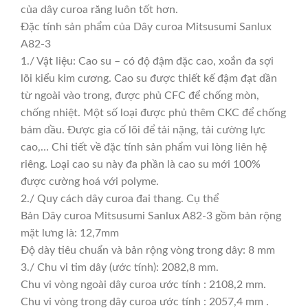
của dây curoa răng luôn tốt hơn.
Đặc tính sản phẩm của Dây curoa Mitsusumi Sanlux
A82-3
1./ Vật liệu: Cao su – có độ đậm đặc cao, xoắn đa sợi
lõi kiểu kim cương. Cao su được thiết kế đậm đạt dần
từ ngoài vào trong, được phủ CFC để chống mòn,
chống nhiệt. Một số loại được phủ thêm CKC để chống
bám dầu. Được gia cố lõi để tải nặng, tải cường lực
cao,… Chi tiết về đặc tính sản phẩm vui lòng liên hệ
riêng. Loại cao su này đa phần là cao su mới 100%
được cường hoá với polyme.
2./ Quy cách dây curoa đai thang. Cụ thể
Bản Dây curoa Mitsusumi Sanlux A82-3 gồm bản rộng
mặt lưng là: 12,7mm
Độ dày tiêu chuẩn và bản rộng vòng trong dây: 8 mm
3./ Chu vi tim dây (ước tính): 2082,8 mm.
Chu vi vòng ngoài dây curoa ước tính : 2108,2 mm.
Chu vi vòng trong dây curoa ước tính : 2057,4 mm .