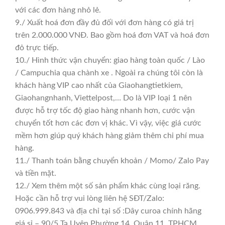
với các đơn hàng nhỏ lẻ.
9./ Xuất hoá đơn đầy đủ đối với đơn hàng có giá trị
trên 2.000.000 VNĐ. Bao gồm hoá đơn VAT và hoá đơn
đỏ trực tiếp.
10./ Hình thức vận chuyển: giao hàng toàn quốc / Lào
/ Campuchia qua chành xe . Ngoài ra chúng tôi còn là
khách hàng VIP cao nhất của Giaohangtietkiem,
Giaohangnhanh, Viettelpost,… Do là VIP loại 1 nên
được hỗ trợ tốc độ giao hàng nhanh hơn, cước vận
chuyển tốt hơn các đơn vị khác. Vì vậy, việc giá cước
mềm hơn giúp quý khách hàng giảm thêm chi phí mua
hàng.
11./ Thanh toán bằng chuyển khoản / Momo/ Zalo Pay
và tiền mặt.
12./ Xem thêm một số sản phẩm khác cùng loại răng.
Hoặc cần hỗ trợ vui lòng liên hệ SĐT/Zalo:
0906.999.843 và địa chỉ tại số :Dây curoa chính hãng
giá sỉ – 90/5 Tạ Uyên Phường 14, Quận 11, TPHCM