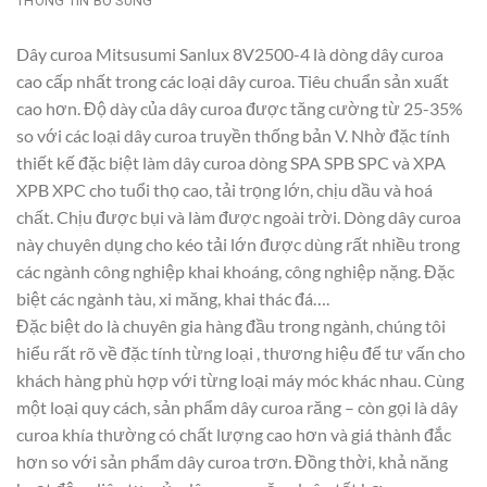
THÔNG TIN BỔ SUNG
Dây curoa Mitsusumi Sanlux 8V2500-4 là dòng dây curoa
cao cấp nhất trong các loại dây curoa. Tiêu chuẩn sản xuất
cao hơn. Độ dày của dây curoa được tăng cường từ 25-35%
so với các loại dây curoa truyền thống bản V. Nhờ đặc tính
thiết kế đặc biệt làm dây curoa dòng SPA SPB SPC và XPA
XPB XPC cho tuổi thọ cao, tải trọng lớn, chịu dầu và hoá
chất. Chịu được bụi và làm được ngoài trời. Dòng dây curoa
này chuyên dụng cho kéo tải lớn được dùng rất nhiều trong
các ngành công nghiệp khai khoáng, công nghiệp nặng. Đặc
biệt các ngành tàu, xi măng, khai thác đá….
Đặc biệt do là chuyên gia hàng đầu trong ngành, chúng tôi
hiểu rất rõ về đặc tính từng loại , thương hiệu để tư vấn cho
khách hàng phù hợp với từng loại máy móc khác nhau. Cùng
một loại quy cách, sản phẩm dây curoa răng – còn gọi là dây
curoa khía thường có chất lượng cao hơn và giá thành đắc
hơn so với sản phẩm dây curoa trơn. Đồng thời, khả năng