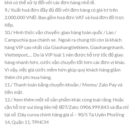
khó có thể xử lý đổi với các đơn hàng nhỏ lẻ.
9./ Xuất hoá đơn đầy đủ đối với đơn hàng có giá trị trên
2.000.000 VNĐ. Bao gồm hoá đơn VAT và hoá đơn đỏ trực
tiếp.
10./ Hình thức vận chuyển: giao hàng toàn quốc / Lào /
Campuchia qua chành xe . Ngoài ra chúng tôi còn là khách
hàng VIP cao nhất của Giaohangtietkiem, Giaohangnhanh,
Viettelpost,… Do là VIP loại 1 nên được hỗ trợ tốc độ giao
hàng nhanh hơn, cước vận chuyển tốt hơn các đơn vị khác.
Vì vậy, việc giá cước mềm hơn giúp quý khách hàng giảm
thêm chi phí mua hàng.
11./ Thanh toán bằng chuyển khoản / Momo/ Zalo Pay và
tiền mặt.
12./ Xem thêm một số sản phẩm khác cùng loại răng. Hoặc
cần hỗ trợ vui lòng liên hệ SĐT/Zalo: 0906.999.843 và địa chỉ
tại số :Dây curoa chính hãng giá sỉ – 90/5 Tạ Uyên Phường
14, Quận 11, TPHCM