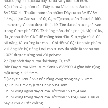
hoạt động liên tục của dây curoa răng luôn tốt hơn.
Đặc tính sản phẩm của: Dây curoa Mitsusumi Sanlux
8V2500-4 – Thuộc nhóm sản phẩm: Dây curoa 3V 5V 8V
1./ Vật liệu: Cao su – có độ đậm đặc cao, xoắn đa sợi lõi kiểu
kim cương. Cao su được thiết kế đậm đạt dần từ ngoài vào
trong, được phủ CFC để chống mòn, chống nhiệt. Một số loại
được phủ thêm CKC để chống bám dầu. Được gia cố lõi để
tải nặng, tải cường lực cao,… Chi tiết về đặc tính sản phẩm
vui lòng liên hệ riêng. Loại cao su này đa phần là cao su mới
100% được cường hoá với polyme.
2./ Quy cách dây curoa đai thang. Cụ thể
Bản Dây curoa Mitsusumi Sanlux 8V2500-4 gồm bản rộng
mặt lưng là: 25,5mm
Độ dày tiêu chuẩn và bản rộng vòng trong dây: 23 mm
3./ Chu vi tim dây (ước tính): 6350 mm.
Chu vi vòng ngoài dây curoa ước tính : 6375,4 mm.
Chu vi vòng trong dây curoa ước tính : 6324,6 mm . Chu vi
này là chu vi ước chừng.