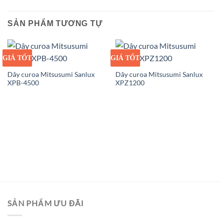
SẢN PHẨM TƯƠNG TỰ
GIÁ TỐT
GIÁ SỈ
GIÁ TỐT
GIÁ SỈ
Dây curoa Mitsusumi Sanlux
Dây curoa Mitsusumi Sanlux
XPB-4500
XPZ1200
SẢN PHẨM ƯU ĐÃI