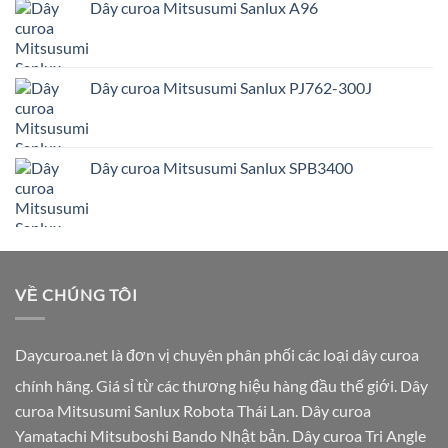
Dây curoa Mitsusumi Sanlux A96
Dây curoa Mitsusumi Sanlux PJ762-300J
Dây curoa Mitsusumi Sanlux SPB3400
VỀ CHÚNG TÔI
Daycuroa.net
là đơn vị chuyên phân phối các loại dây curoa
chính hãng. Giá sỉ từ các thương hiệu hàng đầu thế giới. Dây
curoa Mitsusumi Sanlux Robota Thái Lan. Dây curoa
Yamatachi Mitsuboshi Bando Nhật bản. Dây curoa Tri Angle