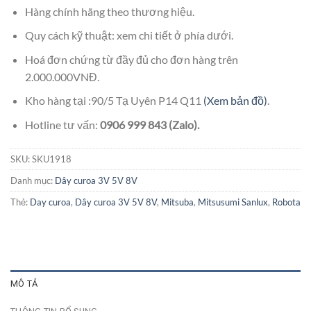
Hàng chính hãng theo thương hiệu.
Quy cách kỹ thuật: xem chi tiết ở phía dưới.
Hoá đơn chứng từ đầy đủ cho đơn hàng trên
2.000.000VNĐ.
Kho hàng tại :90/5 Tạ Uyên P14 Q11
(Xem bản đồ)
.
Hotline tư vấn:
0906 999 843 (Zalo).
SKU:
SKU1918
Danh mục:
Dây curoa 3V 5V 8V
Thẻ:
Day curoa
,
Dây curoa 3V 5V 8V
,
Mitsuba
,
Mitsusumi Sanlux
,
Robota
MÔ TẢ