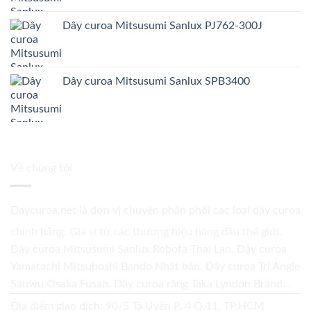
Dây curoa Mitsusumi Sanlux PJ762-300J
Dây curoa Mitsusumi Sanlux SPB3400
Về chúng tôi
Daycuroa.net
là đơn vị chuyên phân phối các loại dây curoa
chính hãng. Giá sỉ từ các thương hiệu hàng đầu thế giới.
Dây curoa Mitsusumi Sanlux Robota Thái Lan. Dây curoa
Yamatachi Mitsuboshi Bando Nhật bản. Dây curoa Tri Angle
Sanwu Osaka Fusan. Dây curoa răng Taka Lyndon Brand...
Địa điểm giao dịch: 90/5 Tạ Uyên P. 4 Q.11, TP.HCM