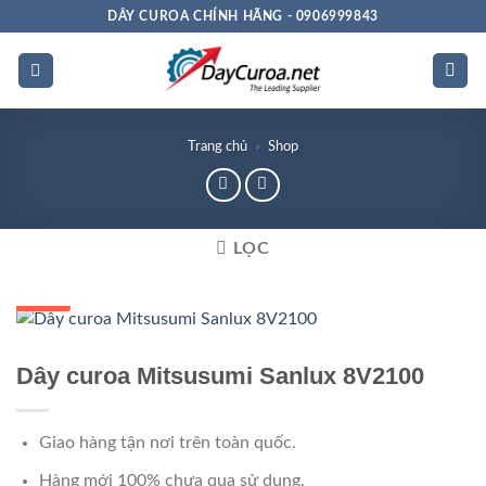
Bỏ
DÂY CUROA CHÍNH HÃNG - 0906999843
qua
nội
dung
Trang chủ
»
Shop
LỌC
GIÁ TỐT
Dây curoa Mitsusumi Sanlux 8V2100
Giao hàng tận nơi trên toàn quốc.
Hàng mới 100% chưa qua sử dụng.