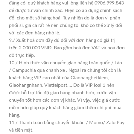
đáng có, quý khách hàng vui lòng liên hệ 0906.999.843
để được tư vấn chính xác. Hiện có áp dụng chính sách
đổi cho một số hàng hoá. Tuy nhiên do là đơn vị phân
phối sỉ, giá cả rất rẻ nên chúng tôi khó có thể xử lý đổi
với các đơn hàng nhỏ lẻ.
9./ Xuất hoá đơn đầy đủ đối với đơn hàng có giá trị
trên 2.000.000 VNĐ. Bao gồm hoá đơn VAT và hoá đơn
đỏ trực tiếp.
10./ Hình thức vận chuyển: giao hàng toàn quốc / Lào
/ Campuchia qua chành xe . Ngoài ra chúng tôi còn là
khách hàng VIP cao nhất của Giaohangtietkiem,
Giaohangnhanh, Viettelpost,… Do là VIP loại 1 nên
được hỗ trợ tốc độ giao hàng nhanh hơn, cước vận
chuyển tốt hơn các đơn vị khác. Vì vậy, việc giá cước
mềm hơn giúp quý khách hàng giảm thêm chi phí mua
hàng.
11./ Thanh toán bằng chuyển khoản / Momo/ Zalo Pay
và tiền mặt.