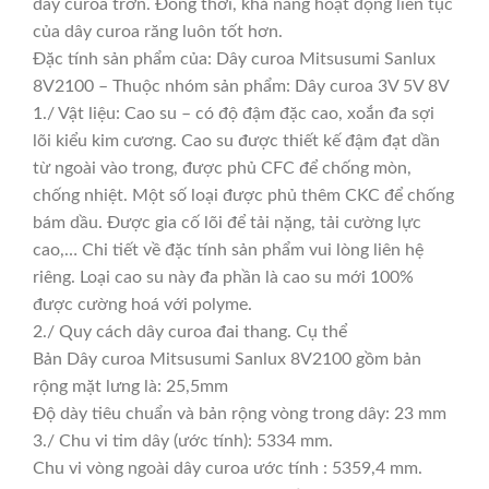
dây curoa trơn. Đồng thời, khả năng hoạt động liên tục
của dây curoa răng luôn tốt hơn.
Đặc tính sản phẩm của: Dây curoa Mitsusumi Sanlux
8V2100 – Thuộc nhóm sản phẩm: Dây curoa 3V 5V 8V
1./ Vật liệu: Cao su – có độ đậm đặc cao, xoắn đa sợi
lõi kiểu kim cương. Cao su được thiết kế đậm đạt dần
từ ngoài vào trong, được phủ CFC để chống mòn,
chống nhiệt. Một số loại được phủ thêm CKC để chống
bám dầu. Được gia cố lõi để tải nặng, tải cường lực
cao,… Chi tiết về đặc tính sản phẩm vui lòng liên hệ
riêng. Loại cao su này đa phần là cao su mới 100%
được cường hoá với polyme.
2./ Quy cách dây curoa đai thang. Cụ thể
Bản Dây curoa Mitsusumi Sanlux 8V2100 gồm bản
rộng mặt lưng là: 25,5mm
Độ dày tiêu chuẩn và bản rộng vòng trong dây: 23 mm
3./ Chu vi tim dây (ước tính): 5334 mm.
Chu vi vòng ngoài dây curoa ước tính : 5359,4 mm.