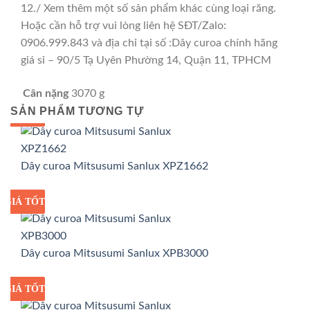
12./ Xem thêm một số sản phẩm khác cùng loại răng.
Hoặc cần hỗ trợ vui lòng liên hệ SĐT/Zalo:
0906.999.843 và địa chỉ tại số :Dây curoa chính hãng
giá sỉ – 90/5 Tạ Uyên Phường 14, Quận 11, TPHCM
Cân nặng
3070 g
SẢN PHẨM TƯƠNG TỰ
GIÁ TỐT
GIÁ SỈ
Dây curoa Mitsusumi Sanlux XPZ1662
GIÁ TỐT
GIÁ SỈ
Dây curoa Mitsusumi Sanlux XPB3000
GIÁ TỐT
GIÁ SỈ