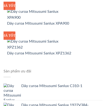
GIÁ TỐT
GIÁ SỈ
Dây curoa Mitsusumi Sanlux XPA900
GIÁ TỐT
GIÁ SỈ
Dây curoa Mitsusumi Sanlux XPZ1362
Sản phẩm ưu đãi
Dây curoa Mitsusumi Sanlux C310-1
Dây curoa Mitsusumi Sanlux 1922V384-