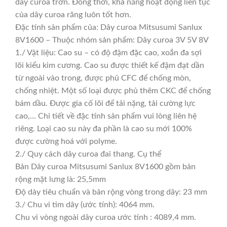
dây curoa trơn. Đồng thời, khả năng hoạt động liên tục
của dây curoa răng luôn tốt hơn.
Đặc tính sản phẩm của: Dây curoa Mitsusumi Sanlux
8V1600 – Thuộc nhóm sản phẩm: Dây curoa 3V 5V 8V
1./ Vật liệu: Cao su – có độ đậm đặc cao, xoắn đa sợi
lõi kiểu kim cương. Cao su được thiết kế đậm đạt dần
từ ngoài vào trong, được phủ CFC để chống mòn,
chống nhiệt. Một số loại được phủ thêm CKC để chống
bám dầu. Được gia cố lõi để tải nặng, tải cường lực
cao,… Chi tiết về đặc tính sản phẩm vui lòng liên hệ
riêng. Loại cao su này đa phần là cao su mới 100%
được cường hoá với polyme.
2./ Quy cách dây curoa đai thang. Cụ thể
Bản Dây curoa Mitsusumi Sanlux 8V1600 gồm bản
rộng mặt lưng là: 25,5mm
Độ dày tiêu chuẩn và bản rộng vòng trong dây: 23 mm
3./ Chu vi tim dây (ước tính): 4064 mm.
Chu vi vòng ngoài dây curoa ước tính : 4089,4 mm.