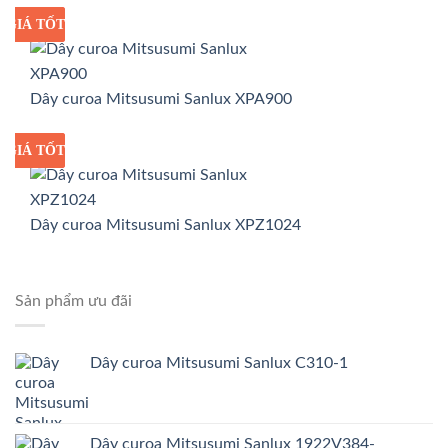
GIÁ TỐT
GIÁ SỈ
Dây curoa Mitsusumi Sanlux XPA900
GIÁ TỐT
GIÁ SỈ
Dây curoa Mitsusumi Sanlux XPZ1024
Sản phẩm ưu đãi
Dây curoa Mitsusumi Sanlux C310-1
Dây curoa Mitsusumi Sanlux 1922V384-