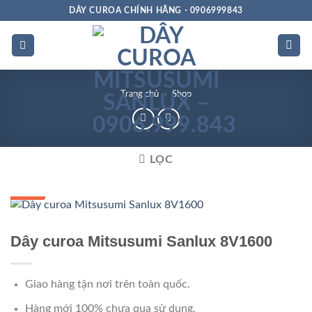
Bỏ
DÂY CUROA CHÍNH HÃNG - 0906999843
qua
nội
dung
Trang chủ
»
Shop
LỌC
GIÁ TỐT
Dây curoa Mitsusumi Sanlux 8V1600
Giao hàng tận nơi trên toàn quốc.
Hàng mới 100% chưa qua sử dụng.