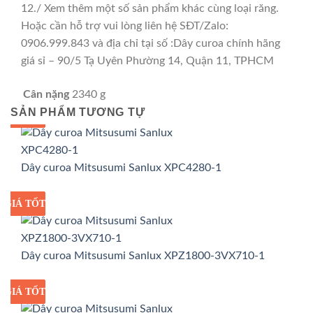
12./ Xem thêm một số sản phẩm khác cùng loại răng.
Hoặc cần hỗ trợ vui lòng liên hệ SĐT/Zalo:
0906.999.843 và địa chỉ tại số :Dây curoa chính hãng
giá sỉ – 90/5 Tạ Uyên Phường 14, Quận 11, TPHCM
Cân nặng
2340 g
SẢN PHẨM TƯƠNG TỰ
GIÁ TỐT
GIÁ SỈ
Dây curoa Mitsusumi Sanlux XPC4280-1
GIÁ TỐT
GIÁ SỈ
Dây curoa Mitsusumi Sanlux XPZ1800-3VX710-1
GIÁ TỐT
GIÁ SỈ