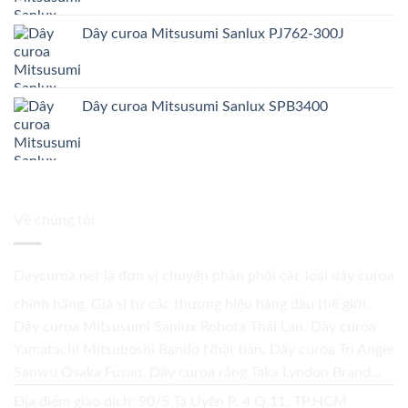
Dây curoa Mitsusumi Sanlux PJ762-300J
Dây curoa Mitsusumi Sanlux SPB3400
Về chúng tôi
Daycuroa.net
là đơn vị chuyên phân phối các loại dây curoa
chính hãng. Giá sỉ từ các thương hiệu hàng đầu thế giới.
Dây curoa Mitsusumi Sanlux Robota Thái Lan. Dây curoa
Yamatachi Mitsuboshi Bando Nhật bản. Dây curoa Tri Angle
Sanwu Osaka Fusan. Dây curoa răng Taka Lyndon Brand...
Địa điểm giao dịch: 90/5 Tạ Uyên P. 4 Q.11, TP.HCM