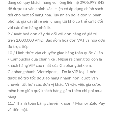
đáng có, quý khách hàng vui lòng liên hệ 0906.999.843
để được tư vấn chính xác. Hiện có áp dụng chính sách
đổi cho một số hàng hoá. Tuy nhiên do là đơn vị phân
phối sỉ, giá cả rất rẻ nên chúng tôi khó có thể xử lý đổi
với các đơn hàng nhỏ lẻ.
9./ Xuất hoá đơn đầy đủ đối với đơn hàng có giá trị
trên 2.000.000 VNĐ. Bao gồm hoá đơn VAT và hoá đơn
đỏ trực tiếp.
10./ Hình thức vận chuyển: giao hàng toàn quốc / Lào
/ Campuchia qua chành xe . Ngoài ra chúng tôi còn là
khách hàng VIP cao nhất của Giaohangtietkiem,
Giaohangnhanh, Viettelpost,… Do là VIP loại 1 nên
được hỗ trợ tốc độ giao hàng nhanh hơn, cước vận
chuyển tốt hơn các đơn vị khác. Vì vậy, việc giá cước
mềm hơn giúp quý khách hàng giảm thêm chi phí mua
hàng.
11./ Thanh toán bằng chuyển khoản / Momo/ Zalo Pay
và tiền mặt.