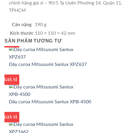
chính hãng giá sỉ – 90/5 Tạ Uyên Phường 14, Quận 11,
TPHCM
Cân nặng
190 g
Kích thước
110 × 110 × 42 mm
SẢN PHẨM TƯƠNG TỰ
GIÁ TỐT
GIÁ SỈ
Dây curoa Mitsusumi Sanlux XPZ637
GIÁ TỐT
GIÁ SỈ
Dây curoa Mitsusumi Sanlux XPB-4500
GIÁ TỐT
GIÁ SỈ