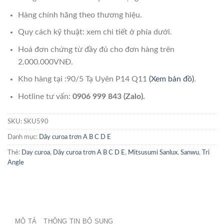
Hàng chính hãng theo thương hiệu.
Quy cách kỹ thuật: xem chi tiết ở phía dưới.
Hoá đơn chứng từ đầy đủ cho đơn hàng trên
2.000.000VNĐ.
Kho hàng tại :90/5 Tạ Uyên P14 Q11
(Xem bản đồ)
.
Hotline tư vấn:
0906 999 843 (Zalo).
SKU:
SKU590
Danh mục:
Dây curoa trơn A B C D E
Thẻ:
Day curoa
,
Dây curoa trơn A B C D E
,
Mitsusumi Sanlux
,
Sanwu
,
Tri
Angle
MÔ TẢ
THÔNG TIN BỔ SUNG