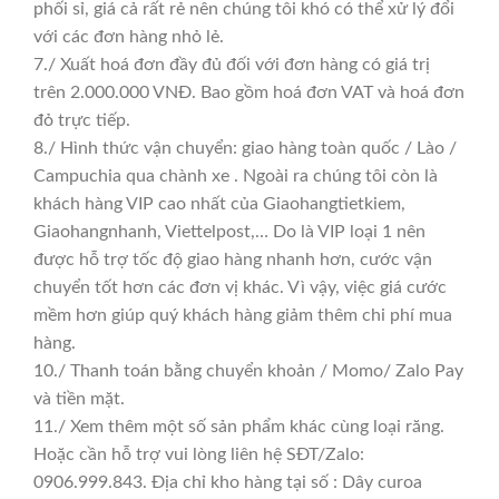
phối sỉ, giá cả rất rẻ nên chúng tôi khó có thể xử lý đổi
với các đơn hàng nhỏ lẻ.
7./ Xuất hoá đơn đầy đủ đối với đơn hàng có giá trị
trên 2.000.000 VNĐ. Bao gồm hoá đơn VAT và hoá đơn
đỏ trực tiếp.
8./ Hình thức vận chuyển: giao hàng toàn quốc / Lào /
Campuchia qua chành xe . Ngoài ra chúng tôi còn là
khách hàng VIP cao nhất của Giaohangtietkiem,
Giaohangnhanh, Viettelpost,… Do là VIP loại 1 nên
được hỗ trợ tốc độ giao hàng nhanh hơn, cước vận
chuyển tốt hơn các đơn vị khác. Vì vậy, việc giá cước
mềm hơn giúp quý khách hàng giảm thêm chi phí mua
hàng.
10./ Thanh toán bằng chuyển khoản / Momo/ Zalo Pay
và tiền mặt.
11./ Xem thêm một số sản phẩm khác cùng loại răng.
Hoặc cần hỗ trợ vui lòng liên hệ SĐT/Zalo:
0906.999.843. Địa chỉ kho hàng tại số : Dây curoa