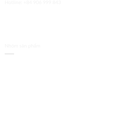
Hotline:
+84 906 999 843
Nhóm sản phẩm