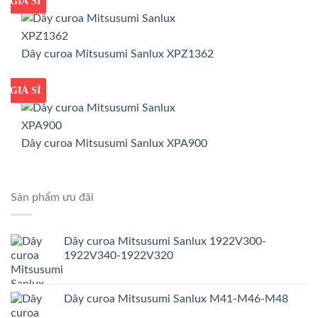
GIÁ TỐT
GIÁ SỈ
Dây curoa Mitsusumi Sanlux XPZ1362
GIÁ TỐT
GIÁ SỈ
Dây curoa Mitsusumi Sanlux XPA900
Sản phẩm ưu đãi
Dây curoa Mitsusumi Sanlux 1922V300-
1922V340-1922V320
Dây curoa Mitsusumi Sanlux M41-M46-M48