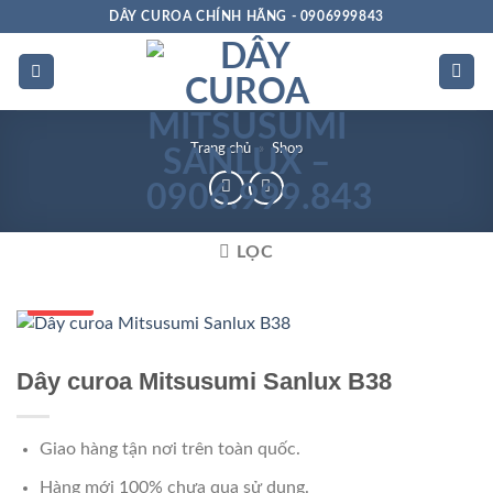
Bỏ
DÂY CUROA CHÍNH HÃNG - 0906999843
qua
nội
dung
Trang chủ
»
Shop
LỌC
Số 1 VN
Dây curoa Mitsusumi Sanlux B38
Giao hàng tận nơi trên toàn quốc.
Hàng mới 100% chưa qua sử dụng.