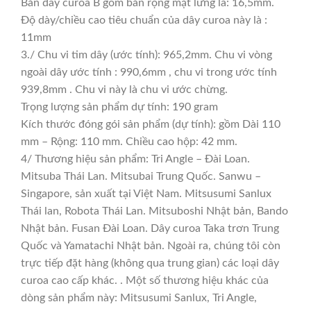
Bản dây curoa B gồm bản rộng mặt lưng là: 16,5mm.
Độ dày/chiều cao tiêu chuẩn của dây curoa này là :
11mm
3./ Chu vi tim dây (ước tính): 965,2mm. Chu vi vòng
ngoài dây ước tính : 990,6mm , chu vi trong ước tính
939,8mm . Chu vi này là chu vi ước chừng.
Trọng lượng sản phẩm dự tính: 190 gram
Kích thước đóng gói sản phẩm (dự tính): gồm Dài 110
mm – Rộng: 110 mm. Chiều cao hộp: 42 mm.
4/ Thương hiệu sản phẩm: Tri Angle – Đài Loan.
Mitsuba Thái Lan. Mitsubai Trung Quốc. Sanwu –
Singapore, sản xuất tại Việt Nam. Mitsusumi Sanlux
Thái lan, Robota Thái Lan. Mitsuboshi Nhật bản, Bando
Nhật bản. Fusan Đài Loan. Dây curoa Taka trơn Trung
Quốc và Yamatachi Nhật bản. Ngoài ra, chúng tôi còn
trực tiếp đặt hàng (không qua trung gian) các loại dây
curoa cao cấp khác. . Một số thương hiệu khác của
dòng sản phẩm này: Mitsusumi Sanlux, Tri Angle,