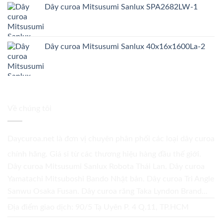
Dây curoa Mitsusumi Sanlux SPA2682LW-1
Dây curoa Mitsusumi Sanlux 40x16x1600La-2
Về chúng tôi
Daycuroa.net
là đơn vị chuyên phân phối các loại dây curoa
chính hãng. Giá sỉ từ các thương hiệu hàng đầu thế giới.
Dây curoa Mitsusumi Sanlux Robota Thái Lan. Dây curoa
Yamatachi Mitsuboshi Bando Nhật bản. Dây curoa Tri Angle
Sanwu Osaka Fusan. Dây curoa răng Taka Lyndon Brand...
Địa điểm giao dịch: 90/5 Tạ Uyên P. 4 Q.11, TP.HCM