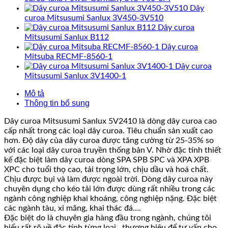
Dây
curoa Mitsusumi Sanlux 3V450-3V510
Dây curoa
Mitsusumi Sanlux B112
Dây curoa
Mitsuba RECMF-8560-1
Dây curoa
Mitsusumi Sanlux 3V1400-1
Mô tả
Thông tin bổ sung
Dây curoa Mitsusumi Sanlux 5V2410 là dòng dây curoa cao
cấp nhất trong các loại dây curoa. Tiêu chuẩn sản xuất cao
hơn. Độ dày của dây curoa được tăng cường từ 25-35% so
với các loại dây curoa truyền thống bản V. Nhờ đặc tính thiết
kế đặc biệt làm dây curoa dòng SPA SPB SPC và XPA XPB
XPC cho tuổi thọ cao, tải trọng lớn, chịu dầu và hoá chất.
Chịu được bụi và làm được ngoài trời. Dòng dây curoa này
chuyên dụng cho kéo tải lớn được dùng rất nhiều trong các
ngành công nghiệp khai khoáng, công nghiệp nặng. Đặc biệt
các ngành tàu, xi măng, khai thác đá….
Đặc biệt do là chuyên gia hàng đầu trong ngành, chúng tôi
hiểu rất rõ về đặc tính từng loại , thương hiệu để tư vấn cho