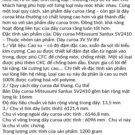
khách hàng phù hợp với từng loại máy móc khác nhau. Cùng
một loại quy cách, sản phẩm dây curoa răng – còn gọi là dây
curoa khía thường có chất lượng cao hơn và giá thành đắc
hơn so với sản phẩm dây curoa trơn. Đồng thời, khả năng
hoạt động liên tục của dây curoa răng luôn tốt hơn.
Đặc tính sản phẩm của: Dây curoa Mitsusumi Sanlux 5V2410
– Thuộc nhóm sản phẩm: Dây curoa 3V 5V 8V
1./ Vật liệu: Cao su – có độ đậm đặc cao, xoắn đa sợi lõi kiểu
kim cương. Cao su được thiết kế đậm đạt dần từ ngoài vào
trong, được phủ CFC để chống mòn, chống nhiệt. Một số loại
được phủ thêm CKC để chống bám dầu. Được gia cố lõi để
tải nặng, tải cường lực cao,… Chi tiết về đặc tính sản phẩm
vui lòng liên hệ riêng. Loại cao su này đa phần là cao su mới
100% được cường hoá với polyme.
2./ Quy cách dây curoa đai thang. Cụ thể
Bản Dây curoa Mitsusumi Sanlux 5V2410 gồm bản rộng mặt
lưng là: 16mm
Độ dày tiêu chuẩn và bản rộng vòng trong dây: 13,5 mm
3./ Chu vi tim dây (ước tính): 6121,4 mm.
Chu vi vòng ngoài dây curoa ước tính : 6146,8 mm.
Chu vi vòng trong dây curoa ước tính : 6096 mm . Chu vi này
là chu vi ước chừng.
Trọng lượng ước tính của sản phẩm: 1200 gram