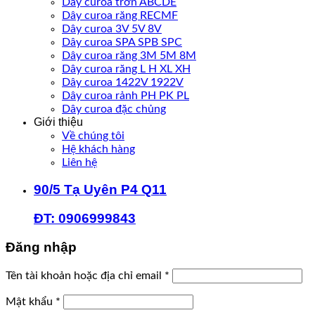
Dây curoa trơn ABCDE
Dây curoa răng RECMF
Dây curoa 3V 5V 8V
Dây curoa SPA SPB SPC
Dây curoa răng 3M 5M 8M
Dây curoa răng L H XL XH
Dây curoa 1422V 1922V
Dây curoa rảnh PH PK PL
Dây curoa đặc chủng
Giới thiệu
Về chúng tôi
Hệ khách hàng
Liên hệ
90/5 Tạ Uyên P4 Q11
ĐT: 0906999843
Đăng nhập
Bắt
Tên tài khoản hoặc địa chỉ email
*
buộc
Bắt
Mật khẩu
*
buộc