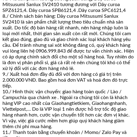
Mitsusumi Sanlux 5V2410 tương đương với Dây curoa
SPZ6121,4. Dây curoa SPB6121,4 .Dây curoa SPC6121,4
8./ Chính sách bán hàng: Dây curoa Mitsusumi Sanlux
5V2410 là sản phẩm chất lượng theo tiêu chuẩn nhà sản
xuất. Do tốc độ bán hàng rất nhanh, nên hàng nhập luôn là
loại mới nhất, thời gian sản xuất còn rất mới. Chúng tôi cam
kết giao đúng, giao đủ và giao chính xác loại khách hàng yêu
cầu. Để tránh nhưng sai xót không đáng có, quý khách hàng
vui lòng liên hệ 0906.999.843 để được tư vấn chính xác. Hiện
có áp dụng chính sách đổi cho một số hàng hoá. Tuy nhiên do
là đơn vị phân phối sỉ, giá cả rất rẻ nên chúng tôi khó có thể
xử lý đổi với các đơn hàng nhỏ lẻ.
9./ Xuất hoá đơn đầy đủ đối với đơn hàng có giá trị trên
2.000.000 VNĐ. Bao gồm hoá đơn VAT và hoá đơn đỏ trực
tiếp.
10./ Hình thức vận chuyển: giao hàng toàn quốc / Lào /
Campuchia qua chành xe . Ngoài ra chúng tôi còn là khách
hàng VIP cao nhất của Giaohangtietkiem, Giaohangnhanh,
Viettelpost,… Do là VIP loại 1 nên được hỗ trợ tốc độ giao
hàng nhanh hơn, cước vận chuyển tốt hơn các đơn vị khác.
Vì vậy, việc giá cước mềm hơn giúp quý khách hàng giảm
thêm chi phí mua hàng.
11./ Thanh toán bằng chuyển khoản / Momo/ Zalo Pay và