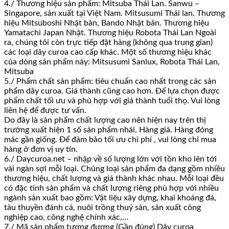
4./ Thương hiệu sản phẩm: Mitsuba Thái Lan. Sanwu –
Singapore, sản xuất tại Việt Nam. Mitsusumi Thái lan. Thương
hiệu Mitsuboshi Nhật bản, Bando Nhật bản. Thương hiệu
Yamatachi Japan Nhật. Thương hiệu Robota Thái Lan Ngoài
ra, chúng tôi còn trực tiếp đặt hàng (không qua trung gian)
các loại dây curoa cao cấp khác. Một số thương hiệu khác
của dòng sản phẩm này: Mitsusumi Sanlux, Robota Thái Lan,
Mitsuba
5./ Phẩm chất sản phẩm: tiêu chuẩn cao nhất trong các sản
phẩm dây curoa. Giá thành cũng cao hơn. Để lựa chọn được
phẩm chất tối ưu và phù hợp với giá thành tuổi thọ. Vui lòng
liên hệ để được tư vấn.
Do đây là sản phẩm chất lượng cao nên hiện nay trên thị
trường xuất hiện 1 số sản phẩm nhái. Hàng giả. Hàng đóng
mác gần giống. Để đảm bảo tối ưu chi phí , vui lòng chỉ mua
hàng ở đơn vị uy tín.
6./ Daycuroa.net – nhập về số lượng lớn với tồn kho lên tới
vài ngàn sợi mỗi loại. Chủng loại sản phẩm đa dạng gồm nhiều
thương hiệu, chất lượng và giá thành khác nhau. Mỗi loại đều
có đặc tính sản phẩm và chất lượng riêng phù hợp với nhiều
ngành sản xuất bao gồm: Vật liệu xây dựng, khai khoáng đá,
tàu thuyền đánh cá, nuôi trồng thuỷ sản, sản xuất công
nghiệp cao, công nghệ chính xác,…
7./ Mã sản phẩm tương đương (Gần đúng) Dây curoa