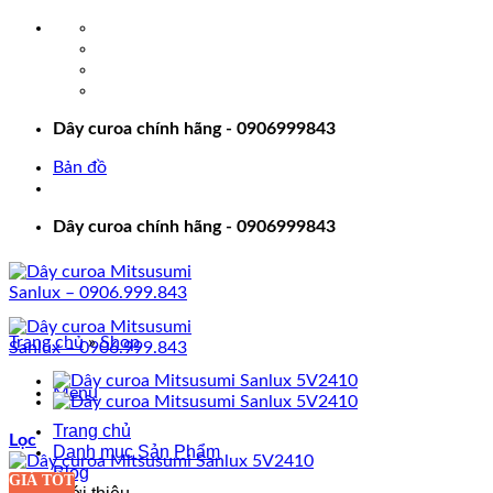
Bỏ
qua
nội
dung
Dây curoa chính hãng - 0906999843
Bản đồ
Dây curoa chính hãng - 0906999843
Trang chủ
»
Shop
Menu
Trang chủ
Lọc
Danh mục Sản Phẩm
Blog
GIÁ TỐT