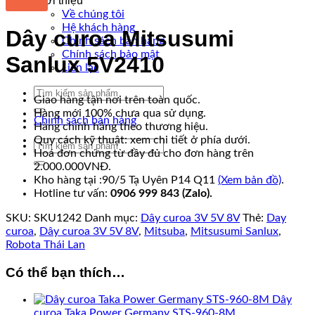
Giới thiệu
Về chúng tôi
Hệ khách hàng
Dây curoa Mitsusumi
Chính sách bán hàng
Chính sách bảo mật
Sanlux 5V2410
Liên lạc
Tìm
Giao hàng tận nơi trên toàn quốc.
kiếm:
Hàng mới 100% chưa qua sử dụng.
Chính sách bán hàng
Hàng chính hãng theo thương hiệu.
Quy cách kỹ thuật: xem chi tiết ở phía dưới.
Tìm
Hoá đơn chứng từ đầy đủ cho đơn hàng trên
kiếm:
2.000.000VNĐ.
Kho hàng tại :90/5 Tạ Uyên P14 Q11
(Xem bản đồ)
.
Hotline tư vấn:
0906 999 843 (Zalo).
SKU:
SKU1242
Danh mục:
Dây curoa 3V 5V 8V
Thẻ:
Day
curoa
,
Dây curoa 3V 5V 8V
,
Mitsuba
,
Mitsusumi Sanlux
,
Robota Thái Lan
Có thể bạn thích…
Dây
curoa Taka Power Germany STS-960-8M