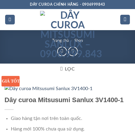
Bỏ
DÂY CUROA CHÍNH HÃNG - 0906999843
qua
nội
dung
Trang chủ
»
Shop
LỌC
GIÁ TỐT
Dây curoa Mitsusumi Sanlux 3V1400-1
Giao hàng tận nơi trên toàn quốc.
Hàng mới 100% chưa qua sử dụng.