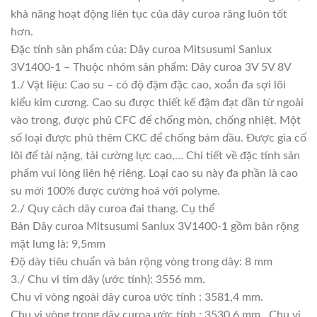
khả năng hoạt động liên tục của dây curoa răng luôn tốt
hơn.
Đặc tính sản phẩm của: Dây curoa Mitsusumi Sanlux
3V1400-1 – Thuộc nhóm sản phẩm: Dây curoa 3V 5V 8V
1./ Vật liệu: Cao su – có độ đậm đặc cao, xoắn đa sợi lõi
kiểu kim cương. Cao su được thiết kế đậm đạt dần từ ngoài
vào trong, được phủ CFC để chống mòn, chống nhiệt. Một
số loại được phủ thêm CKC để chống bám dầu. Được gia cố
lõi để tải nặng, tải cường lực cao,… Chi tiết về đặc tính sản
phẩm vui lòng liên hệ riêng. Loại cao su này đa phần là cao
su mới 100% được cường hoá với polyme.
2./ Quy cách dây curoa đai thang. Cụ thể
Bản Dây curoa Mitsusumi Sanlux 3V1400-1 gồm bản rộng
mặt lưng là: 9,5mm
Độ dày tiêu chuẩn và bản rộng vòng trong dây: 8 mm
3./ Chu vi tim dây (ước tính): 3556 mm.
Chu vi vòng ngoài dây curoa ước tính : 3581,4 mm.
Chu vi vòng trong dây curoa ước tính : 3530,6 mm . Chu vi