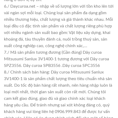
6./ Daycuroa.net – nhập về số lượng lớn với tồn kho lên tới
vài ngàn sợi mỗi loại. Chủng loại sản phẩm đa dạng gồm
nhiều thương hiệu, chất lượng và giá thành khác nhau. Mỗi
loại đều có đặc tính sản phẩm và chất lượng riêng phù hợp
với nhiều ngành sản xuất bao gồm: Vật liệu xây dựng, khai
khoáng đá, tàu thuyền đánh cá, nuôi trồng thuỷ sản, sản
xuất công nghiệp cao, công nghệ chính xác,…
7./ Mã sản phẩm tương đương (Gần đúng) Dây curoa
Mitsusumi Sanlux 3V1400-1 tương đương với Dây curoa
SPZ3556. Dây curoa SPB3556 .Dây curoa SPC3556
8./ Chính sách bán hàng: Dây curoa Mitsusumi Sanlux
3V1400-1 là sản phẩm chất lượng theo tiêu chuẩn nhà sản
xuất. Do tốc độ bán hàng rất nhanh, nên hàng nhập luôn là
loại mới nhất, thời gian sản xuất còn rất mới. Chúng tôi
cam kết giao đúng, giao đủ và giao chính xác loại khách
hàng yêu cầu. Để tránh nhưng sai xót không đáng có, quý
khách hàng vui lòng liên hệ 0906.999.843 để được tư vấn