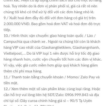
chính xác. Hiện có áp dụng chính sách đổi cho một số hàng
hoá. Tuy nhiên do là đơn vị phân phối sỉ, giá cả rất rẻ nên
chúng tôi khó có thể xử lý đổi với các đơn hàng nhỏ lẻ.
9./ Xuất hoá đơn đầy đủ đối với đơn hàng có giá trị trên
2.000.000 VNĐ. Bao gồm hoá đơn VAT và hoá đơn đỏ trực
tiếp.
10./ Hình thức vận chuyển: giao hàng toàn quốc / Lào /
Campuchia qua chành xe . Ngoài ra chúng tôi còn là khách
hàng VIP cao nhất của Giaohangtietkiem, Giaohangnhanh,
Viettelpost,… Do là VIP loại 1 nên được hỗ trợ tốc độ giao
hàng nhanh hơn, cước vận chuyển tốt hơn các đơn vị khác.
Vì vậy, việc giá cước mềm hơn giúp quý khách hàng giảm
thêm chi phí mua hàng.
11./ Thanh toán bằng chuyển khoản / Momo/ Zalo Pay và
tiền mặt.
12./ Xem thêm một số sản phẩm khác cùng loại răng. Hoặc
cần hỗ trợ vui lòng liên hệ SĐT/Zalo: 0906.999.843 và địa
chỉ tại số :Dây curoa chính hãng giá sỉ – 90/5 Tạ Uyên