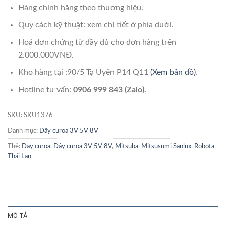
Hàng chính hãng theo thương hiệu.
Quy cách kỹ thuật: xem chi tiết ở phía dưới.
Hoá đơn chứng từ đầy đủ cho đơn hàng trên
2.000.000VNĐ.
Kho hàng tại :90/5 Tạ Uyên P14 Q11
(Xem bản đồ)
.
Hotline tư vấn:
0906 999 843 (Zalo).
SKU:
SKU1376
Danh mục:
Dây curoa 3V 5V 8V
Thẻ:
Day curoa
,
Dây curoa 3V 5V 8V
,
Mitsuba
,
Mitsusumi Sanlux
,
Robota
Thái Lan
MÔ TẢ