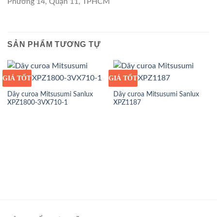
Phường 14, Quận 11, TPHCM
SẢN PHẨM TƯƠNG TỰ
GIÁ TỐT
GIÁ SỈ
GIÁ TỐT
GIÁ SỈ
Dây curoa Mitsusumi Sanlux
Dây curoa Mitsusumi Sanlux
XPZ1800-3VX710-1
XPZ1187